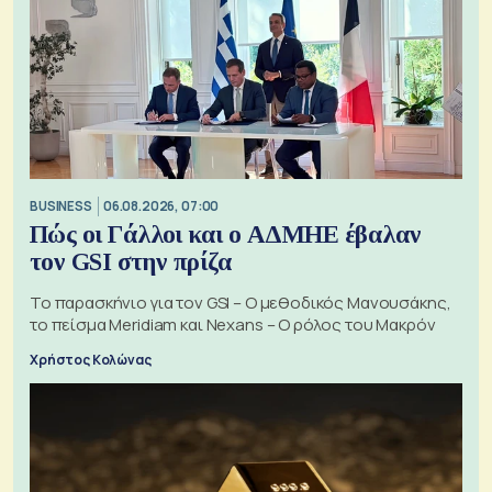
BUSINESS
06.08.2026, 07:00
Πώς οι Γάλλοι και ο ΑΔΜΗΕ έβαλαν
τον GSI στην πρίζα
Το παρασκήνιο για τον GSI – Ο μεθοδικός Μανουσάκης,
το πείσμα Meridiam και Nexans – Ο ρόλος του Μακρόν
Χρήστος Κολώνας