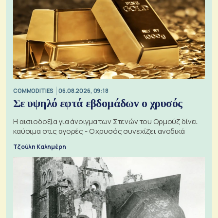
COMMODITIES
06.08.2026, 09:18
Σε υψηλό εφτά εβδομάδων ο χρυσός
Η αισιοδοξία για άνοιγμα των Στενών του Ορμούζ δίνει
καύσιμα στις αγορές - Ο χρυσός συνεχίζει ανοδικά
Τζούλη Καλημέρη