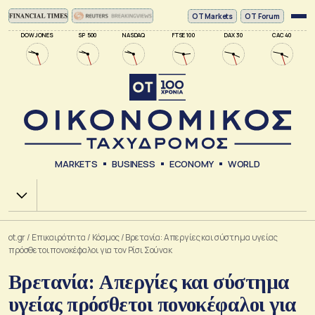
ΟΤ Markets
OT Forum
DOW JONES
SP 500
NASDAQ
FTSE 100
DAX 30
CAC 40
MARKETS
BUSINESS
ECONOMY
WORLD
Χ.Α.
ot.gr
/
Επικαιρότητα
/
Κόσμος
/
Βρετανία: Απεργίες και σύστημα υγείας
πρόσθετοι πονοκέφαλοι για τον Ρίσι Σούνακ
Βρετανία: Απεργίες και σύστημα
υγείας πρόσθετοι πονοκέφαλοι για