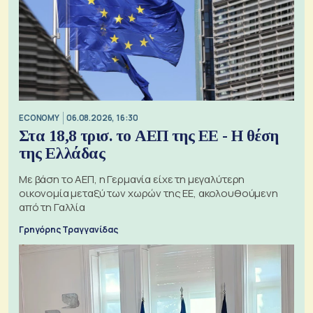
ECONOMY
06.08.2026, 16:30
Στα 18,8 τρισ. το ΑΕΠ της ΕΕ - Η θέση
της Ελλάδας
Με βάση το ΑΕΠ, η Γερμανία είχε τη μεγαλύτερη
οικονομία μεταξύ των χωρών της ΕΕ, ακολουθούμενη
από τη Γαλλία
Γρηγόρης Τραγγανίδας