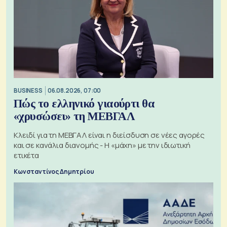
BUSINESS
06.08.2026, 07:00
Πώς το ελληνικό γιαούρτι θα
«χρυσώσει» τη ΜΕΒΓΑΛ
Κλειδί για τη ΜΕΒΓΑΛ είναι η διείσδυση σε νέες αγορές
και σε κανάλια διανομής - Η «μάχη» με την ιδιωτική
ετικέτα
Κωνσταντίνος Δημητρίου