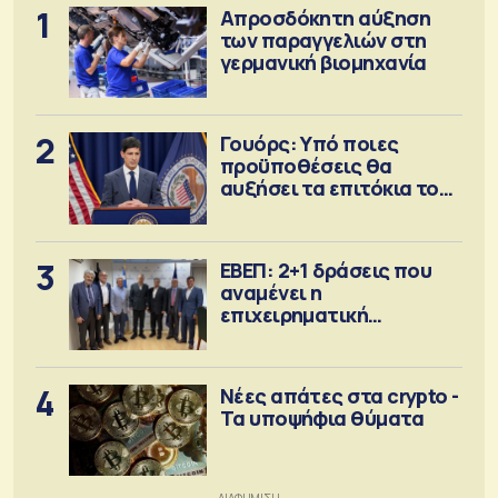
1
Απροσδόκητη αύξηση
των παραγγελιών στη
γερμανική βιομηχανία
2
Γουόρς: Υπό ποιες
προϋποθέσεις θα
αυξήσει τα επιτόκια τον
Σεπτέμβριο
3
ΕΒΕΠ: 2+1 δράσεις που
αναμένει η
επιχειρηματική
κοινότητα
4
Νέες απάτες στα crypto -
Τα υποψήφια θύματα