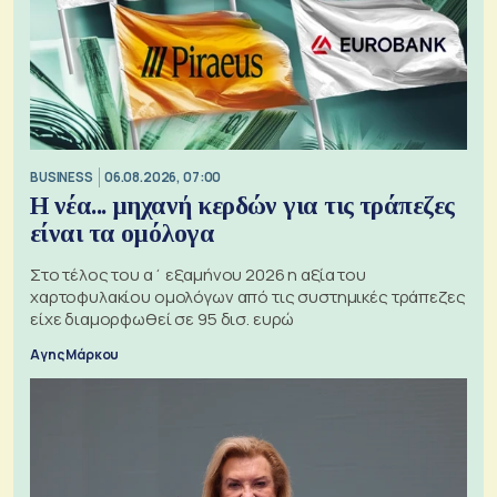
BUSINESS
06.08.2026, 07:00
Η νέα... μηχανή κερδών για τις τράπεζες
είναι τα ομόλογα
Στο τέλος του α΄ εξαμήνου 2026 η αξία του
χαρτοφυλακίου ομολόγων από τις συστημικές τράπεζες
είχε διαμορφωθεί σε 95 δισ. ευρώ
Αγης Μάρκου