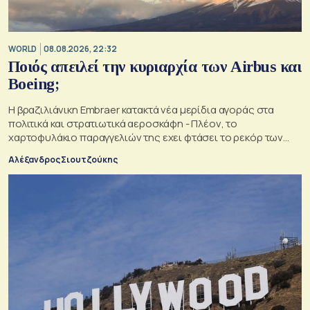
WORLD
08.08.2026, 22:32
Ποιός απειλεί την κυριαρχία των Airbus και
Boeing;
Η βραζιλιάνικη Embraer κατακτά νέα μερίδια αγοράς στα
πολιτικά και στρατιωτικά αεροσκάφη - Πλέον, το
χαρτοφυλάκιο παραγγελιών της εχει φτάσει το ρεκόρ των
34,5 δισ. δολαρίων
Αλέξανδρος Σιουτζούκης