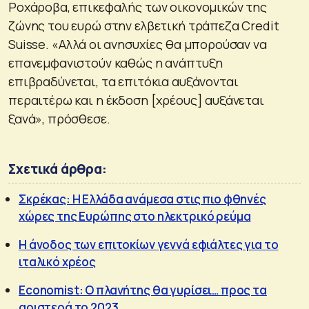
Ροχάροβα, επικεφαλής των οικονομικών της
ζώνης του ευρώ στην ελβετική τράπεζα Credit
Suisse. «Αλλά οι ανησυχίες θα μπορούσαν να
επανεμφανιστούν καθώς η ανάπτυξη
επιβραδύνεται, τα επιτόκια αυξάνονται
περαιτέρω και η έκδοση [χρέους] αυξάνεται
ξανά», πρόσθεσε.
Σχετικά άρθρα:
Σκρέκας: Η Ελλάδα ανάμεσα στις πιο φθηνές
χώρες της Ευρώπης στο ηλεκτρικό ρεύμα
Η άνοδος των επιτοκίων γεννά εφιάλτες για το
ιταλικό χρέος
Economist: Ο πλανήτης θα γυρίσει… προς τα
αριστερά το 2023