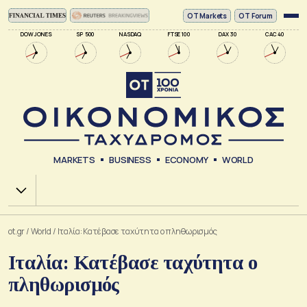
ΟΤ Markets
OT Forum
DOW JONES
SP 500
NASDAQ
FTSE 100
DAX 30
CAC 40
MARKETS
BUSINESS
ECONOMY
WORLD
Χ.Α.
ot.gr
/
World
/
Ιταλία: Κατέβασε ταχύτητα ο πληθωρισμός
Ιταλία: Κατέβασε ταχύτητα ο
πληθωρισμός