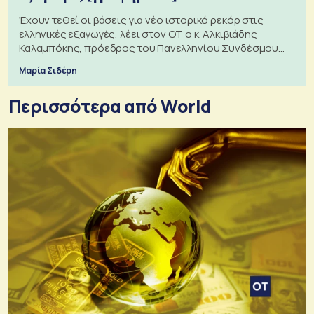
Έχουν τεθεί οι βάσεις για νέο ιστορικό ρεκόρ στις
ελληνικές εξαγωγές, λέει στον ΟΤ ο κ. Αλκιβιάδης
Καλαμπόκης, πρόεδρος του Πανελληνίου Συνδέσμου
Εξαγωγέων
Μαρία Σιδέρη
Περισσότερα από World