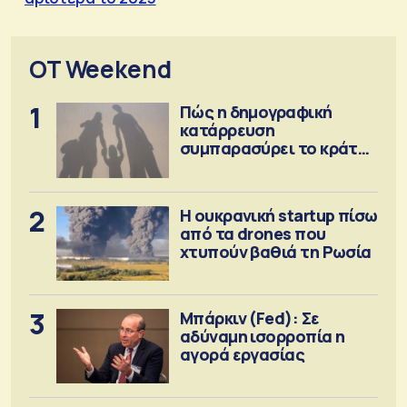
OT Weekend
1
Πώς η δημογραφική
κατάρρευση
συμπαρασύρει το κράτος
πρόνοιας
2
Η ουκρανική startup πίσω
από τα drones που
χτυπούν βαθιά τη Ρωσία
3
Μπάρκιν (Fed): Σε
αδύναμη ισορροπία η
αγορά εργασίας