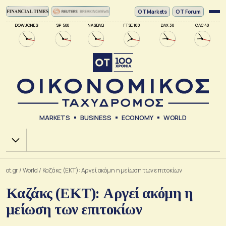
ΟΤ Markets
OT Forum
DOW JONES
SP 500
NASDAQ
FTSE 100
DAX 30
CAC 40
MARKETS
BUSINESS
ECONOMY
WORLD
Χ.Α.
ot.gr
/
World
/
Καζάκς (ΕΚΤ): Αργεί ακόμη η μείωση των επιτοκίων
Καζάκς (ΕΚΤ): Αργεί ακόμη η
μείωση των επιτοκίων