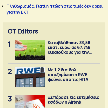
Πληθωρισμός: Γιατί η πτώση στις τιμές δεν αρκεί
για την ΕΚΤ
OT Editors
1
Καταβλήθηκαν 33,58
εκατ. ευρώ σε 67.746
δικαιούχους για την
αγορά λιπασμάτων
2
Με 1,2 δισ.δολ.
αποζημίωση η RWE
φεύγει απο τις ΗΠΑ
3
Ξεπέρασε τις εκτιμήσεις
εσόδων η Airbnb