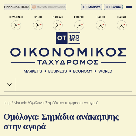
ΟΤ Markets
OT Forum
DOW JONES
SP 500
NASDAQ
FTSE 100
DAX 30
CAC 40
MARKETS
BUSINESS
ECONOMY
WORLD
Χ.Α.
ot.gr
/
Markets
/
Ομόλογα: Σημάδια ανάκαμψης στην αγορά
Ομόλογα: Σημάδια ανάκαμψης
στην αγορά