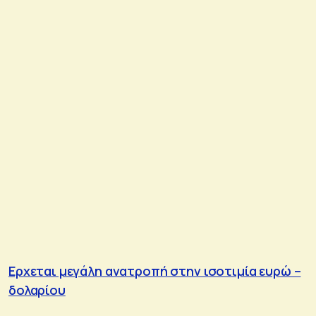
Ερχεται μεγάλη ανατροπή στην ισοτιμία ευρώ –
δολαρίου