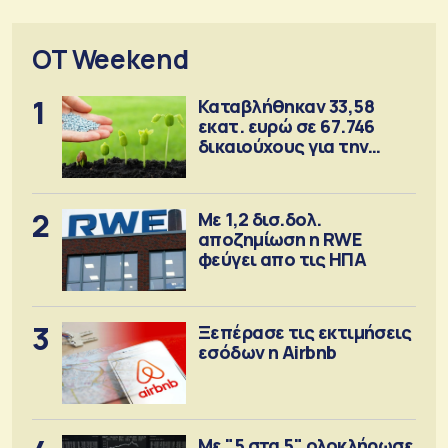
OT Weekend
1
Καταβλήθηκαν 33,58
εκατ. ευρώ σε 67.746
δικαιούχους για την
αγορά λιπασμάτων
2
Με 1,2 δισ.δολ.
αποζημίωση η RWE
φεύγει απο τις ΗΠΑ
3
Ξεπέρασε τις εκτιμήσεις
εσόδων η Airbnb
Με "5 στα 5" ολοκλήρωσε