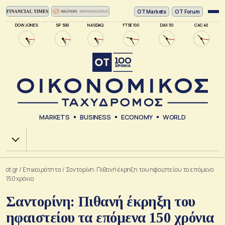
ΟΤ Markets
OT Forum
DOW JONES
SP 500
NASDAQ
FTSE 100
DAX 30
CAC 40
MARKETS
BUSINESS
ECONOMY
WORLD
Χ.Α.
ot.gr
/
Επικαιρότητα
/
Σαντορίνη: Πιθανή έκρηξη του ηφαιστείου τα επόμενα
150 χρόνια
Σαντορίνη: Πιθανή έκρηξη του
ηφαιστείου τα επόμενα 150 χρόνια