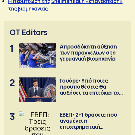
Η περίπτωση της Shelman και η «επανάσταση»
της βιομηχανίας
OT Editors
1
Απροσδόκητη αύξηση
των παραγγελιών στη
γερμανική βιομηχανία
2
Γουόρς: Υπό ποιες
προϋποθέσεις θα
αυξήσει τα επιτόκια τον
Σεπτέμβριο
3
ΕΒΕΠ: 2+1 δράσεις που
αναμένει η
επιχειρηματική
κοινότητα