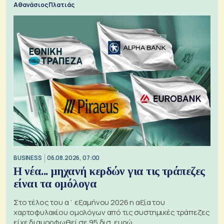
Αθανάσιος Πλατιάς
BUSINESS
06.08.2026, 07:00
Η νέα... μηχανή κερδών για τις τράπεζες
είναι τα ομόλογα
Στο τέλος του α΄ εξαμήνου 2026 η αξία του
χαρτοφυλακίου ομολόγων από τις συστημικές τράπεζες
είχε διαμορφωθεί σε 95 δισ. ευρώ