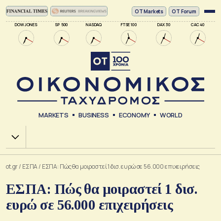
ΟΤ Markets
OT Forum
DOW JONES
SP 500
NASDAQ
FTSE 100
DAX 30
CAC 40
MARKETS
BUSINESS
ECONOMY
WORLD
Χ.Α.
ot.gr
/
ΕΣΠΑ
/
ΕΣΠΑ: Πώς θα μοιραστεί 1 δισ. ευρώ σε 56.000 επιχειρήσεις
ΕΣΠΑ: Πώς θα μοιραστεί 1 δισ.
ευρώ σε 56.000 επιχειρήσεις