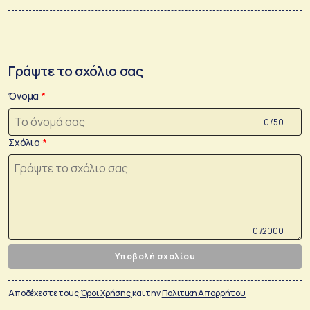
Γράψτε το σχόλιο σας
Όνομα
0 /50
Σχόλιο
0 /2000
Υποβολή σχολίου
Αποδέχεστε τους
Όροι Χρήσης
και την
Πολιτικη Απορρήτου