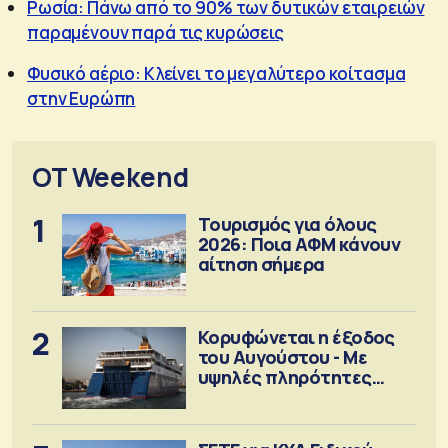
Ρωσία: Πάνω από το 90% των δυτικών εταιρειών
παραμένουν παρά τις κυρώσεις
Φυσικό αέριο: Κλείνει το μεγαλύτερο κοίτασμα
στην Ευρώπη
OT Weekend
1
Τουρισμός για όλους
2026: Ποια ΑΦΜ κάνουν
αίτηση σήμερα
2
Κορυφώνεται η έξοδος
του Αυγούστου - Με
υψηλές πληρότητες
αναχωρούν τα πλοία