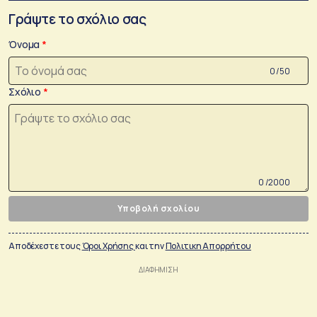
Γράψτε το σχόλιο σας
Όνομα
0 /50
Σχόλιο
0 /2000
Υποβολή σχολίου
Αποδέχεστε τους
Όροι Χρήσης
και την
Πολιτικη Απορρήτου