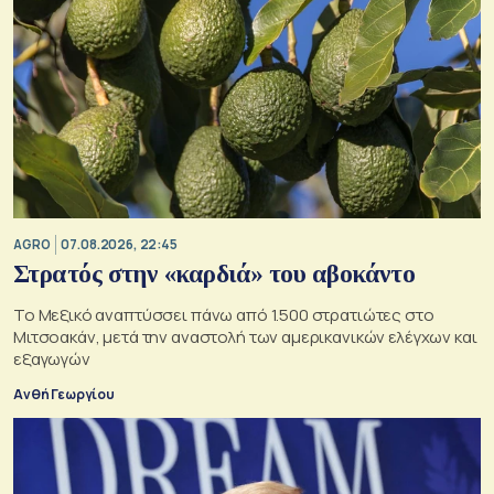
AGRO
07.08.2026, 22:45
Στρατός στην «καρδιά» του αβοκάντο
Το Μεξικό αναπτύσσει πάνω από 1.500 στρατιώτες στο
Μιτσοακάν, μετά την αναστολή των αμερικανικών ελέγχων και
εξαγωγών
Ανθή Γεωργίου