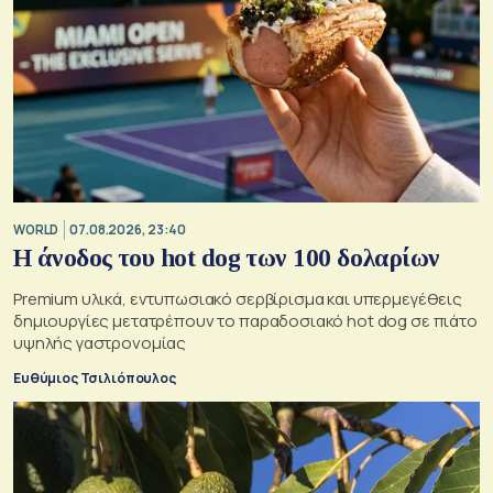
WORLD
07.08.2026, 23:40
Η άνοδος του hot dog των 100 δολαρίων
Premium υλικά, εντυπωσιακό σερβίρισμα και υπερμεγέθεις
δημιουργίες μετατρέπουν το παραδοσιακό hot dog σε πιάτο
υψηλής γαστρονομίας
Ευθύμιος Τσιλιόπουλος