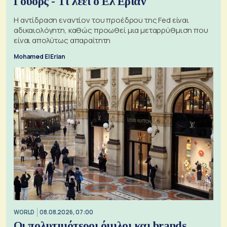
Γούορς - Τι λέει ο Ελ Εριάν
Η αντίδραση εναντίον του προέδρου της Fed είναι
αδικαιολόγητη, καθώς προωθεί μια μεταρρύθμιση που
είναι απολύτως απαραίτητη
Mohamed El Erian
WORLD
08.08.2026, 07:00
Οι πολυτιμότεροι όμιλοι και brands