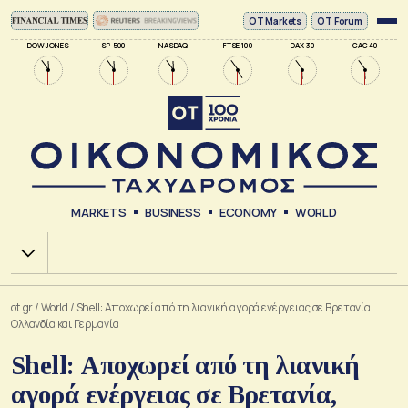
ΟΤ Markets
OT Forum
DOW JONES
SP 500
NASDAQ
FTSE 100
DAX 30
CAC 40
MARKETS
BUSINESS
ECONOMY
WORLD
Χ.Α.
ot.gr
/
World
/
Shell: Αποχωρεί από τη λιανική αγορά ενέργειας σε Βρετανία,
Ολλανδία και Γερμανία
Shell: Αποχωρεί από τη λιανική
αγορά ενέργειας σε Βρετανία,