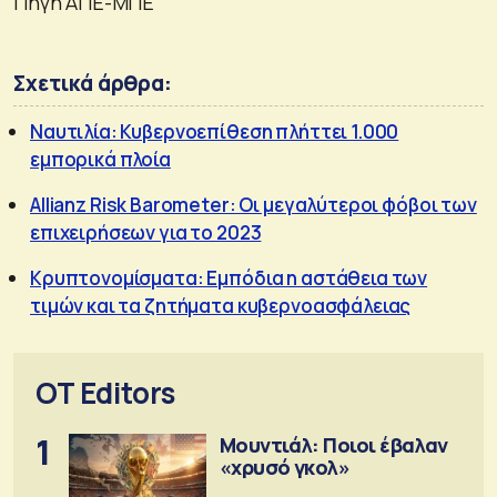
Πηγή ΑΠΕ-ΜΠΕ
Σχετικά άρθρα:
Ναυτιλία: Κυβερνοεπίθεση πλήττει 1.000
εμπορικά πλοία
Allianz Risk Barometer: Οι μεγαλύτεροι φόβοι των
επιχειρήσεων για το 2023
Κρυπτονομίσματα: Εμπόδια η αστάθεια των
τιμών και τα ζητήματα κυβερνοασφάλειας
OT Editors
1
Μουντιάλ: Ποιοι έβαλαν
«χρυσό γκολ»