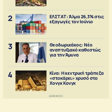
2
ΕΛΣΤΑΤ: Άλμα 26,3% στις
εξαγωγές τον Ιούνιο
3
Θεοδωρικάκος: Νέο
αναπτυξιακό καθεστώς
για την Άμυνα
4
Κίνα: Η κεντρική τράπεζα
«στοκάρει» χρυσό στο
Χονγκ Κονγκ