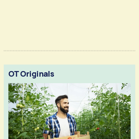
OT Originals