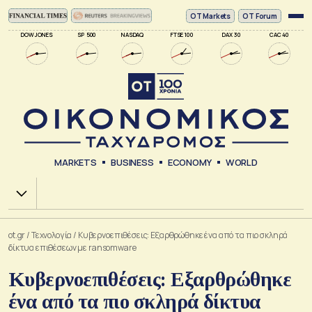
ΟΤ Markets
OT Forum
DOW JONES
SP 500
NASDAQ
FTSE 100
DAX 30
CAC 40
MARKETS
BUSINESS
ECONOMY
WORLD
Χ.Α.
ot.gr
/
Τεχνολογία
/
Κυβερνοεπιθέσεις: Εξαρθρώθηκε ένα από τα πιο σκληρά
δίκτυα επιθέσεων με ransomware
Κυβερνοεπιθέσεις: Εξαρθρώθηκε
ένα από τα πιο σκληρά δίκτυα