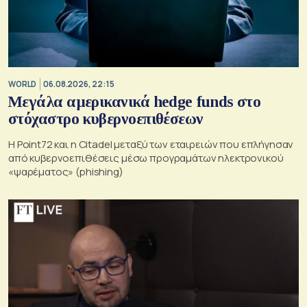
WORLD
06.08.2026, 22:15
Μεγάλα αμερικανικά hedge funds στο
στόχαστρο κυβερνοεπιθέσεων
Η Point72 και η Citadel μεταξύ των εταιρειών που επλήγησαν
από κυβερνοεπιθέσεις μέσω προγραμάτων ηλεκτρονικού
«ψαρέματος» (phishing)