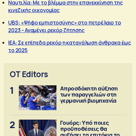
Ναυτιλία: Με το βλέμμα στην επανεκκίνηση της
κινεζικής οικονομίας
UBS: «Ψήφο εμπιστοσύνης» στο πετρέλαιο το
2023 – Αναμένει ρεκόρ ζήτησης
ΙΕΑ: Σε επίπεδα ρεκόρ η κατανάλωση άνθρακα έως
το 2025
OT Editors
1
Απροσδόκητη αύξηση
των παραγγελιών στη
γερμανική βιομηχανία
2
Γουόρς: Υπό ποιες
προϋποθέσεις θα
αυξήσει τα επιτόκια τον