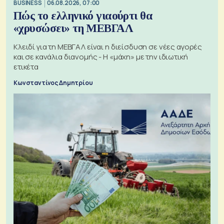
BUSINESS
06.08.2026, 07:00
Πώς το ελληνικό γιαούρτι θα
«χρυσώσει» τη ΜΕΒΓΑΛ
Κλειδί για τη ΜΕΒΓΑΛ είναι η διείσδυση σε νέες αγορές
και σε κανάλια διανομής - Η «μάχη» με την ιδιωτική
ετικέτα
Κωνσταντίνος Δημητρίου