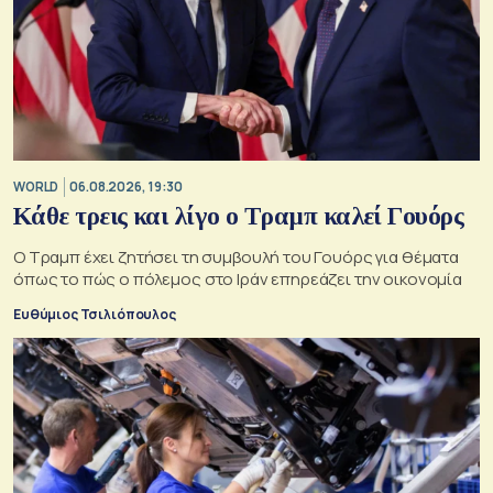
WORLD
06.08.2026, 19:30
Κάθε τρεις και λίγο ο Τραμπ καλεί Γουόρς
Ο Τραμπ έχει ζητήσει τη συμβουλή του Γουόρς για θέματα
όπως το πώς ο πόλεμος στο Ιράν επηρεάζει την οικονομία
Ευθύμιος Τσιλιόπουλος