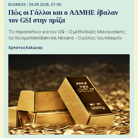
BUSINESS
06.08.2026, 07:00
Πώς οι Γάλλοι και ο ΑΔΜΗΕ έβαλαν
τον GSI στην πρίζα
Το παρασκήνιο για τον GSI – Ο μεθοδικός Μανουσάκης,
το πείσμα Meridiam και Nexans – Ο ρόλος του Μακρόν
Χρήστος Κολώνας