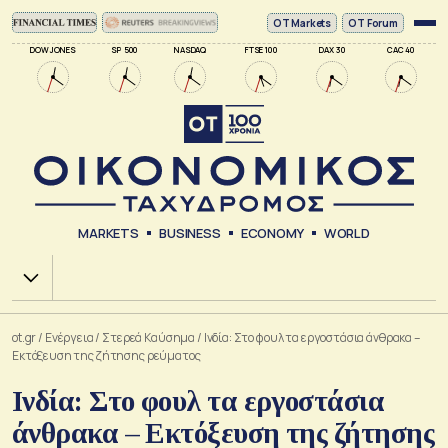
ΟΤ Markets
OT Forum
DOW JONES
SP 500
NASDAQ
FTSE 100
DAX 30
CAC 40
MARKETS
BUSINESS
ECONOMY
WORLD
Χ.Α.
ot.gr
/
Ενέργεια
/
Στερεά Καύσημα
/
Ινδία: Στο φουλ τα εργοστάσια άνθρακα –
Εκτόξευση της ζήτησης ρεύματος
Ινδία: Στο φουλ τα εργοστάσια
άνθρακα – Εκτόξευση της ζήτησης