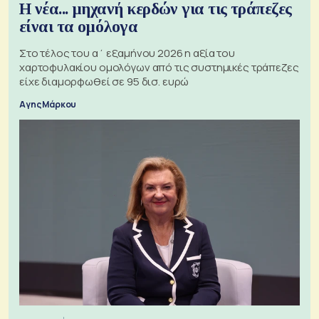
Η νέα... μηχανή κερδών για τις τράπεζες
είναι τα ομόλογα
Στο τέλος του α΄ εξαμήνου 2026 η αξία του
χαρτοφυλακίου ομολόγων από τις συστημικές τράπεζες
είχε διαμορφωθεί σε 95 δισ. ευρώ
Αγης Μάρκου