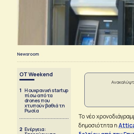
Newsroom
OT Weekend
Ανακαλύψτ
1
Η ουκρανική startup
πίσω από τα
drones που
χτυπούν βαθιά τη
Ρωσία
Το νέο χρονοδιάγραμ
δημοσιότητα η
Attic
2
Ενέργεια: