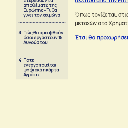
δελτίου από την Επ
Στερεύουν τα
αποθέματα της
Ευρώπης - Τι θα
Όπως τονίζεται, στις
γίνει τον χειμώνα
μετοχών στο Χρηματ
3
Πώς θα αμειφθούν
Έτσι θα προχωρήσει
όσοι εργαστούν 15
Αυγούστου
4
Πότε
ενεργοποιείται
ψηφιακά η κάρτα
Αγρότη