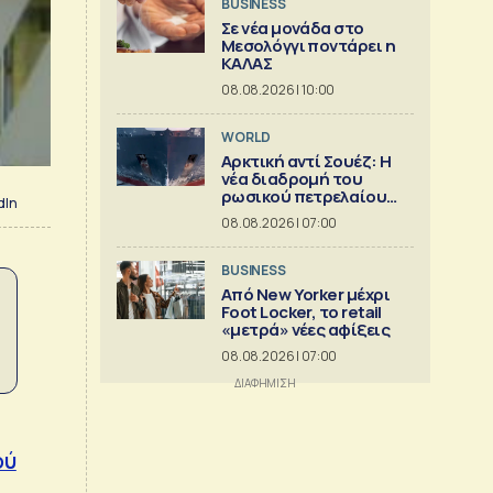
BUSINESS
Σε νέα μονάδα στο
Μεσολόγγι ποντάρει η
ΚΑΛΑΣ
08.08.2026 | 10:00
WORLD
Αρκτική αντί Σουέζ: Η
νέα διαδρομή του
ρωσικού πετρελαίου
dIn
[Γράφημα]
08.08.2026 | 07:00
BUSINESS
Από New Yorker μέχρι
Foot Locker, το retail
«μετρά» νέες αφίξεις
08.08.2026 | 07:00
ού