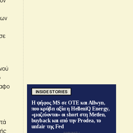
ουν
των
σε
ινού
ο
ραφο
INSIDE STORIES
Η ψήφος MS σε ΟΤΕ και Allwyn,
που κρύβει αξία η HelleniQ Energy,
«μαζεύονται» οι short στη Metlen,
buyback και από την Prodea, το
ατά
unfair της Fed
πής