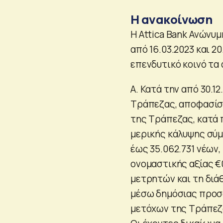
Η ανακοίνωση
H Attica Bank Ανώνυμ
από 16.03.2023 και 2
επενδυτικό κοινό τα 
Α. Κατά την από 30.1
Τράπεζας, αποφασίστ
της Τράπεζας, κατά π
μερικής κάλυψης σύμφ
έως 35.062.731 νέων
ονομαστικής αξίας €
μετρητών και τη διάθ
μέσω δημόσιας προσ
μετόχων της Τράπεζ