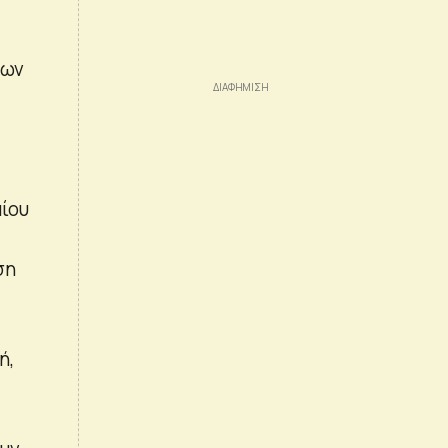
των
ίου
ση
ή,