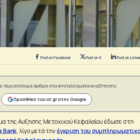
Post on Facebook
Post on X
Post on Linke
ε περισσότερα άρθρα στα αποτελέσματα αναζήτησης
Προσθήκη του ot.gr στην Google
μα της Αυξησης Μετοχικού Κεφαλαίου έδωσε στη
a Bank
, λίγο μετά την
έγκριση του συμπληρωματικ