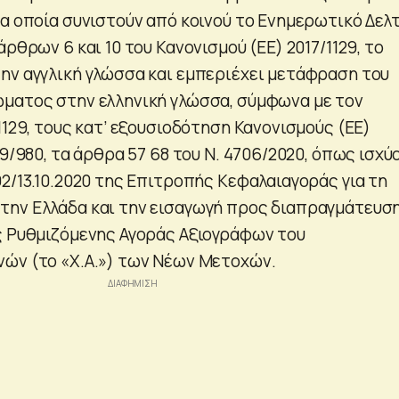
α οποία συνιστούν από κοινού το Ενημερωτικό Δελτ
άρθρων 6 και 10 του Κανονισμού (ΕΕ) 2017/1129, το
ην αγγλική γλώσσα και εμπεριέχει μετάφραση του
ματος στην ελληνική γλώσσα, σύμφωνα με τον
1129, τους κατ’ εξουσιοδότηση Κανονισμούς (EE)
19/980, τα άρθρα 57 68 του Ν. 4706/2020, όπως ισχύ
2/13.10.2020 της Επιτροπής Κεφαλαιαγοράς για τη
την Ελλάδα και την εισαγωγή προς διαπραγμάτευσ
ς Ρυθμιζόμενης Αγοράς Αξιογράφων του
ών (το «Χ.Α.») των Νέων Μετοχών.