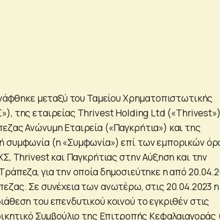
συνάφθηκε μεταξύ του Ταμείου Χρηματοπιστωτικής
, της εταιρείας Thrivest Holding Ltd («Thrivest»)
εζας Ανώνυμη Εταιρεία («Παγκρήτια») και της
ή συμφωνία (η «Συμφωνία») επί των εμπορικών ό
Σ, Thrivest και Παγκρήτιας στην Αύξηση και την
Τράπεζα, για την οποία δημοσιεύτηκε η από 20.04.
εζας. Σε συνέχεια των ανωτέρω, στις 20.04.2023 η
ιάθεση του επενδυτικού κοινού το εγκριθέν στις
ιοικητικό Συμβούλιο της Επιτροπής Κεφαλαιαγοράς 