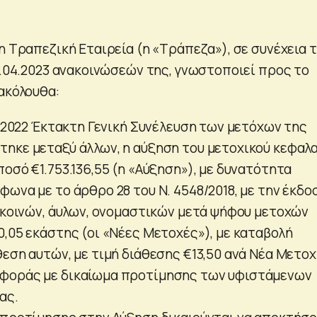
η Τραπεζική Εταιρεία (η «Τράπεζα»), σε συνέχεια 
0.04.2023 ανακοινώσεών της, γνωστοποιεί προς το
ακόλουθα:
2.2022 Έκτακτη Γενική Συνέλευση των μετόχων της
ηκε μεταξύ άλλων, η αύξηση του μετοχικού κεφαλα
οσό €1.753.136,55 (η «Αύξηση»), με δυνατότητα
ωνα με το άρθρο 28 του Ν. 4548/2018, με την έκδο
, κοινών, άυλων, ονομαστικών μετά ψήφου μετοχών
0,05 εκάστης (οι «Νέες Μετοχές»), με καταβολή
εση αυτών, με τιμή διάθεσης €13,50 ανά Νέα Μετοχ
φοράς με δικαίωμα προτίμησης των υφιστάμενων
ας.