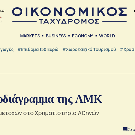
AQ
MARKETS
BUSINESS
ECONOMY
WORLD
γωγές
#Επίδομα 150 Ευρώ
#Χωροταξικό Τουρισμού
#Χρυσή
ονοδιάγραμμα της ΑΜΚ
 μετοχών στο Χρηματιστήριο Αθηνών
Σχο