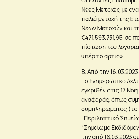
Οι έχοντες δικαίωμα
Νέες Μετοχές με ανα
παλιά μετοχή της Ετ
Νέων Μετοχών και τη
€471.593.731,95, σε
πίστωση του λογαρι
υπέρ το άρτιο».
B. Από την 16.03.202
το Ενημερωτικό Δελτ
εγκριθέν στις 17 Νο
αναφοράς, όπως συμ
συμπληρώματος (το “
“Περιληπτικό Σημείωμ
“Σημείωμα Εκδιδόμενο
την από 16.03.2023 