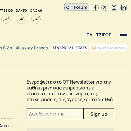
OT Forum
FTSE 100
DAX 30
CAC 40
Γ.Δ:
ΤΖΙΡΟΣ:
 Βίζα
#luxury Brands
Εγγραφείτε στο OT Newsletter για την
καθημερινή σας ενημέρωση με
ειδήσεις από την οικονομία, τις
επιχειρήσεις, τις αγορές και τα διεθνή.
λιάστε