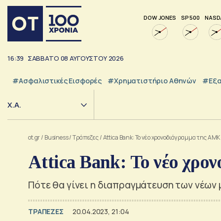
DOW JONES
SP 500
NASD
16:39
ΣΑΒΒΑΤΟ
08
ΑΥΓΟΥΣΤΟΥ
2026
#Ασφαλιστικές Εισφορές
#Χρηματιστήριο Αθηνών
#εξα
Χ.Α.
ot.gr
/
Business
/
Τράπεζες
/
Attica Bank: Το νέο χρονοδιάγραμμα της ΑΜΚ
Attica Bank: Το νέο χρ
Πότε θα γίνει η διαπραγμάτευση των νέων
ΤΡΑΠΕΖΕΣ
20.04.2023, 21:04