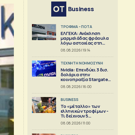
Business
ΤΡΟΦΙΜΑ – ΠΟΤΑ
ΕΛΓΕΚΑ: Ανάκληση
μαρμελάδας φράουλα
λόγω αστοχίας στη
γυάλινη συσκευασία
08.08.2026 | 19:14
TΕΧΝΗΤΗ ΝΟΗΜΟΣΥΝΗ
Nvidia: Επενδύει 3 δισ.
δολάρια στην
κοινοπραξία Stargate
για κέντρα δεδομένων
08.08.2026 | 16:00
BUSINESS
Το «μέταλλο» των
ελληνικών τροφίμων -
Τι δείχνουν 5
ισολογισμοί
08.08.2026 | 11:00