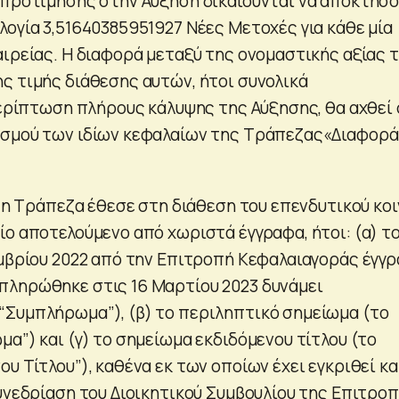
 προτίμησης στην Αύξηση δικαιούνται να αποκτήσ
λογία 3,51640385951927 Νέες Μετοχές για κάθε μία
αιρείας. Η διαφορά μεταξύ της ονομαστικής αξίας 
ς τιμής διάθεσης αυτών, ήτοι συνολικά
 περίπτωση πλήρους κάλυψης της Αύξησης, θα αχθεί 
ασμού των ιδίων κεφαλαίων της Τράπεζας«Διαφορά
3 η Τράπεζα έθεσε στη διάθεση του επενδυτικού κο
ίο αποτελούμενο από χωριστά έγγραφα, ήτοι: (α) τ
εμβρίου 2022 από την Επιτροπή Κεφαλαιαγοράς έγγ
πληρώθηκε στις 16 Μαρτίου 2023 δυνάμει
Συμπλήρωμα”), (β) το περιληπτικό σημείωμα (το
α”) και (γ) το σημείωμα εκδιδόμενου τίτλου (το
υ Τίτλου”), καθένα εκ των οποίων έχει εγκριθεί κ
συνεδρίαση του Διοικητικού Συμβουλίου της Επιτρο