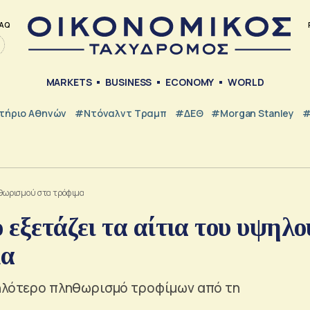
AQ
MARKETS
BUSINESS
ECONOMY
WORLD
τήριο Αθηνών
#Ντόναλντ Τραμπ
#ΔΕΘ
#Morgan Stanley
#
ληθωρισμού στα τρόφιμα
 εξετάζει τα αίτια του υψηλο
μα
ψηλότερο πληθωρισμό τροφίμων από τη