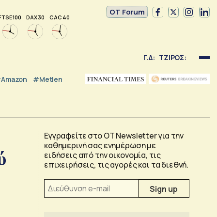
OT Forum
FTSE 100
DAX 30
CAC 40
Γ.Δ:
ΤΖΙΡΟΣ:
Amazon
#Metlen
Εγγραφείτε στο OT Newsletter για την
καθημερινή σας ενημέρωση με
ύ
ειδήσεις από την οικονομία, τις
επιχειρήσεις, τις αγορές και τα διεθνή.