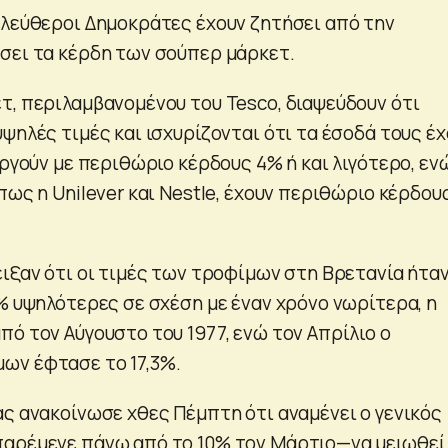
ελεύθεροι Δημοκράτες έχουν ζητήσει από την
σει τα κέρδη των σούπερ μάρκετ.
τ, περιλαμβανομένου του Tesco, διαψεύδουν ότι
ψηλές τιμές και ισχυρίζονται ότι τα έσοδά τους έ
υργούν με περιθώριο κέρδους 4% ή και λιγότερο, εν
πως η Unilever και Nestle, έχουν περιθώριο κέρδους
ειξαν ότι οι τιμές των τροφίμων στη Βρετανία ήτα
% υψηλότερες σε σχέση με έναν χρόνο νωρίτερα, η
πό τον Αύγουστο του 1977, ενώ τον Απρίλιο ο
ων έφτασε το 17,3%.
ας ανακοίνωσε χθες Πέμπτη ότι αναμένει ο γενικός
αρέμενε πάνω από το 10% τον Μάρτιο—να μειωθεί