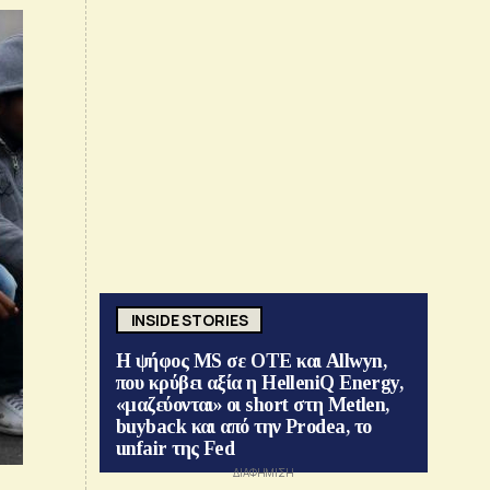
INSIDE STORIES
Η ψήφος MS σε ΟΤΕ και Allwyn,
που κρύβει αξία η HelleniQ Energy,
«μαζεύονται» οι short στη Metlen,
buyback και από την Prodea, το
unfair της Fed