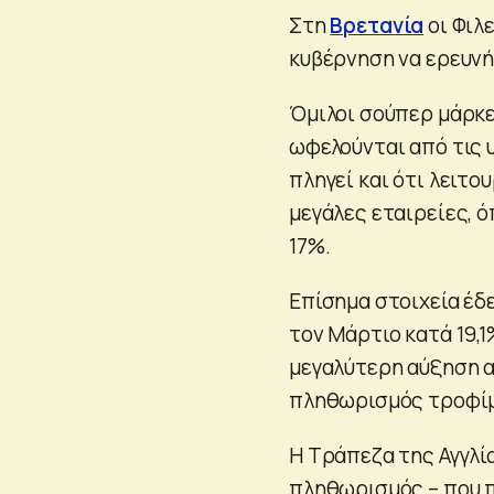
Στη
Βρετανία
οι Φιλ
κυβέρνηση να ερευνή
Όμιλοι σούπερ μάρκε
ωφελούνται από τις υ
πληγεί και ότι λειτο
μεγάλες εταιρείες, ό
17%.
Επίσημα στοιχεία έδ
τον Μάρτιο κατά 19,1
μεγαλύτερη αύξηση α
πληθωρισμός τροφίμ
Η Τράπεζα της Αγγλί
πληθωρισμός – που π