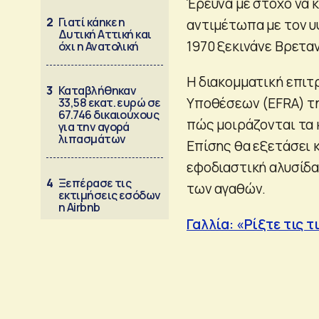
Έρευνα με στόχο να κ
2
Γιατί κάηκε η
αντιμέτωπα με τον 
Δυτική Αττική και
1970 ξεκινάνε Βρετα
όχι η Ανατολική
Η διακομματική επιτ
3
Καταβλήθηκαν
Υποθέσεων (EFRA) τη
33,58 εκατ. ευρώ σε
67.746 δικαιούχους
πώς μοιράζονται τα κ
για την αγορά
λιπασμάτων
Επίσης θα εξετάσει 
εφοδιαστική αλυσίδα
4
Ξεπέρασε τις
των αγαθών.
εκτιμήσεις εσόδων
η Airbnb
Γαλλία: «Ρίξτε τις 