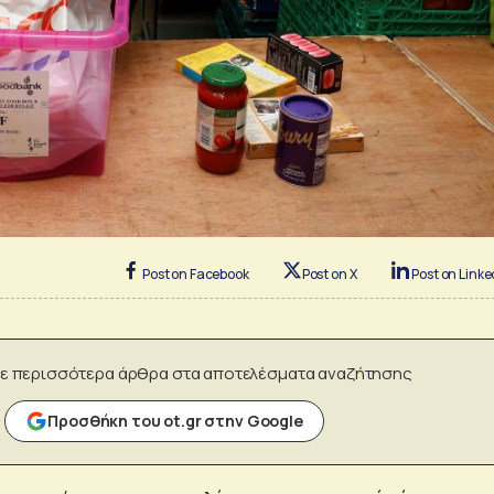
Post on Facebook
Post on X
Post on Linke
ε περισσότερα άρθρα στα αποτελέσματα αναζήτησης
Προσθήκη του ot.gr στην Google