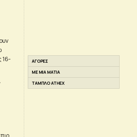
χουν
ώ
 16-
ΑΓΟΡΕΣ
ΜΕ ΜΙΑ ΜΑΤΙΑ
ν
ΤΑΜΠΛΟ ATHEX
 πιο