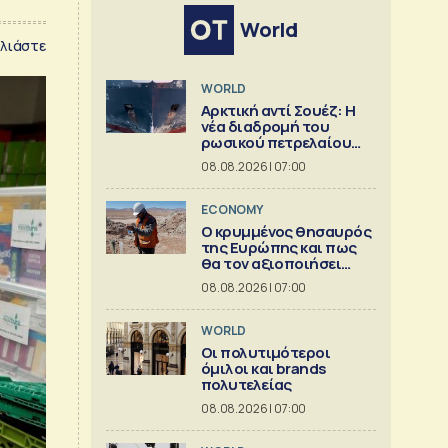
World
λιάστε
WORLD
Αρκτική αντί Σουέζ: Η
νέα διαδρομή του
ρωσικού πετρελαίου
[Γράφημα]
08.08.2026 | 07:00
ECONOMY
Ο κρυμμένος θησαυρός
της Ευρώπης και πως
θα τον αξιοποιήσει
[γράφημα]
08.08.2026 | 07:00
WORLD
Οι πολυτιμότεροι
όμιλοι και brands
πολυτελείας
08.08.2026 | 07:00