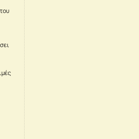
 του
σει
ιμές