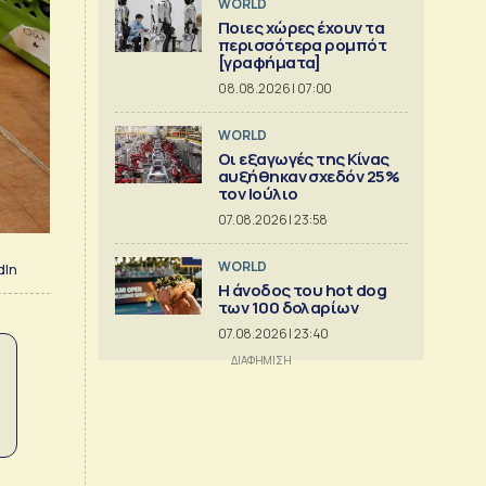
WORLD
Ποιες χώρες έχουν τα
περισσότερα ρομπότ
[γραφήματα]
08.08.2026 | 07:00
WORLD
Οι εξαγωγές της Κίνας
αυξήθηκαν σχεδόν 25%
τον Ιούλιο
07.08.2026 | 23:58
WORLD
dIn
Η άνοδος του hot dog
των 100 δολαρίων
07.08.2026 | 23:40