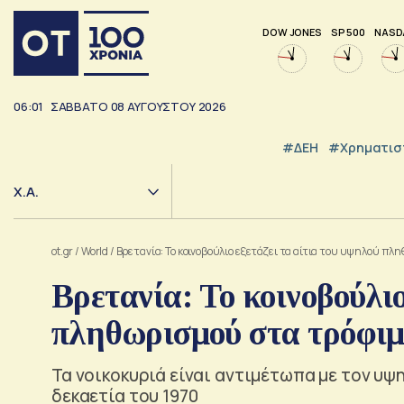
DOW JONES
SP 500
NASD
06:01
ΣΑΒΒΑΤΟ
08
ΑΥΓΟΥΣΤΟΥ
2026
#ΔΕΗ
#Χρηματισ
Χ.Α.
ot.gr
/
World
/
Βρετανία: Το κοινοβούλιο εξετάζει τα αίτια του υψηλού π
Βρετανία: Το κοινοβούλιο
πληθωρισμού στα τρόφι
Τα νοικοκυριά είναι αντιμέτωπα με τον υ
δεκαετία του 1970