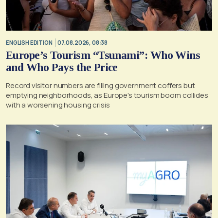
ENGLISH EDITION
07.08.2026, 08:38
Europe’s Tourism “Tsunami”: Who Wins
and Who Pays the Price
Record visitor numbers are filling government coffers but
emptying neighborhoods, as Europe's tourism boom collides
with a worsening housing crisis