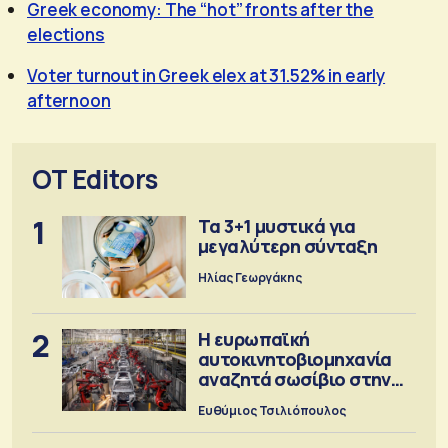
Greek economy: The “hot” fronts after the
elections
Voter turnout in Greek elex at 31.52% in early
afternoon
OT Editors
1
Τα 3+1 μυστικά για
μεγαλύτερη σύνταξη
Ηλίας Γεωργάκης
2
Η ευρωπαϊκή
αυτοκινητοβιομηχανία
αναζητά σωσίβιο στην
Κίνα
Ευθύμιος Τσιλιόπουλος