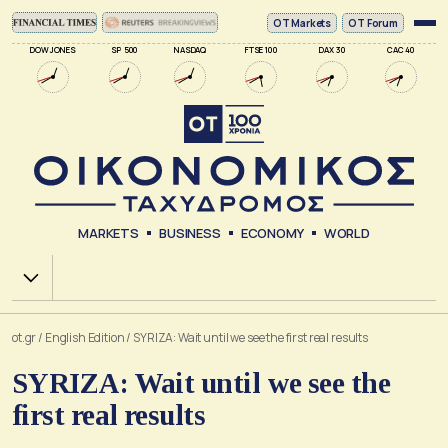
ΟΤ Markets
OT Forum
DOW JONES
SP 500
NASDAQ
FTSE 100
DAX 30
CAC 40
MARKETS
BUSINESS
ECONOMY
WORLD
Χ.Α.
ot.gr
/
English Edition
/
SYRIZA: Wait until we see the first real results
SYRIZA: Wait until we see the
first real results