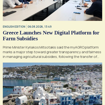
ENGLISH EDITION
06.08.2026, 13:49
Greece Launches New Digital Platform for
Farm Subsidies
Prime Minister Kyriakos Mitsotakis said the myAGRO platform
marks a major step toward greater transparency and fairness
in managing agricultural subsidies, following the transfer of
former OPEKEPE functions to the tax authority