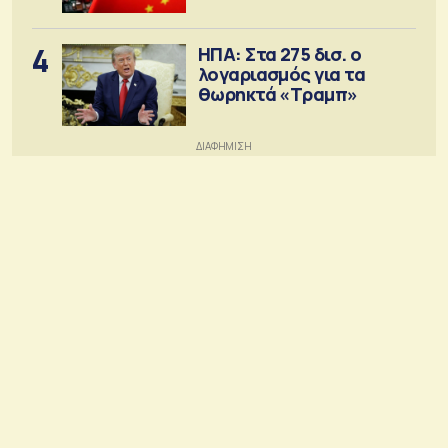
4
ΗΠΑ: Στα 275 δισ. ο
λογαριασμός για τα
θωρηκτά «Τραμπ»