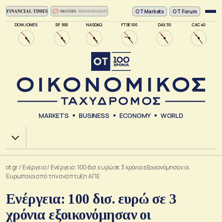
ΟΤ Markets
OT Forum
DOW JONES
SP 500
NASDAQ
FTSE 100
DAX 30
CAC 40
MARKETS
BUSINESS
ECONOMY
WORLD
Χ.Α.
ot.gr
/
Ενέργεια
/
Ενέργεια: 100 δισ. ευρώ σε 3 χρόνια εξοικονόμησαν οι
Ευρωπαίοι από την ανάπτυξη ΑΠΕ
Ενέργεια: 100 δισ. ευρώ σε 3
χρόνια εξοικονόμησαν οι