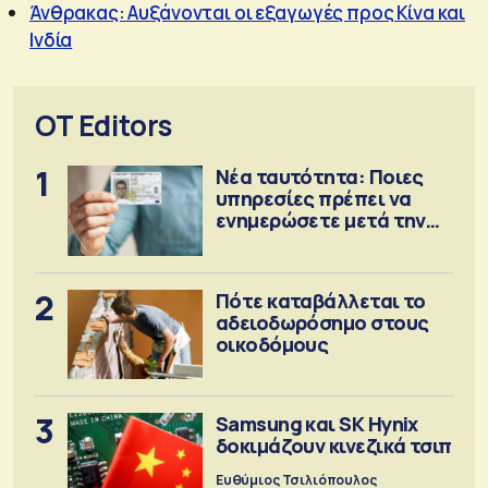
Άνθρακας: Αυξάνονται οι εξαγωγές προς Κίνα και
Ινδία
OT Editors
1
Νέα ταυτότητα: Ποιες
υπηρεσίες πρέπει να
ενημερώσετε μετά την
έκδοση
2
Πότε καταβάλλεται το
αδειοδωρόσημο στους
οικοδόμους
3
Samsung και SK Hynix
δοκιμάζουν κινεζικά τσιπ
Ευθύμιος Τσιλιόπουλος