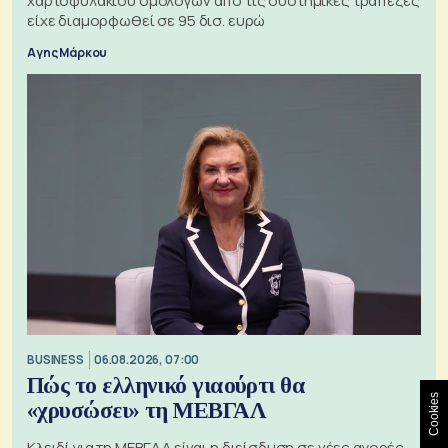
χαρτοφυλακίου ομολόγων από τις συστημικές τράπεζες
είχε διαμορφωθεί σε 95 δισ. ευρώ
Αγης Μάρκου
BUSINESS
06.08.2026, 07:00
Πώς το ελληνικό γιαούρτι θα
Cookies
«χρυσώσει» τη ΜΕΒΓΑΛ
Κλειδί για τη ΜΕΒΓΑΛ είναι η διείσδυση σε νέες αγορές