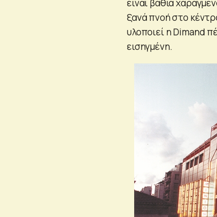
είναι βαθιά χαραγμέν
ξανά πνοή στο κέντρ
υλοποιεί η Dimand π
εισηγμένη.