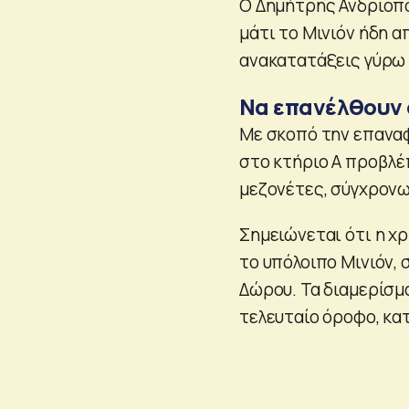
Ο Δημήτρης Ανδριόπου
μάτι το Μινιόν ήδη 
ανακατατάξεις γύρω 
Να επανέλθουν 
Με σκοπό την επαναφ
στο κτήριο Α προβλέ
μεζονέτες, σύγχρον
Σημειώνεται ότι η χ
το υπόλοιπο Μινιόν,
Δώρου. Τα διαμερίσμ
τελευταίο όροφο, κα