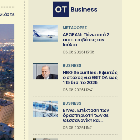
Business
λιάστε
ΜΕΤΑΦΟΡΕΣ
AEGEAN: Πάνω από 2
εκατ. επιβάτες τον
Ιούλιο
06.08.2026 | 13:38
BUSINESS
NBG Securities: Εφικτός
ο στόχος για EBITDA έως
1,15 δισ. το 2026
06.08.2026 | 12:41
BUSINESS
ΕΥΑΘ: Επέκταση των
δραστηριοτήτων σε
Θεσσαλονίκη και
Χαλκιδική
06.08.2026 | 11:41