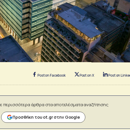
Post on Facebook
Post on X
Post on Linke
ε περισσότερα άρθρα στα αποτελέσματα αναζήτησης
Προσθήκη του ot.gr στην Google