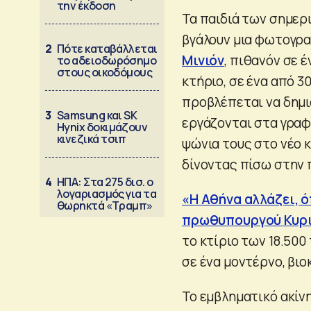
την έκδοση
Τα παιδιά των σημερ
βγάλουν μια φωτογρα
2
Πότε καταβάλλεται
Μινιόν
, πιθανόν σε 
το αδειοδωρόσημο
στους οικοδόμους
κτήριο, σε ένα από 30
προβλέπεται να δημι
3
Samsung και SK
εργάζονται στα γραφ
Hynix δοκιμάζουν
κινεζικά τσιπ
ψώνια τους στο νέο 
δίνοντας πίσω στην π
4
ΗΠΑ: Στα 275 δισ. ο
λογαριασμός για τα
«Η Αθήνα αλλάζει, ό
θωρηκτά «Τραμπ»
πρωθυπουργού Κυρ
το κτίριο των 18.500
σε ένα μοντέρνο, βι
Το εμβληματικό ακίνη