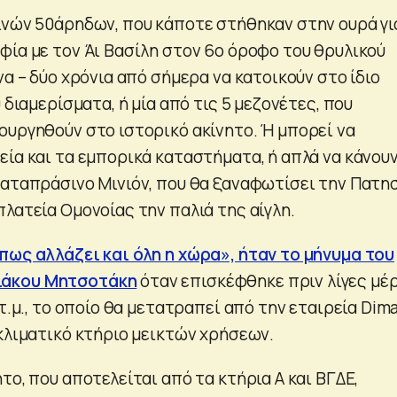
ινών 50άρηδων, που κάποτε στήθηκαν στην ουρά γι
φία με τον Άι Βασίλη στον 6ο όροφο του θρυλικού
ένα – δύο χρόνια από σήμερα να κατοικούν στο ίδιο
 διαμερίσματα, ή μία από τις 5 μεζονέτες, που
ουργηθούν στο ιστορικό ακίνητο. Ή μπορεί να
εία και τα εμπορικά καταστήματα, ή απλά να κάνουν
καταπράσινο Μινιόν, που θα ξαναφωτίσει την Πατη
λατεία Ομονοίας την παλιά της αίγλη.
πως αλλάζει και όλη η χώρα», ήταν το μήνυμα του
ιάκου Μητσοτάκη
όταν επισκέφθηκε πριν λίγες μέ
 τ.μ., το οποίο θα μετατραπεί από την εταιρεία Dim
οκλιματικό κτήριο μεικτών χρήσεων.
το, που αποτελείται από τα κτήρια Α και ΒΓΔΕ,