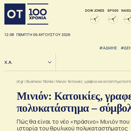
DOW JONES
SP 500
NASD
12:08
ΠΕΜΠΤΗ
06
ΑΥΓΟΥΣΤΟΥ
2026
#ΑΔΜΗΕ
#ΔΕ
Χ.Α.
ot.gr
/
Business
/
Stories
/
Μινιόν: Κατοικίες, γραφεία και καταστήματα 
Μινιόν: Κατοικίες, γραφ
πολυκατάστημα – σύμβο
Πώς θα είναι το νέο «πράσινο» Μινιόν που
ιστορία του θρυλικού πολυκαταστήματος