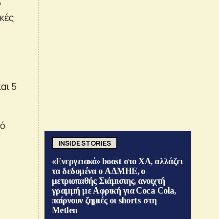
ο
ακές
,
αι 5
πό
INSIDE STORIES
«Ενεργειακό» boost στο ΧΑ, αλλάζει
τα δεδομένα ο ΑΔΜΗΕ, ο
μετριοπαθής Σιάμισιης, ανοιχτή
γραμμή με Αφρική για Coca Cola,
παίρνουν ζημιές οι shorts στη
Metlen