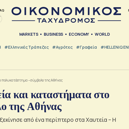
AQ
MARKETS
BUSINESS
ECONOMY
WORLD
Η
#ελληνικές Τράπεζες
#Αγρότες
#Γραφεία
#HELLENiQ E
στο πολυκατάστημα – σύμβολο της Αθήνας
εία και καταστήματα στο
λο της Αθήνας
 ξεκίνησε από ένα περίπτερο στα Χαυτεία – Η