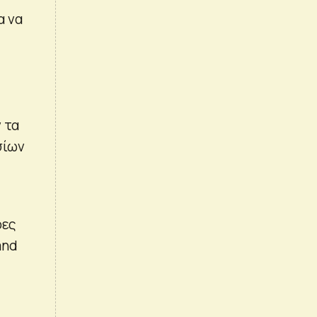
α να
 τα
σίων
ρες
and