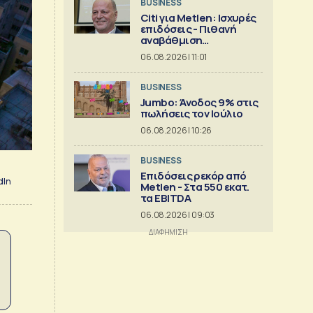
BUSINESS
Citi για Metlen: Ισχυρές
επιδόσεις - Πιθανή
αναβάθμιση
προβλέψεων
06.08.2026 | 11:01
BUSINESS
Jumbo: Άνοδος 9% στις
πωλήσεις τον Ιούλιο
06.08.2026 | 10:26
BUSINESS
Επιδόσεις ρεκόρ από
dIn
Metlen - Στα 550 εκατ.
τα EBITDA
06.08.2026 | 09:03