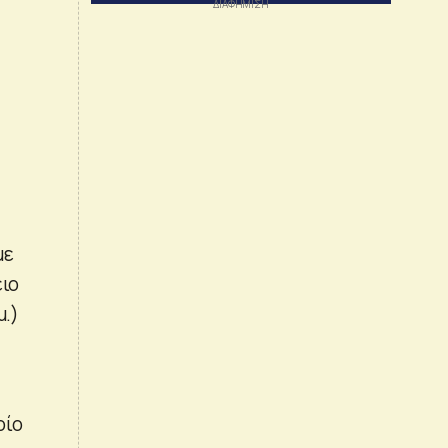
με
ειο
μ.)
οίο