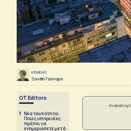
ΚΕΙΜΕΝΟ
Ξανθή Γούναρη
OT Editors
Ανακαλύψτ
1
Νέα ταυτότητα:
Ποιες υπηρεσίες
πρέπει να
ενημερώσετε μετά