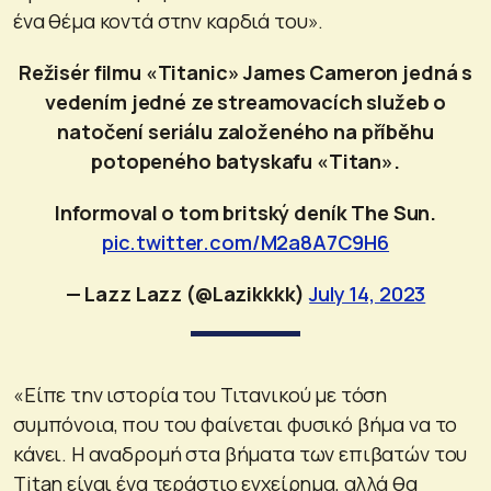
ένα θέμα κοντά στην καρδιά του».
Režisér filmu «Titanic» James Cameron jedná s
vedením jedné ze streamovacích služeb o
natočení seriálu založeného na příběhu
potopeného batyskafu «Titan».
Informoval o tom britský deník The Sun.
pic.twitter.com/M2a8A7C9H6
— Lazz Lazz (@Lazikkkk)
July 14, 2023
«Είπε την ιστορία του Τιτανικού με τόση
συμπόνοια, που του φαίνεται φυσικό βήμα να το
κάνει. Η αναδρομή στα βήματα των επιβατών του
Τitan είναι ένα τεράστιο εγχείρημα, αλλά θα