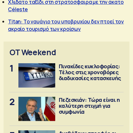
Χλιδάτο ταξίδι στη στρατόσφαιρα με την άκατο
Céleste
Titan: Το ναυάγιο του υποβρυχίου δεν πτοεί τον
ακραίο τουρισμό των κροίσων
OT Weekend
1
Πινακίδες κυκλοφορίας:
Τέλος στις χρονοβόρες
διαδικασίες κατασκευής
2
Πεζεσκιάν: Τώρα είναι η
καλύτερη στιγμή για
συμφωνία