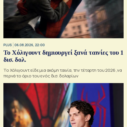
PLUS
06.08.2026, 22:00
Το Χόλιγουντ δημιουργεί ξανά ταινίες του 1
δισ. δολ.
Το Χόλιγουντ είδε μια ακόμη ταινία, την τέταρτη του 2026 ,να
περνά το όριο του ενός δισ. δολαρίων