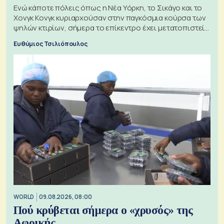
Ενώ κάποτε πόλεις όπως η Νέα Υόρκη, το Σικάγο και το
Χονγκ Κονγκ κυριαρχούσαν στην παγκόσμια κούρσα των
ψηλών κτιρίων, σήμερα το επίκεντρο έχει μετατοπιστεί
προς την Ασία
Ευθύμιος Τσιλιόπουλος
WORLD
09.08.2026, 08:00
Πού κρύβεται σήμερα ο «χρυσός» της
Αφρικής