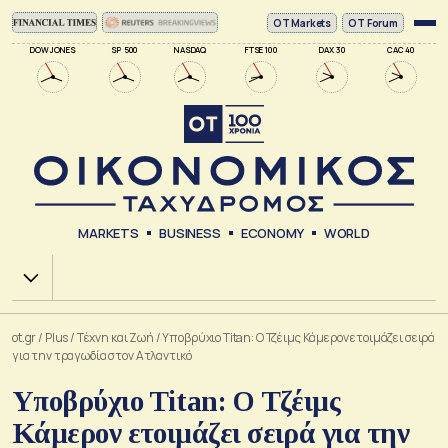
ΟΤ Markets
OT Forum
DOW JONES
SP 500
NASDAQ
FTSE 100
DAX 30
CAC 40
MARKETS
BUSINESS
ECONOMY
WORLD
Χ.Α.
ot.gr
/
Plus
/
Tέχνη και Ζωή
/
Υποβρύχιο Titan: Ο Τζέιμς Κάμερον ετοιμάζει σειρά
για την τραγωδία στον Ατλαντικό
Υποβρύχιο Titan: Ο Τζέιμς
Κάμερον ετοιμάζει σειρά για την