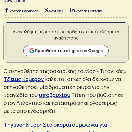
Newsroom
Post on Facebook
Post on X
Post on LinkedIn
Ανακαλύψτε περισσότερα άρθρα στα αποτελέσματα
αναζήτησης
Προσθήκη του ot.gr στην Google
Ο σκηνοθέτης της οσκαρικής ταινίας «Τιτανικός»,
Τζέιμς Κάμερον
καλείται όπως όλα δείχνουν να
σκηνοθετήσει μία δραματική σειρά για την
τραγωδία του
υποβρυχίου
Titan που βυθίστηκε
στον Ατλαντικό και καταστράφηκε ολοσχερώς
μετά από ενδόρρηξη.
Thyssenkrupp: Στα σκαριά συμφωνία για