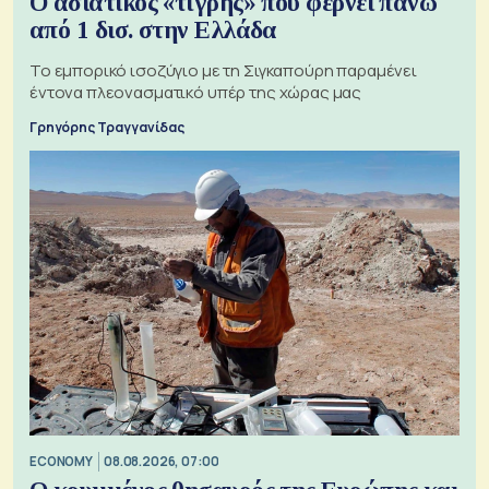
Ο ασιατικός «τίγρης» που φέρνει πάνω
από 1 δισ. στην Ελλάδα
Το εμπορικό ισοζύγιο με τη Σιγκαπούρη παραμένει
έντονα πλεονασματικό υπέρ της χώρας μας
Γρηγόρης Τραγγανίδας
ECONOMY
08.08.2026, 07:00