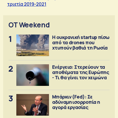
τριετία 2019-2021
OT Weekend
1
Η ουκρανική startup πίσω
από τα drones που
χτυπούν βαθιά τη Ρωσία
2
Ενέργεια: Στερεύουν τα
αποθέματα της Ευρώπης
- Τι θα γίνει τον χειμώνα
3
Μπάρκιν (Fed): Σε
αδύναμη ισορροπία η
αγορά εργασίας