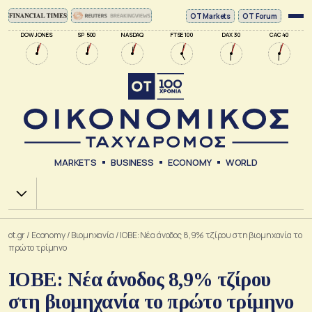
ΟΤ Markets
OT Forum
DOW JONES
SP 500
NASDAQ
FTSE 100
DAX 30
CAC 40
MARKETS
BUSINESS
ECONOMY
WORLD
Χ.Α.
ot.gr
/
Economy
/
Βιομηχανία
/
ΙΟΒΕ: Νέα άνοδος 8,9% τζίρου στη βιομηχανία το
πρώτο τρίμηνο
ΙΟΒΕ: Νέα άνοδος 8,9% τζίρου
στη βιομηχανία το πρώτο τρίμηνο