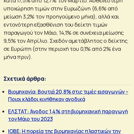
κατά 17,5% από 12,7% τον Μάρτιο. Ασθενέστερη
υποχώρηση τιμών στην Ευρωζώνη (6,6% από
μείωση 3,2% τον προηγούμενο μήνα), αλλά και
εντονότερη εξασθένιση του δείκτη τιμών
παραγωγού τον Μάιο, 14,1% σε συνέχεια μείωσης
9,5% τον Απρίλιο. Σχεδόν αμετάβλητος ο δείκτης
σε Ευρώπη (στην περιοχή του 0,1% από 2% ένα
μήνα πριν).
Σχετικά άρθρα:
Βιομηχανία: Βουτιά 20,8% στις τιμές εισαγωγών –
Ποιοι κλάδοι κινήθηκαν ανοδικά
ΕΛΣΤΑΤ: Άνοδος 1,4% στη βιομηχανική παραγωγή
τον Μάιο του 2023
ΙΟΒΕ: Η πορεία της βιομηχανίας πλαστικών την