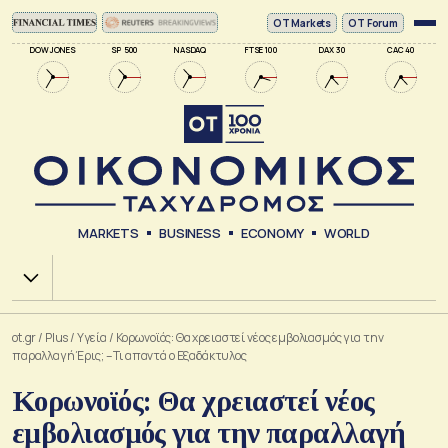
ΟΤ Markets
OT Forum
DOW JONES
SP 500
NASDAQ
FTSE 100
DAX 30
CAC 40
MARKETS
BUSINESS
ECONOMY
WORLD
Χ.Α.
ot.gr
/
Plus
/
Υγεία
/
Κορωνοϊός: Θα χρειαστεί νέος εμβολιασμός για την
παραλλαγή Έρις; – Τι απαντά ο Εξαδάκτυλος
Κορωνοϊός: Θα χρειαστεί νέος
εμβολιασμός για την παραλλαγή