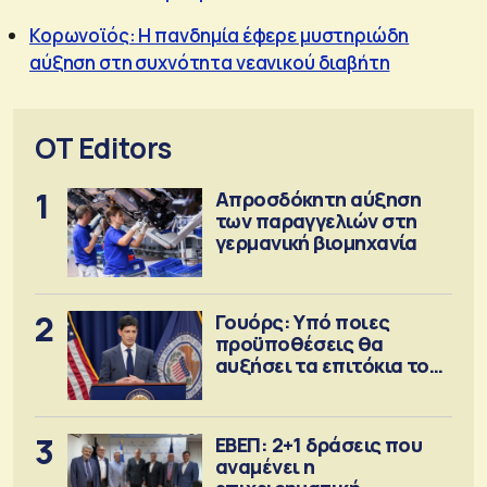
Κορωνοϊός: Η πανδημία έφερε μυστηριώδη
αύξηση στη συχνότητα νεανικού διαβήτη
OT Editors
1
Απροσδόκητη αύξηση
των παραγγελιών στη
γερμανική βιομηχανία
2
Γουόρς: Υπό ποιες
προϋποθέσεις θα
αυξήσει τα επιτόκια τον
Σεπτέμβριο
3
ΕΒΕΠ: 2+1 δράσεις που
αναμένει η