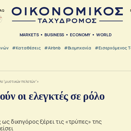
AQ
MARKETS
BUSINESS
ECONOMY
WORLD
ηνών
#Καταθέσεις
#Airbnb
#Βιομηχανία
#εισερχόμενος Τ
όλο “μυστικών πελατών”»
ύν οι ελεγκτές σε ρόλο
ως δικηγόρος ξέρει τις «τρύπες» της
λείσει