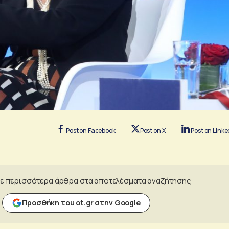
Post on Facebook
Post on X
Post on Linke
ε περισσότερα άρθρα στα αποτελέσματα αναζήτησης
Προσθήκη του ot.gr στην Google