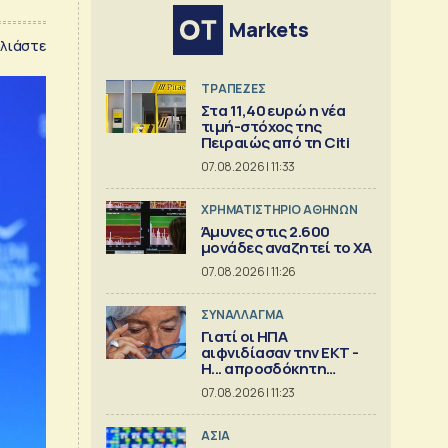
Markets
λιάστε
ΤΡΑΠΕΖΕΣ
Στα 11,40 ευρώ η νέα
τιμή-στόχος της
Πειραιώς από τη Citi
07.08.2026 | 11:33
XΡΗΜΑΤΙΣΤΗΡΙΟ ΑΘΗΝΩΝ
Άμυνες στις 2.600
μονάδες αναζητεί το ΧΑ
07.08.2026 | 11:26
ΣΥΝΑΛΛΑΓΜΑ
Γιατί οι ΗΠΑ
αιφνιδίασαν την ΕΚΤ -
Η... απροσδόκητη
κίνηση
07.08.2026 | 11:23
ΑΣΙΑ