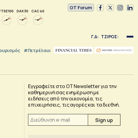
OT Forum
FTSE 100
DAX 30
CAC 40
Γ.Δ:
ΤΖΙΡΟΣ:
ουρισμός
#Πετρέλαιο
Εγγραφείτε στο OT Newsletter για την
καθημερινή σας ενημέρωση με
ειδήσεις από την οικονομία, τις
επιχειρήσεις, τις αγορές και τα διεθνή.