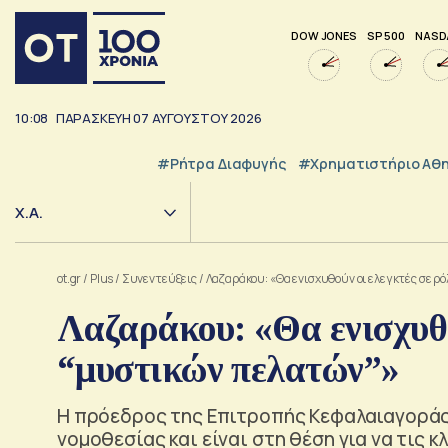
DOW JONES
SP 500
NASD
10:08
ΠΑΡΑΣΚΕΥΗ
07
ΑΥΓΟΥΣΤΟΥ
2026
#ρήτρα Διαφυγής
#Χρηματιστήριο Αθ
Χ.Α.
ot.gr
/
Plus
/
Συνεντεύξεις
/
Λαζαράκου: «Θα ενισχυθούν οι ελεγκτές σε ρ
Λαζαράκου: «Θα ενισχυθο
“μυστικών πελατών”»
Η πρόεδρος της Επιτροπής Κεφαλαιαγοράς 
νομοθεσίας και είναι στη θέση για να τις κ