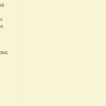
κό
ων
το
τους