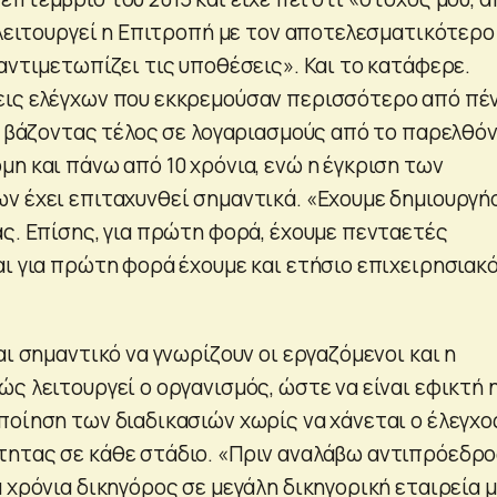
 λειτουργεί η Επιτροπή με τον αποτελεσματικότερο
αντιμετωπίζει τις υποθέσεις». Και το κατάφερε.
εις ελέγχων που εκκρεμούσαν περισσότερο από πέ
ι, βάζοντας τέλος σε λογαριασμούς από το παρελθό
η και πάνω από 10 χρόνια, ενώ η έγκριση των
ν έχει επιταχυνθεί σημαντικά. «Εχουμε δημιουργή
ας. Επίσης, για πρώτη φορά, έχουμε πενταετές
αι για πρώτη φορά έχουμε και ετήσιο επιχειρησιακ
αι σημαντικό να γνωρίζουν οι εργαζόμενοι και η
ς λειτουργεί ο οργανισμός, ώστε να είναι εφικτή 
ποίηση των διαδικασιών χωρίς να χάνεται ο έλεγχο
ητας σε κάθε στάδιο. «Πριν αναλάβω αντιπρόεδρ
 χρόνια δικηγόρος σε μεγάλη δικηγορική εταιρεία 