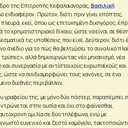
εδρο της Επιτροπής Κεφαλαιαγοράς,
Βασιλική
πλό ενδιαφέρον. Πρώτον, διότι πριν γίνει επόπτης,
 πλευρά, εκεί, όπου ως επιτυχημένη δικηγόρος, έπ
ά το χρηματιστηριακό δίκαιο, ώστε να είναι σε θέσ
εσματικά τις υποθέσεις που είχε. Δεύτερον, διότι 
ο σχέδιο για το πώς θα βελτιώσει το συνολικό πλαί
 τρύπες», αλλά δημιουργώντας νέο μηχανισμό, νέα
 και συνεργασία με αντίστοιχους ευρωπαϊκούς και
ς, ώστε να συνδιαμορφώνει τους κανόνες, σε ένα
ενο διεθνές περιβάλλον.
ου γραφείου της, με μόνο δύο πόστερ, παραπέμπει 
ντρώνεται στην ουσία και όχι στο φαίνεσθαι.
ταυτόχρονη ομιλία σε δύο τηλέφωνα, ενώ με
γνωστό ευγενικό και ζεστό χαμόγελο, τακτοποιώντ