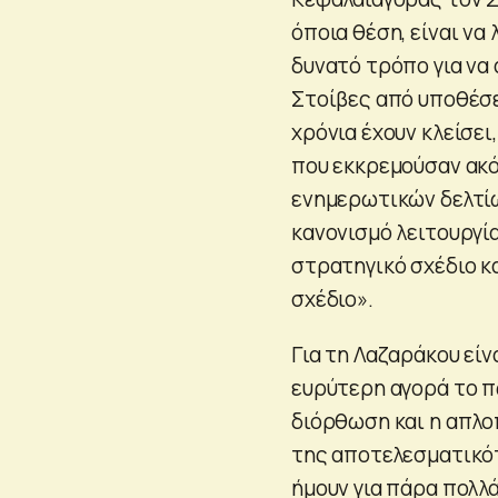
όποια θέση, είναι να
δυνατό τρόπο για να 
Στοίβες από υποθέσ
χρόνια έχουν κλείσε
που εκκρεμούσαν ακόμ
ενημερωτικών δελτίω
κανονισμό λειτουργί
στρατηγικό σχέδιο κ
σχέδιο».
Για τη Λαζαράκου είν
ευρύτερη αγορά το πώ
διόρθωση και η απλο
της αποτελεσματικότ
ήμουν για πάρα πολλά