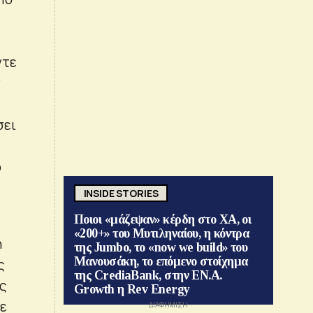
ντε
ν
σει
ό
INSIDE STORIES
Ποιοι «μάζεψαν» κέρδη στο ΧΑ, οι
«200+» του Μυτιληναίου, η κόντρα
η
της Jumbo, το «now we build» του
Μανουσάκη, το επόμενο στοίχημα
ς
της CrediaBank, στην ΕΝ.Α.
ος
Growth η Rev Energy
με