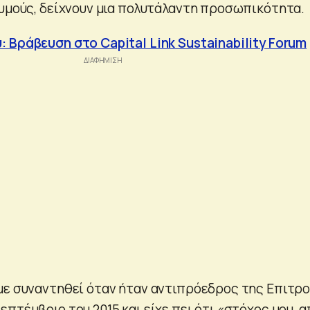
χυμούς, δείχνουν μια πολυτάλαντη προσωπικότητα.
 Βράβευση στο Capital Link Sustainability Forum
με συναντηθεί όταν ήταν αντιπρόεδρος της Επιτρ
πτέμβριο του 2015 και είχε πει ότι «στόχος μου, α