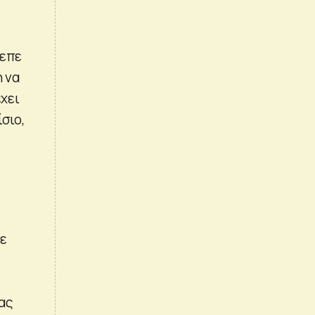
ρεπε
η να
έχει
σιο,
σε
ας