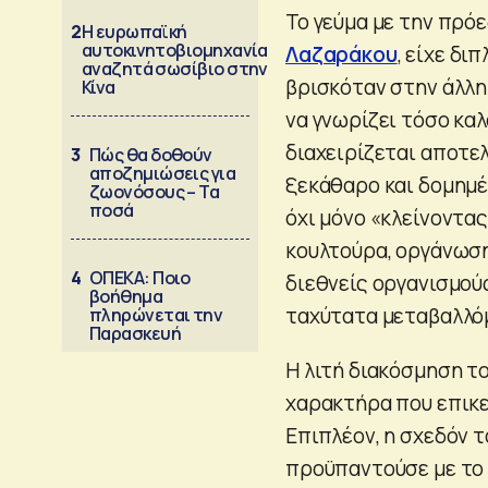
Το γεύμα με την πρό
2
Η ευρωπαϊκή
αυτοκινητοβιομηχανία
Λαζαράκου
, είχε δι
αναζητά σωσίβιο στην
βρισκόταν στην άλλη
Κίνα
να γνωρίζει τόσο καλ
διαχειρίζεται αποτελ
3
Πώς θα δοθούν
αποζημιώσεις για
ξεκάθαρο και δομημέν
ζωονόσους – Τα
ποσά
όχι μόνο «κλείνοντας
κουλτούρα, οργάνωση
4
ΟΠΕΚΑ: Ποιο
διεθνείς οργανισμού
βοήθημα
ταχύτατα μεταβαλλόμ
πληρώνεται την
Παρασκευή
Η λιτή διακόσμηση τ
χαρακτήρα που επικε
Επιπλέον, η σχεδόν 
προϋπαντούσε με το 