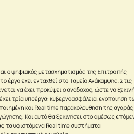
ναι ο ψηφιακός μετασχηματισμός της Επιτροπής
το έργο έχει ενταχθεί στο Ταμείο Ανάκαμψης. Στις
νεται να έχει προκύψει ο ανάδοχος, ώστε να ξεκιν
 έχει τρία υποέργα: κυβερνοασφάλεια, ενοποίηση τ
οιημένη και Real time παρακολούθηση της αγοράς 
γώγησης. Και αυτό θα ξεκινήσει στο αμέσως επόμε
ας τα υφιστάμενα Real time συστήματα