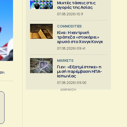
Μικτές τάσεις στις
αγορές της Ασίας
07.08.2026 | 10:11
COMMODITIES
Κίνα: Η κεντρική
τράπεζα «στοκάρει»
χρυσό στο Χονγκ Κονγκ
07.08.2026 | 09:41
MARKETS
Γιεν: «Εξατμίστηκε» η
μισή παρέμβαση ΗΠΑ-
dIn
Ιαπωνίας
07.08.2026 | 09:00