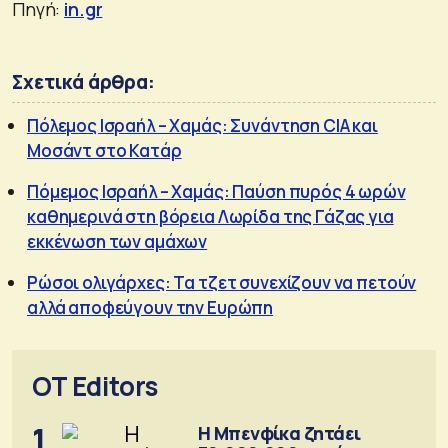
Πηγή:
in.gr
Σχετικά άρθρα:
Πόλεμος Ισραήλ – Χαμάς: Συνάντηση CIA και
Μοσάντ στο Κατάρ
Πόμεμος Ισραήλ – Χαμάς: Παύση πυρός 4 ωρών
καθημερινά στη βόρεια Λωρίδα της Γάζας για
εκκένωση των αμάχων
Ρώσοι ολιγάρχες: Τα τζετ συνεχίζουν να πετούν
αλλά αποφεύγουν την Ευρώπη
OT Editors
1
Η Μπενφίκα ζητάει