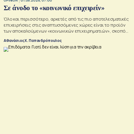
OPINION
01.08.2026, 07:00
Σε άνοδο το «κοινωνικό επιχειρείν»
Όλο και περισσότερο, αρκετές από τις πιο αποτελεσματικές
επιχειρήσεις στις αναπτυσσόμενες χώρες είναι το προϊόν
των αποκαλούμενων «κοινωνικών επιχειρηματιών», σκοπός
των οποίων είναι να αλλάξουν τον κόσμο προς το καλύτερο
Αθανάσιος Χ. Παπανδρόπουλος
σε μια εποχή σοβαρών διαρθρωτικών μετασχηματισμών και
συνακόλουθης αβεβαιότητας