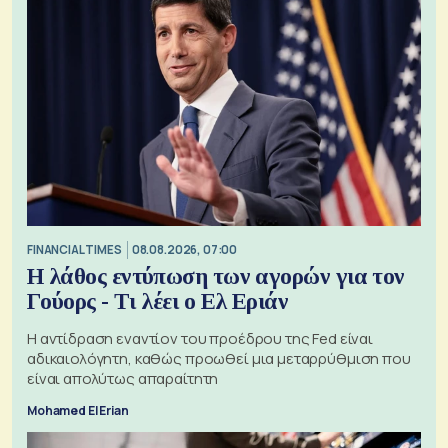
FINANCIAL TIMES
08.08.2026, 07:00
Η λάθος εντύπωση των αγορών για τον
Γούορς - Τι λέει ο Ελ Εριάν
Η αντίδραση εναντίον του προέδρου της Fed είναι
αδικαιολόγητη, καθώς προωθεί μια μεταρρύθμιση που
είναι απολύτως απαραίτητη
Mohamed El Erian