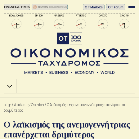
ΟΤ Markets
OT Forum
DOW JONES
SP 500
NASDAQ
FTSE 100
DAX 30
CAC 40
MARKETS
BUSINESS
ECONOMY
WORLD
Χ.Α.
ot.gr
/
Απόψεις
/
Opinion
/
Ο λαϊκισμός της ανεμογεννήτριας επανέρχεται
δριμύτερος
Ο λαϊκισμός της ανεμογεννήτριας
επανέρχεται δριμύτερος