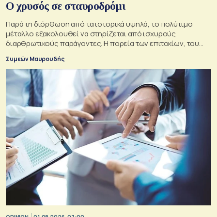
O χρυσός σε σταυροδρόμι
Παρά τη διόρθωση από τα ιστορικά υψηλά, το πολύτιμο
μέταλλο εξακολουθεί να στηρίζεται από ισχυρούς
διαρθρωτικούς παράγοντες. Η πορεία των επιτοκίων, του
δολαρίου και της γεωπολιτικής αβεβαιότητας θα
Συμεών Μαυρουδής
καθορίσουν αν οι προϋποθέσεις για περαιτέρω άνοδο της
τιμής του παραμένουν ισχυρές