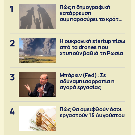
1
Πώς η δημογραφική
κατάρρευση
συμπαρασύρει το κράτος
πρόνοιας
2
Η ουκρανική startup πίσω
από τα drones που
χτυπούν βαθιά τη Ρωσία
3
Μπάρκιν (Fed): Σε
αδύναμη ισορροπία η
αγορά εργασίας
4
Πώς θα αμειφθούν όσοι
εργαστούν 15 Αυγούστου