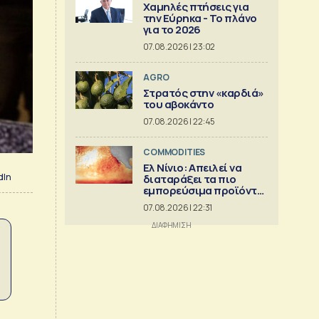
Χαμηλές πτήσεις για
την Εύρηκα - Το πλάνο
για το 2026
07.08.2026 | 23:02
AGRO
Στρατός στην «καρδιά»
του αβοκάντο
07.08.2026 | 22:45
COMMODITIES
Ελ Νίνιο: Απειλεί να
dIn
διαταράξει τα πιο
εμπορεύσιμα προϊόντα
στον κόσμο
07.08.2026 | 22:31