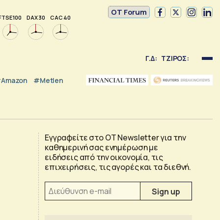
OT Forum
FTSE 100
DAX 30
CAC 40
Γ.Δ:
ΤΖΙΡΟΣ:
Amazon
#Metlen
Εγγραφείτε στο OT Newsletter για την
καθημερινή σας ενημέρωση με
ειδήσεις από την οικονομία, τις
επιχειρήσεις, τις αγορές και τα διεθνή.