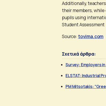
Additionally, teacher
their members, while 
pupils using internati
Student Assessment 
Source:
tovima.com
Σχετικά άρθρα:
Survey: Employers in 
ELSTAT: Industrial Pr
PM Mitsotakis: “Gree