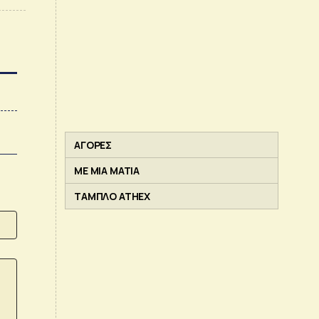
ΑΓΟΡΕΣ
ΜΕ ΜΙΑ ΜΑΤΙΑ
ΤΑΜΠΛΟ ATHEX