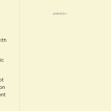
ith
ic
ot
 on
ent