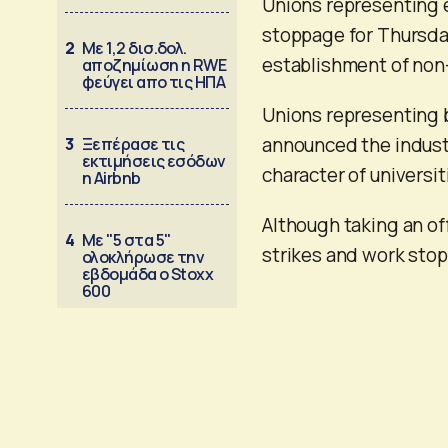
Unions representing 
stoppage for Thursday
2
Με 1,2 δισ.δολ.
establishment of non-
αποζημίωση η RWE
φεύγει απο τις ΗΠΑ
Unions representing 
announced the industri
3
Ξεπέρασε τις
εκτιμήσεις εσόδων
character of universit
η Airbnb
Although taking an off
4
Με "5 στα 5"
strikes and work stop
ολοκλήρωσε την
εβδομάδα ο Stoxx
600