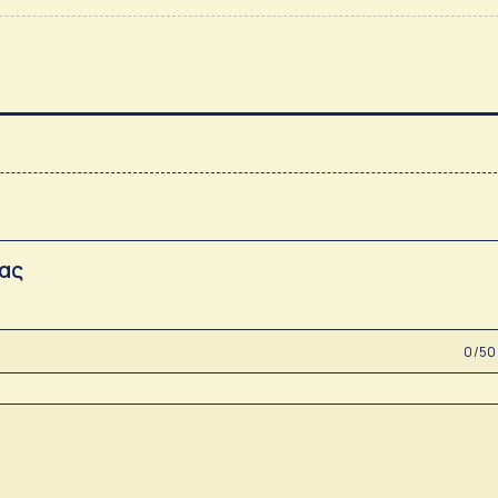
σας
0 /50