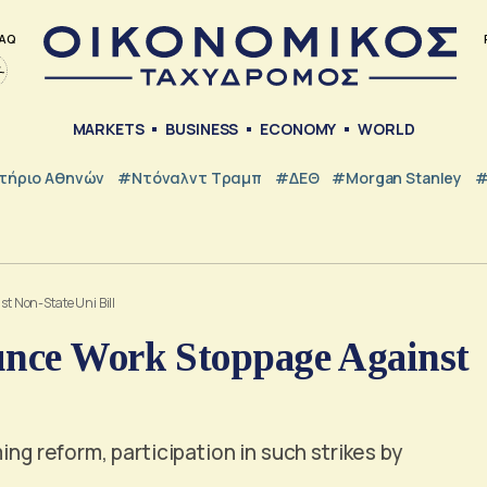
AQ
MARKETS
BUSINESS
ECONOMY
WORLD
τήριο Αθηνών
#Ντόναλντ Τραμπ
#ΔΕΘ
#Morgan Stanley
#
 Non-State Uni Bill
unce Work Stoppage Against
ing reform, participation in such strikes by