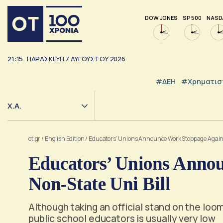
DOW JONES
SP 500
NASD
21:16
ΠΑΡΑΣΚΕΥΉ
7
ΑΥΓΟΎΣΤΟΥ
2026
#ΔΕΗ
#Χρηματισ
Χ.Α.
ot.gr
/
English Edition
/
Educators’ Unions Announce Work Stoppage Against
Educators’ Unions Anno
Non-State Uni Bill
Although taking an official stand on the loom
public school educators is usually very low