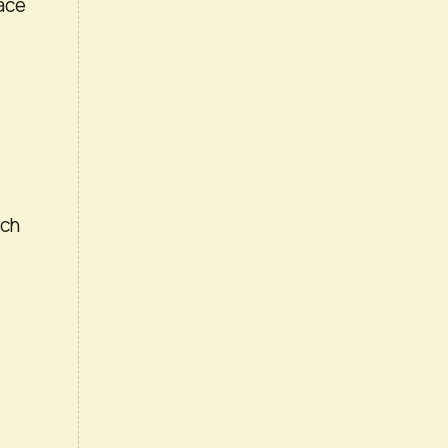
ace
uch