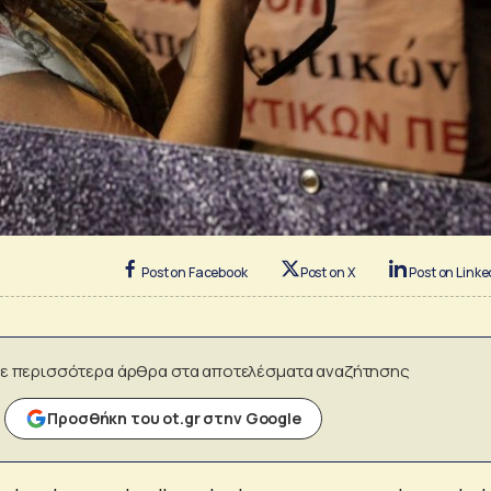
Post on Facebook
Post on X
Post on Linke
ε περισσότερα άρθρα στα αποτελέσματα αναζήτησης
Προσθήκη του ot.gr στην Google