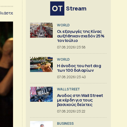
Stream
λιάστε
WORLD
Οι εξαγωγές της Κίνας
αυξήθηκαν σχεδόν 25%
τον Ιούλιο
07.08.2026 | 23:58
WORLD
Η άνοδος του hot dog
των 100 δολαρίων
07.08.2026 | 23:40
WALL STREET
Ανοδος στη Wall Street
με κέρδη για τους
βασικούς δείκτες
07.08.2026 | 23:22
BUSINESS