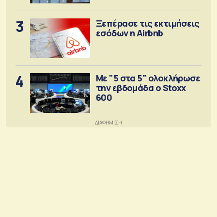
3
Ξεπέρασε τις εκτιμήσεις
εσόδων η Airbnb
4
Με "5 στα 5" ολοκλήρωσε
την εβδομάδα ο Stoxx
600