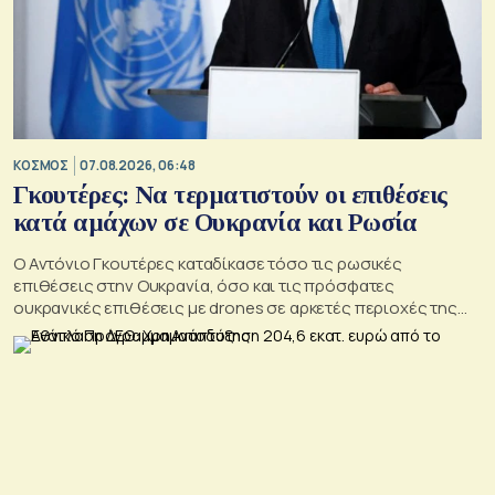
ΚΟΣΜΟΣ
07.08.2026, 06:48
Γκουτέρες: Να τερματιστούν οι επιθέσεις
κατά αμάχων σε Ουκρανία και Ρωσία
Ο Αντόνιο Γκουτέρες καταδίκασε τόσο τις ρωσικές
επιθέσεις στην Ουκρανία, όσο και τις πρόσφατες
ουκρανικές επιθέσεις με drones σε αρκετές περιοχές της
Ρωσίας, οι οποίες προκάλεσαν απώλειες μεταξύ αμάχων και
ζημιές σε μη στρατιωτικές υποδομές.