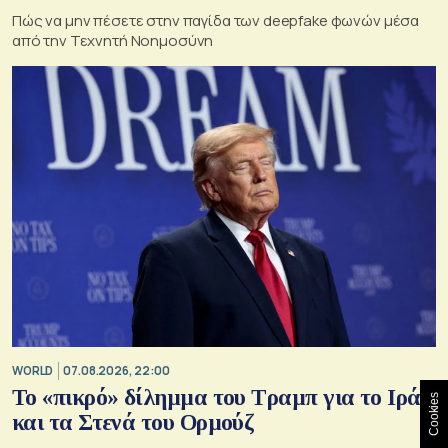
Πώς να μην πέσετε στην παγίδα των deepfake φωνών μέσα
από την Τεχνητή Νοημοσύνη
WORLD
07.08.2026, 22:00
Το «πικρό» δίλημμα του Τραμπ για το Ιράν
Cookies
και τα Στενά του Ορμούζ