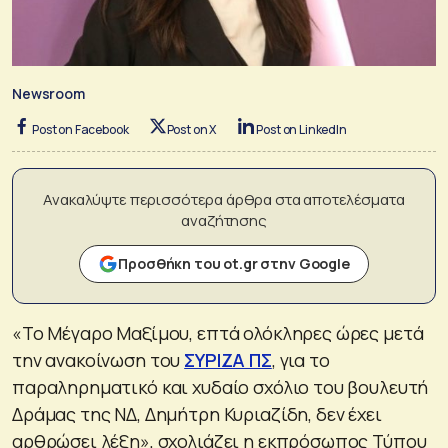
Newsroom
Post on Facebook
Post on X
Post on LinkedIn
Ανακαλύψτε περισσότερα άρθρα στα αποτελέσματα
αναζήτησης
Προσθήκη του ot.gr στην Google
«Το Μέγαρο Μαξίμου, επτά ολόκληρες ώρες μετά
την ανακοίνωση του
ΣΥΡΙΖΑ ΠΣ
, για το
παραληρηματικό και χυδαίο σχόλιο του βουλευτή
Δράμας της ΝΔ, Δημήτρη Κυριαζίδη, δεν έχει
αρθρώσει λέξη», σχολιάζει η εκπρόσωπος Τύπου