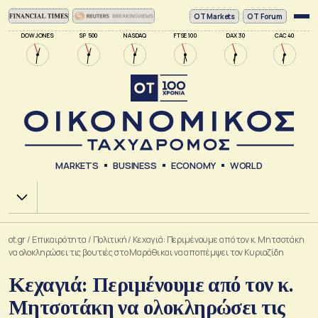
ΟΤ Markets
OT Forum
DOW JONES
SP 500
NASDAQ
FTSE 100
DAX 30
CAC 40
MARKETS
BUSINESS
ECONOMY
WORLD
Χ.Α.
ot.gr
/
Επικαιρότητα
/
Πολιτική
/
Κεχαγιά: Περιμένουμε από τον κ. Μητσοτάκη
να ολοκληρώσει τις βουτιές στο Μαράθι και να αποπέμψει τον Κυριαζίδη
Κεχαγιά: Περιμένουμε από τον κ.
Μητσοτάκη να ολοκληρώσει τις