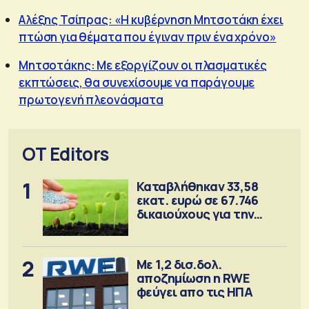
Αλέξης Τσίπρας: «Η κυβέρνηση Μητσοτάκη έχει
πτώση για θέματα που έγιναν πριν ένα χρόνο»
Μητσοτάκης: Με εξοργίζουν οι πλασματικές
εκπτώσεις, θα συνεχίσουμε να παράγουμε
πρωτογενή πλεονάσματα
OT Editors
1
Καταβλήθηκαν 33,58
εκατ. ευρώ σε 67.746
δικαιούχους για την
αγορά λιπασμάτων
2
Με 1,2 δισ.δολ.
αποζημίωση η RWE
φεύγει απο τις ΗΠΑ