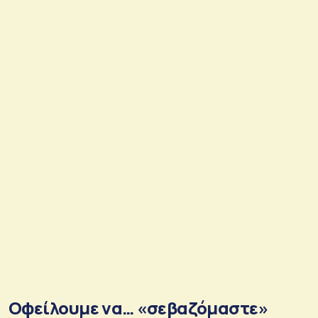
Οφείλουμε να… «σεβαζόμαστε»