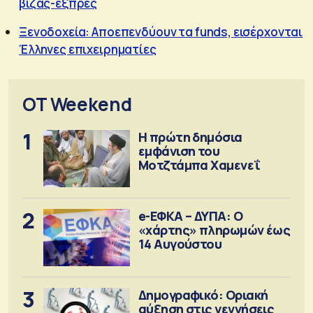
βίζας-εξπρές
Ξενοδοχεία: Αποεπενδύουν τα funds, εισέρχονται
Έλληνες επιχειρηματίες
OT Weekend
1
Η πρώτη δημόσια
εμφάνιση του
Μοτζτάμπα Χαμενεΐ
2
e-ΕΦΚΑ – ΔΥΠΑ: Ο
«χάρτης» πληρωμών έως
14 Αυγούστου
3
Δημογραφικό: Οριακή
αύξηση στις γεννήσεις