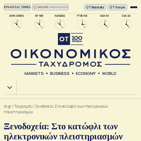
ΟΤ Markets
OT Forum
DOW JONES
SP 500
NASDAQ
FTSE 100
DAX 30
CAC 40
MARKETS
BUSINESS
ECONOMY
WORLD
Χ.Α.
ot.gr
/
Τουρισμός
/
Ξενοδοχεία: Στο κατώφλι των ηλεκτρονικών
πλειστηριασμών
Ξενοδοχεία: Στο κατώφλι των
ηλεκτρονικών πλειστηριασμών