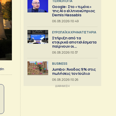
ΤΕΧΝΟΛΟΓΙΑ
Google: Στο «τιμόνι»
της AI ο ελληνοκύπριος
Demis Hassabis
06.08.2026 | 10:49
ΕΥΡΩΠΑΪΚΑ ΧΡΗΜΑΤΙΣΤΗΡΙΑ
Στήριξη από τα
εταιρικά αποτελέσματα
παίρνουν οι
ευρωαγορές
06.08.2026 | 10:37
BUSINESS
Jumbo: Άνοδος 9% στις
dIn
πωλήσεις τον Ιούλιο
06.08.2026 | 10:26