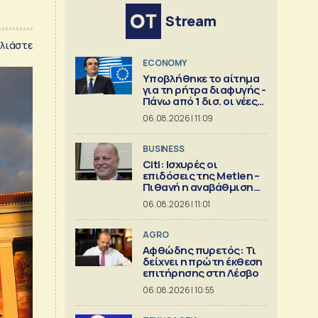
Stream
λιάστε
ECONOMY
Υποβλήθηκε το αίτημα
για τη ρήτρα διαφυγής -
Πάνω από 1 δισ. οι νέες
επενδύσεις
06.08.2026 | 11:09
BUSINESS
Citi: Ισχυρές οι
επιδόσεις της Metlen –
Πιθανή η αναβάθμιση
των προβλέψεων
06.08.2026 | 11:01
AGRO
Αφθώδης πυρετός: Τι
δείχνει η πρώτη έκθεση
επιτήρησης στη Λέσβο
06.08.2026 | 10:55