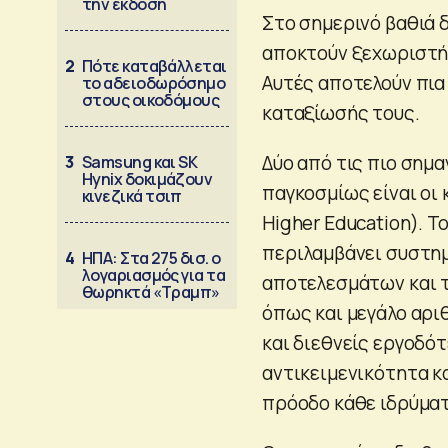
την έκδοση
Στο σημερινό βαθιά 
αποκτούν ξεχωριστή 
2
Πότε καταβάλλεται
Αυτές αποτελούν πια
το αδειοδωρόσημο
στους οικοδόμους
καταξίωσής τους.
Δύο από τις πιο σημ
3
Samsung και SK
Hynix δοκιμάζουν
παγκοσμίως είναι οι 
κινεζικά τσιπ
Higher Education). Τ
περιλαμβάνει συστημ
4
ΗΠΑ: Στα 275 δισ. ο
λογαριασμός για τα
αποτελεσμάτων και τ
θωρηκτά «Τραμπ»
όπως και μεγάλο αρι
και διεθνείς εργοδό
αντικειμενικότητα κ
πρόοδο κάθε ιδρύματ