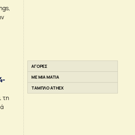
ngs,
ην
ΑΓΟΡΕΣ
ΜΕ ΜΙΑ ΜΑΤΙΑ
4-
ΤΑΜΠΛΟ ATHEX
ι τη
τά