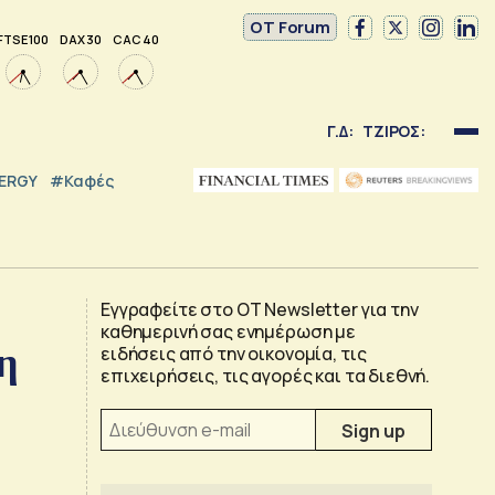
OT Forum
FTSE 100
DAX 30
CAC 40
Γ.Δ:
ΤΖΙΡΟΣ:
NERGY
#καφές
Εγγραφείτε στο OT Newsletter για την
καθημερινή σας ενημέρωση με
η
ειδήσεις από την οικονομία, τις
επιχειρήσεις, τις αγορές και τα διεθνή.