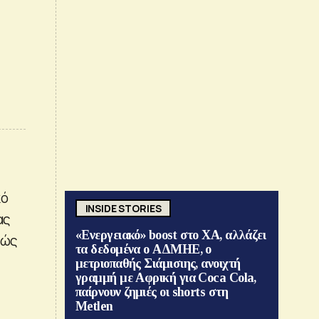
κό
INSIDE STORIES
ας
«Ενεργειακό» boost στο ΧΑ, αλλάζει
θώς
τα δεδομένα ο ΑΔΜΗΕ, ο
μετριοπαθής Σιάμισιης, ανοιχτή
γραμμή με Αφρική για Coca Cola,
παίρνουν ζημιές οι shorts στη
Metlen