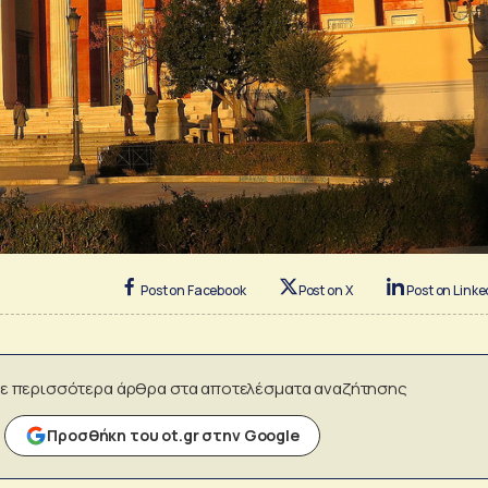
Post on Facebook
Post on X
Post on Linke
ε περισσότερα άρθρα στα αποτελέσματα αναζήτησης
Προσθήκη του ot.gr στην Google