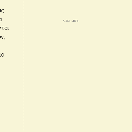
ις
α
νται
ν,
ια
.