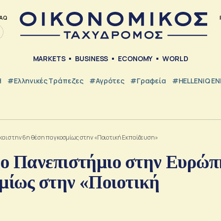
AQ
MARKETS
BUSINESS
ECONOMY
WORLD
Η
#ελληνικές Τράπεζες
#Αγρότες
#Γραφεία
#HELLENiQ E
και στην 6η θέση παγκοσμίως στην «Ποιοτική Εκπαίδευση»
νο Πανεπιστήμιο στην Ευρώπ
σμίως στην «Ποιοτική