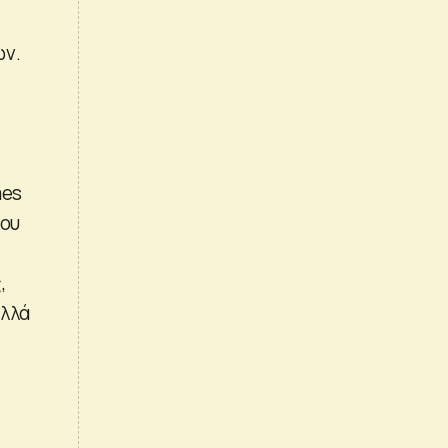
ων.
mes
που
,
αλλά