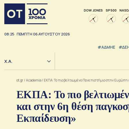
DOW JONES
SP 500
NASD
08:25
ΠΕΜΠΤΗ
06
ΑΥΓΟΥΣΤΟΥ
2026
#ΑΔΜΗΕ
#ΔΕ
Χ.Α.
ot.gr
/
Academia
/
ΕΚΠΑ: Το πιο βελτιωμένο Πανεπιστήμιο στην Ευρώπη 
ΕΚΠΑ: Το πιο βελτιωμέ
και στην 6η θέση παγκο
Εκπαίδευση»