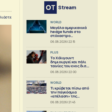
Stream
λιάστε
WORLD
Μεγάλα αμερικανικά
hedge funds στο
στόχαστρο
κυβερνοεπιθέσεων
06.08.2026 | 22:15
PLUS
Το Χόλιγουντ
δημιουργεί και πάλι
ταινίες του ενος δισ.
δολ.
06.08.2026 | 22:00
WORLD
Τι κρύβεται πίσω από
την παγκόσμια
«επέλαση» της
κινεζικής
06.08.2026 | 21:45
αυτοκινητοβιομηχανίας