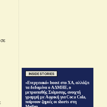
 σε
ο
INSIDE STORIES
«Ενεργειακό» boost στο ΧΑ, αλλάζει
τα δεδομένα ο ΑΔΜΗΕ, ο
μετριοπαθής Σιάμισιης, ανοιχτή
γραμμή με Αφρική για Coca Cola,
ε
παίρνουν ζημιές οι shorts στη
Metlen