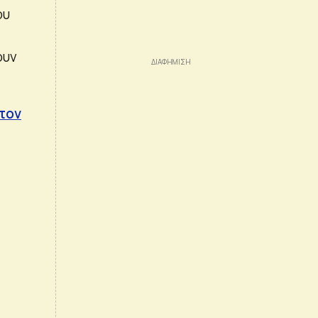
ου
ουν
.
 τον