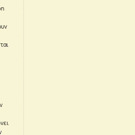
φη
ουν
εται
ς
ν
νει
ν