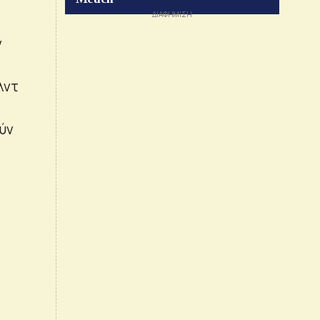
ν
λντ
ύν