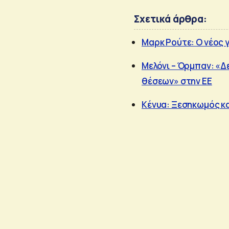
Σχετικά άρθρα:
Mαρκ Ρούτε: O νέος 
Μελόνι – Όρμπαν: «Δ
θέσεων» στην ΕΕ
Κένυα: Ξεσηκωμός κα