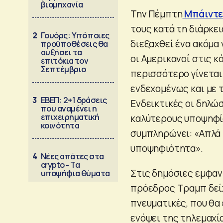
βιομηχανία
Την Πέμπτη
Μπάιντε
τους κατά τη διάρκε
2
Γουόρς: Υπό ποιες
διεξαχθεί ένα ακόμα
προϋποθέσεις θα
αυξήσει τα
οι Αμερικανοί στις 
επιτόκια τον
Σεπτέμβριο
περισσότερο γίνεται
ενδεχομένως και με 
3
ΕΒΕΠ: 2+1 δράσεις
Ενδεικτικές οι δηλώ
που αναμένει η
επιχειρηματική
καλύτερους υποψηφίο
κοινότητα
συμπληρώνει: «Απλά π
υποψηφιότητα».
4
Νέες απάτες στα
crypto - Τα
Στις δημόσιες εμφαν
υποψήφια θύματα
πρόεδρος Τραμπ δείχ
πνευματικές, που θα
ενόψει της τηλεμαχί