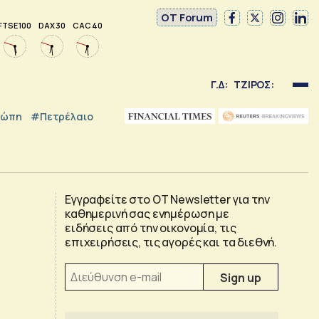
OT Forum
FTSE 100
DAX 30
CAC 40
Γ.Δ:
ΤΖΙΡΟΣ:
ρώπη
#Πετρέλαιο
Εγγραφείτε στο OT Newsletter για την
καθημερινή σας ενημέρωση με
ειδήσεις από την οικονομία, τις
επιχειρήσεις, τις αγορές και τα διεθνή.