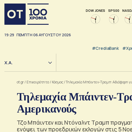
DOW JONES
SP 500
NASD
19:29
ΠΕΜΠΤΗ
06
ΑΥΓΟΥΣΤΟΥ
2026
#CrediaBank
#Χρ
Χ.Α.
ot.gr
/
Επικαιρότητα
/
Κόσμος
/
Τηλεμαχία Μπάιντεν-Τραμπ: Αδιάφορη γι
Τηλεμαχία Μπάιντεν-Τρα
Αμερικανούς
Τζο Μπάιντεν και Ντόναλντ Τραμπ πραγμα
ενόψει των προεδρικών εκλογών στις 5 Νο