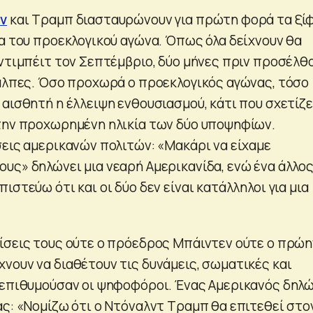
ν
και Τραμπ διασταυρώνουν για πρώτη φορά τα ξί
ια του προεκλογικού αγώνα. Όπως όλα δείχνουν θα
 ντιμπέιτ τον Σεπτέμβριο, δύο μήνες πριν προσέλθ
κάλπες. Όσο προχωρά ο προεκλογικός αγώνας, τόσο
 αισθητή η έλλειψη ενθουσιασμού, κάτι που σχετίζ
την προχωρημένη ηλικία των δύο υποψηφίων.
σεις αμερικανών πολιτών: «Μακάρι να είχαμε
υς» δηλώνει μια νεαρή Αμερικανίδα, ενώ ένα άλλο
ιστεύω ότι και οι δύο δεν είναι κατάλληλοι για μια
ίσεις τους ούτε ο πρόεδρος Μπάιντεν ούτε ο πρώη
νουν να διαθέτουν τις δυνάμεις, σωματικές και
 επιθυμούσαν οι ψηφοφόροι. Ένας Αμερικανός δηλώ
ας: «Νομίζω ότι ο Ντόναλντ Τραμπ θα επιτεθεί στο