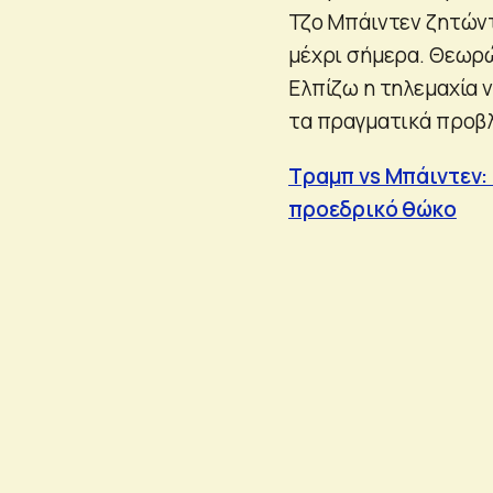
Τζο Μπάιντεν ζητώντ
μέχρι σήμερα. Θεωρώ
Ελπίζω η τηλεμαχία ν
τα πραγματικά προβλ
Τραμπ vs Μπάιντεν:
προεδρικό θώκο