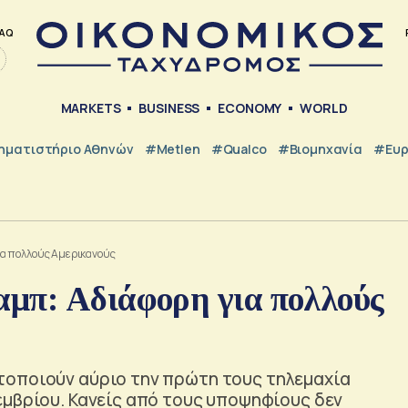
AQ
MARKETS
BUSINESS
ECONOMY
WORLD
ηματιστήριο Αθηνών
#metlen
#Qualco
#Βιομηχανία
#Ευ
α πολλούς Αμερικανούς
μπ: Αδιάφορη για πολλούς
τοποιούν αύριο την πρώτη τους τηλεμαχία
εμβρίου. Κανείς από τους υποψηφίους δεν