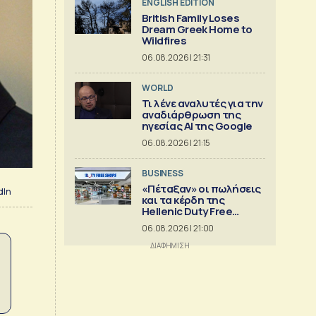
ENGLISH EDITION
British Family Loses
Dream Greek Home to
Wildfires
06.08.2026 | 21:31
WORLD
Τι λένε αναλυτές για την
αναδιάρθρωση της
ηγεσίας ΑΙ της Google
06.08.2026 | 21:15
BUSINESS
«Πέταξαν» οι πωλήσεις
dIn
και τα κέρδη της
Hellenic Duty Free
Shops
06.08.2026 | 21:00