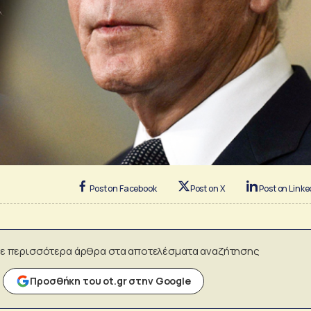
Post on Facebook
Post on X
Post on Linke
ε περισσότερα άρθρα στα αποτελέσματα αναζήτησης
Προσθήκη του ot.gr στην Google