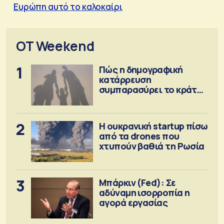
Ευρώπη αυτό το καλοκαίρι
OT Weekend
1
Πώς η δημογραφική
κατάρρευση
συμπαρασύρει το κράτος
πρόνοιας
2
Η ουκρανική startup πίσω
από τα drones που
χτυπούν βαθιά τη Ρωσία
3
Μπάρκιν (Fed): Σε
αδύναμη ισορροπία η
αγορά εργασίας