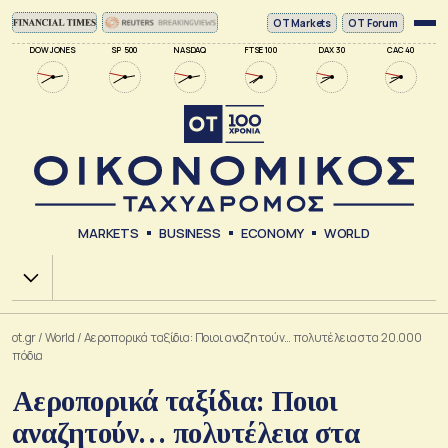
ΟΤ Markets
OT Forum
DOW JONES
SP 500
NASDAQ
FTSE 100
DAX 30
CAC 40
MARKETS
BUSINESS
ECONOMY
WORLD
Χ.Α.
ot.gr
/
World
/
Αεροπορικά ταξίδια: Ποιοι αναζητούν… πολυτέλεια στα 20.000
πόδια
Αεροπορικά ταξίδια: Ποιοι
αναζητούν… πολυτέλεια στα