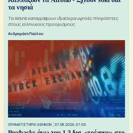
τα νησιά
Τα Airbnb καταγράφουν ιδιαίτερα υψηλές πληρότητες
στους ελληνικούς προορισμούς
Ανδρομάχη Παύλου
XΡΗΜΑΤΙΣΤΗΡΙΟ ΑΘΗΝΩΝ
07.08.2026, 07:00
Buybacks άνω του 1,3 δισ. «τρέχουν» στο