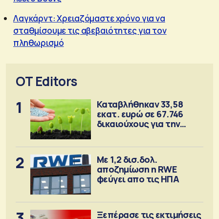
Λαγκάρντ: Χρειαζόμαστε χρόνο για να
σταθμίσουμε τις αβεβαιότητες για τον
πληθωρισμό
OT Editors
1
Καταβλήθηκαν 33,58
εκατ. ευρώ σε 67.746
δικαιούχους για την
αγορά λιπασμάτων
2
Με 1,2 δισ.δολ.
αποζημίωση η RWE
φεύγει απο τις ΗΠΑ
3
Ξεπέρασε τις εκτιμήσεις