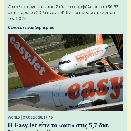
Ο κύκλος εργασιών της Στάμου σκαρφάλωσε στα 36,33
εκατ. ευρώ το 2025 έναντι 31,97 εκατ. ευρώ στη χρήση
του 2024
Κωνσταντίνος Δημητρίου
WORLD
07.08.2026, 17:45
Η EasyJet είπε το «ναι» στις 5,7 δισ.