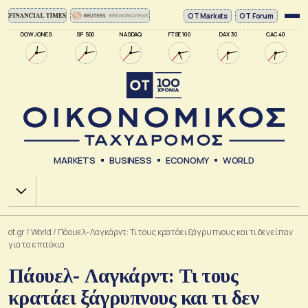
ΟΤ Markets
OT Forum
DOW JONES
SP 500
NASDAQ
FTSE 100
DAX 30
CAC 40
MARKETS
BUSINESS
ECONOMY
WORLD
Χ.Α.
ot.gr
/
World
/
Πάουελ- Λαγκάρντ: Τι τους κρατάει ξάγρυπνους και τι δεν είπαν
για τα επιτόκια
Πάουελ- Λαγκάρντ: Τι τους
κρατάει ξάγρυπνους και τι δεν