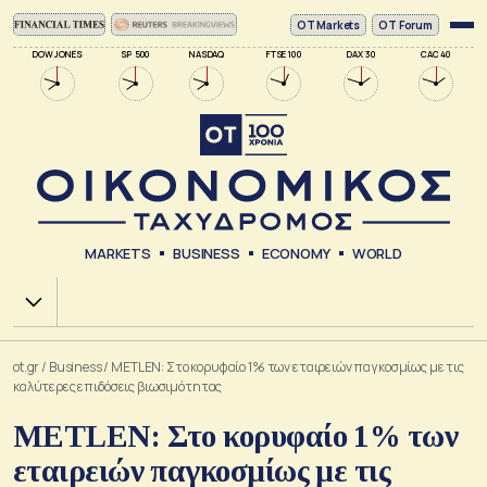
ΟΤ Markets
OT Forum
DOW JONES
SP 500
NASDAQ
FTSE 100
DAX 30
CAC 40
MARKETS
BUSINESS
ECONOMY
WORLD
Χ.Α.
ot.gr
/
Business
/
METLEN: Στο κορυφαίο 1% των εταιρειών παγκοσμίως με τις
καλύτερες επιδόσεις βιωσιμότητας
METLEN: Στο κορυφαίο 1% των
εταιρειών παγκοσμίως με τις