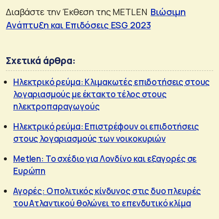
Διαβάστε την Έκθεση της METLEN
Βιώσιμη
Ανάπτυξη και Επιδόσεις ESG 2023
Σχετικά άρθρα:
Ηλεκτρικό ρεύμα: Κλιμακωτές επιδοτήσεις στους
λογαριασμούς με έκτακτο τέλος στους
ηλεκτροπαραγωγούς
Ηλεκτρικό ρεύμα: Επιστρέφουν οι επιδοτήσεις
στους λογαριασμούς των νοικοκυριών
Metlen: Το σχέδιο για Λονδίνο και εξαγορές σε
Ευρώπη
Αγορές: Ο πολιτικός κίνδυνος στις δυο πλευρές
του Ατλαντικού θολώνει το επενδυτικό κλίμα