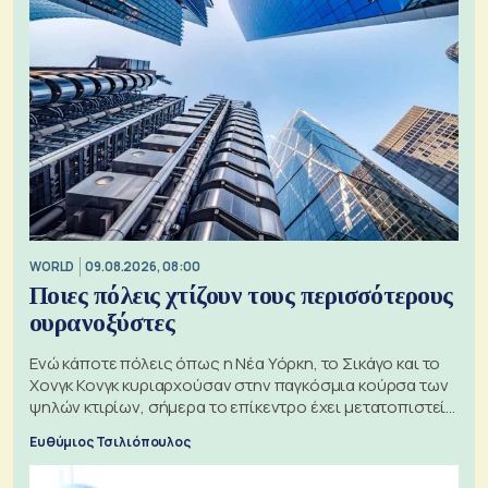
WORLD
09.08.2026, 08:00
Ποιες πόλεις χτίζουν τους περισσότερους
ουρανοξύστες
Ενώ κάποτε πόλεις όπως η Νέα Υόρκη, το Σικάγο και το
Χονγκ Κονγκ κυριαρχούσαν στην παγκόσμια κούρσα των
ψηλών κτιρίων, σήμερα το επίκεντρο έχει μετατοπιστεί
προς την Ασία
Ευθύμιος Τσιλιόπουλος