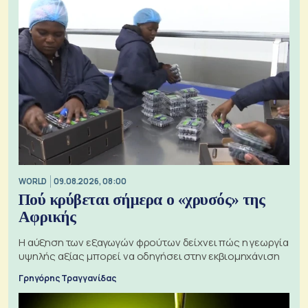
WORLD
09.08.2026, 08:00
Πού κρύβεται σήμερα ο «χρυσός» της
Αφρικής
Η αύξηση των εξαγωγών φρούτων δείχνει πώς η γεωργία
υψηλής αξίας μπορεί να οδηγήσει στην εκβιομηχάνιση
Γρηγόρης Τραγγανίδας