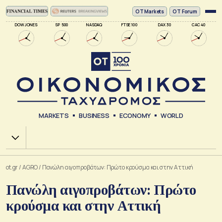
ΟΤ Markets
OT Forum
DOW JONES
SP 500
NASDAQ
FTSE 100
DAX 30
CAC 40
MARKETS
BUSINESS
ECONOMY
WORLD
Χ.Α.
ot.gr
/
AGRO
/
Πανώλη αιγοπροβάτων: Πρώτο κρούσμα και στην Αττική
Πανώλη αιγοπροβάτων: Πρώτο
κρούσμα και στην Αττική