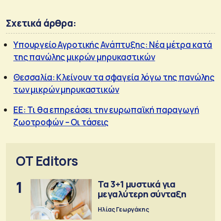
Σχετικά άρθρα:
Υπουργείο Αγροτικής Ανάπτυξης: Νέα μέτρα κατά
της πανώλης μικρών μηρυκαστικών
Θεσσαλία: Κλείνουν τα σφαγεία λόγω της πανώλης
των μικρών μηρυκαστικών
ΕΕ: Τι θα επηρεάσει την ευρωπαϊκή παραγωγή
ζωοτροφών – Οι τάσεις
OT Editors
1
Τα 3+1 μυστικά για
μεγαλύτερη σύνταξη
Ηλίας Γεωργάκης