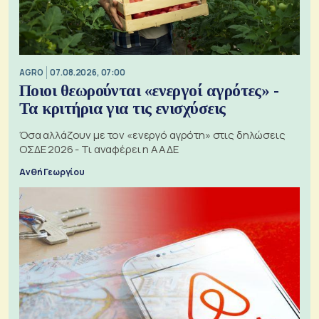
AGRO
07.08.2026, 07:00
Ποιοι θεωρούνται «ενεργοί αγρότες» -
Τα κριτήρια για τις ενισχύσεις
Όσα αλλάζουν με τον «ενεργό αγρότη» στις δηλώσεις
ΟΣΔΕ 2026 - Τι αναφέρει η ΑΑΔΕ
Ανθή Γεωργίου