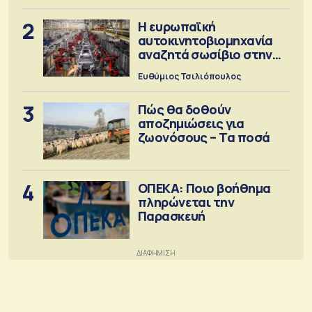
2
Η ευρωπαϊκή
αυτοκινητοβιομηχανία
αναζητά σωσίβιο στην
Κίνα
Ευθύμιος Τσιλιόπουλος
3
Πώς θα δοθούν
αποζημιώσεις για
ζωονόσους – Τα ποσά
4
ΟΠΕΚΑ: Ποιο βοήθημα
πληρώνεται την
Παρασκευή