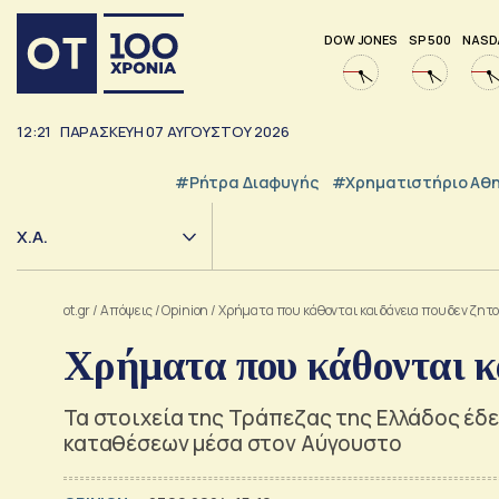
DOW JONES
SP 500
NASD
12:21
ΠΑΡΑΣΚΕΥΗ
07
ΑΥΓΟΥΣΤΟΥ
2026
#ρήτρα Διαφυγής
#Χρηματιστήριο Αθ
Χ.Α.
ot.gr
/
Απόψεις
/
Opinion
/
Χρήματα που κάθονται και δάνεια που δεν ζητ
Χρήματα που κάθονται κα
Τα στοιχεία της Τράπεζας της Ελλάδος έδει
καταθέσεων μέσα στον Αύγουστο