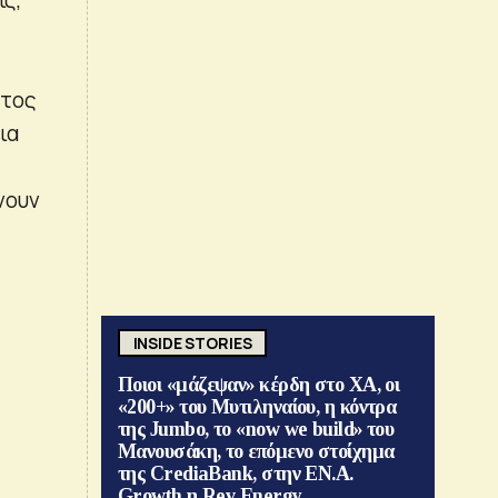
ατος
ια
νουν
INSIDE STORIES
Ποιοι «μάζεψαν» κέρδη στο ΧΑ, οι
«200+» του Μυτιληναίου, η κόντρα
της Jumbo, το «now we build» του
Μανουσάκη, το επόμενο στοίχημα
της CrediaBank, στην ΕΝ.Α.
Growth η Rev Energy