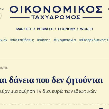
AQ
MARKETS
BUSINESS
ECONOMY
WORLD
ηνών
#Καταθέσεις
#Airbnb
#Βιομηχανία
#εισερχόμενος Τ
ούνται
ι δάνεια που δεν ζητούνται
ξαν μια αύξηση 1,4 δισ. ευρώ των ιδιωτικών