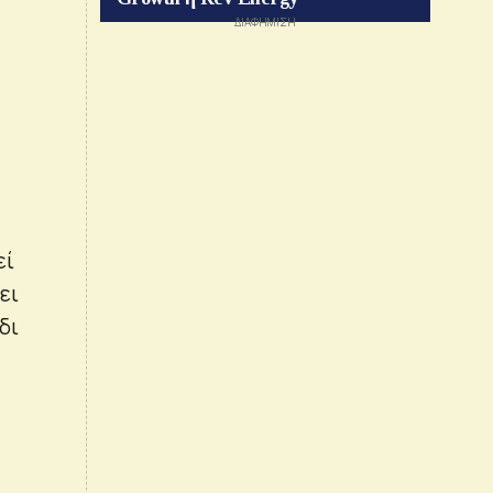
εί
ει
δι