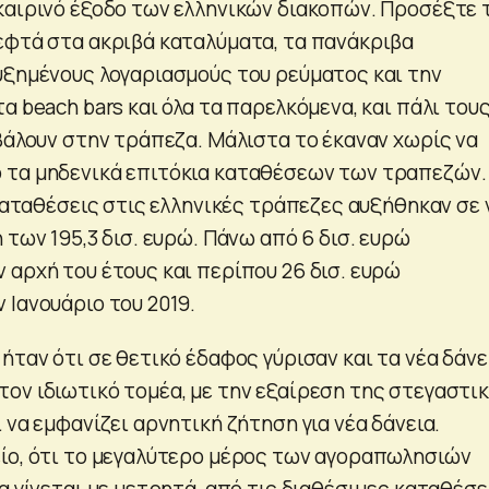
καιρινό έξοδο των ελληνικών διακοπών. Προσέξτε 
εφτά στα ακριβά καταλύματα, τα πανάκριβα
υξημένους λογαριασμούς του ρεύματος και την
α beach bars και όλα τα παρελκόμενα, και πάλι του
 βάλουν στην τράπεζα. Μάλιστα το έκαναν χωρίς να
 τα μηδενικά επιτόκια καταθέσεων των τραπεζών.
 καταθέσεις στις ελληνικές τράπεζες αυξήθηκαν σε 
 των 195,3 δισ. ευρώ. Πάνω από 6 δισ. ευρώ
 αρχή του έτους και περίπου 26 δισ. ευρώ
 Ιανουάριο του 2019.
ήταν ότι σε θετικό έδαφος γύρισαν και τα νέα δάνε
ον ιδιωτικό τομέα, με την εξαίρεση της στεγαστι
 να εμφανίζει αρνητική ζήτηση για νέα δάνεια.
ίο, ότι το μεγαλύτερο μέρος των αγοραπωλησιών
α γίνεται με μετρητά, από τις διαθέσιμες καταθέσε