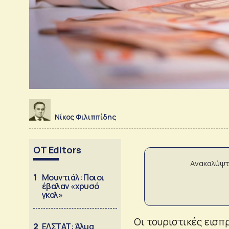
Νίκος Φιλιππίδης
OT Editors
Ανακαλύψτ
1
Μουντιάλ: Ποιοι
έβαλαν «χρυσό
γκολ»
Οι τουριστικές εισπ
2
ΕΛΣΤΑΤ: Άλμα