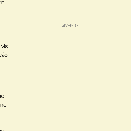
τη
ς
 Με
νέο
ια
κής
ις,