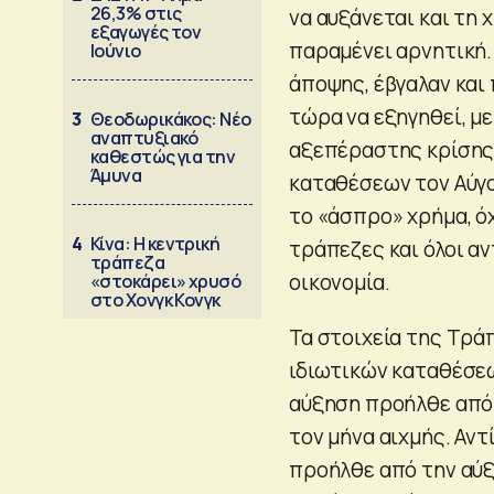
26,3% στις
να αυξάνεται και τη
εξαγωγές τον
παραμένει αρνητική.
Ιούνιο
άποψης, έβγαλαν και 
τώρα να εξηγηθεί, με
3
Θεοδωρικάκος: Νέο
αναπτυξιακό
αξεπέραστης κρίσης 
καθεστώς για την
Άμυνα
καταθέσεων τον Αύγου
το «άσπρο» χρήμα, όχ
4
Κίνα: Η κεντρική
τράπεζες και όλοι α
τράπεζα
οικονομία.
«στοκάρει» χρυσό
στο Χονγκ Κονγκ
Τα στοιχεία της Τράπ
ιδιωτικών καταθέσεω
αύξηση προήλθε από 
τον μήνα αιχμής. Αντ
προήλθε από την αύ