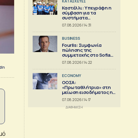
ΚΑΤΑΣΚΕΥΕΣ
Καστέλλι: Υπεγράφη η
σύμβαση για τα
συστήματα
αεροναυτιλίας
07.08.2026 | 14:31
BUSINESS
Fourlis: Συμφωνία
πώλησης της
συμμετοχής στο Sofia
South Ring MalI
07.08.2026 | 14:22
dIn
ECONOMY
ΟΟΣΑ:
«Πρωταθλήτρια» στη
μείωση εισοδήματος η
Ελλάδα
07.08.2026 | 14:17
μό