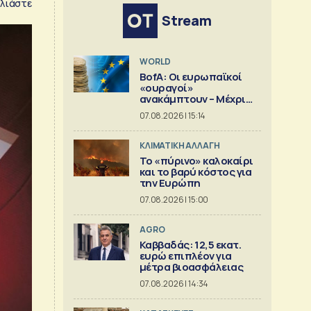
λιάστε
Stream
WORLD
BofA: Οι ευρωπαϊκοί
«ουραγοί»
ανακάμπτουν – Μέχρι
πού μπορεί να φτάσει η
07.08.2026 | 15:14
άνοδος;
ΚΛΙΜΑΤΙΚΗ ΑΛΛΑΓΗ
Το «πύρινο» καλοκαίρι
και το βαρύ κόστος για
την Ευρώπη
07.08.2026 | 15:00
AGRO
Καββαδάς: 12,5 εκατ.
ευρώ επιπλέον για
μέτρα βιοασφάλειας
07.08.2026 | 14:34