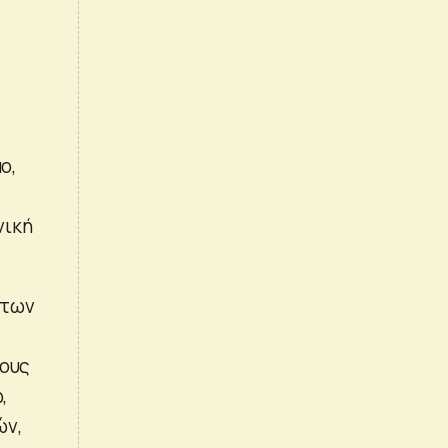
ο,
νική
 των
τους
,
ών,