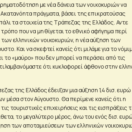
 χρηματοδότηση με νέα δάνεια των νοικοκυριών να
 Ακατανόητα πράγματα, βάσει της επικρατούσας
πάλι τα στοιχεία της Τράπεζας της Ελλάδος. Αντε
 τρόπο που να μη θίγεται το εθνικό αφήγημα περί
των ελληνικών νοικοκυριών, η νέα αύξηση των
στο. Και να σκεφτεί κανείς ότι μιλάμε για το νόμιμ
ι το «μαύρο» που δεν μπορεί να περάσει από τις
ντιλαμβανόμαστε ότι κυκλοφορεί άφθονο στην ελλη
εζας της Ελλάδος έδειξαν μια αύξηση 1,4 δισ. ευρώ
ν μέσα στον Αύγουστο. Θα περίμενε κανείς ότι η
τις τουριστικές επιχειρήσεις και τις εισπράξεις 
ίθετα, το μεγαλύτερο μέρος, άνω του ενός δισ. ευρώ
ξηση των αποταμιεύσεων των ελληνικών νοικοκυρι