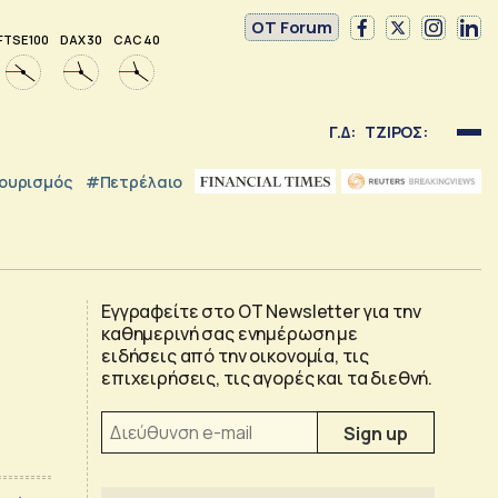
OT Forum
FTSE 100
DAX 30
CAC 40
Γ.Δ:
ΤΖΙΡΟΣ:
ουρισμός
#Πετρέλαιο
Εγγραφείτε στο OT Newsletter για την
καθημερινή σας ενημέρωση με
ειδήσεις από την οικονομία, τις
επιχειρήσεις, τις αγορές και τα διεθνή.