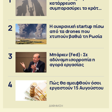
κατάρρευση
συμπαρασύρει το κράτος
πρόνοιας
2
Η ουκρανική startup πίσω
από τα drones που
χτυπούν βαθιά τη Ρωσία
3
Μπάρκιν (Fed): Σε
αδύναμη ισορροπία η
αγορά εργασίας
4
Πώς θα αμειφθούν όσοι
εργαστούν 15 Αυγούστου