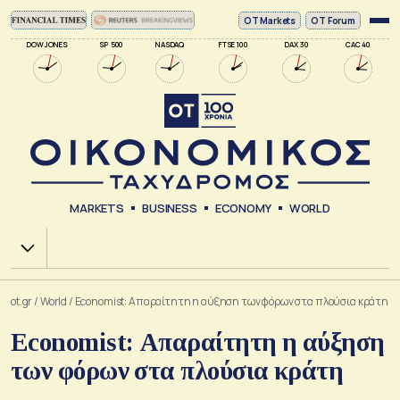
ΟΤ Markets
OT Forum
DOW JONES
SP 500
NASDAQ
FTSE 100
DAX 30
CAC 40
MARKETS
BUSINESS
ECONOMY
WORLD
Χ.Α.
ot.gr
/
World
/
Economist: Απαραίτητη η αύξηση των φόρων στα πλούσια κράτη
Economist: Απαραίτητη η αύξηση
των φόρων στα πλούσια κράτη