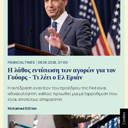
FINANCIAL TIMES
08.08.2026, 07:00
Η λάθος εντύπωση των αγορών για τον
Γούορς - Τι λέει ο Ελ Εριάν
Η αντίδραση εναντίον του προέδρου της Fed είναι
αδικαιολόγητη, καθώς προωθεί μια μεταρρύθμιση που
είναι απολύτως απαραίτητη
Mohamed El Erian
Cookies