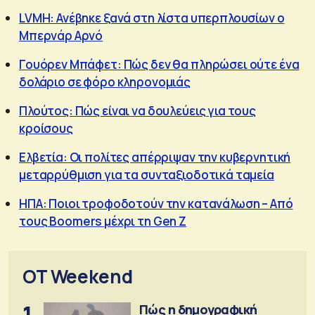
LVMH: Ανέβηκε ξανά στη λίστα υπερπλουσίων ο
Μπερνάρ Αρνό
Γουόρεν Μπάφετ: Πώς δεν θα πληρώσει ούτε ένα
δολάριο σε φόρο κληρονομιάς
Πλούτος: Πώς είναι να δουλεύεις για τους
κροίσους
Ελβετία: Οι πολίτες απέρριψαν την κυβερνητική
μεταρρύθμιση για τα συνταξιοδοτικά ταμεία
ΗΠΑ: Ποιοι τροφοδοτούν την κατανάλωση – Από
τους Boomers μέχρι τη Gen Z
OT Weekend
1
Πώς η δημογραφική