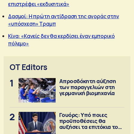
επιστρέφει «εκδικητικά»
Δασμοί: Η πρώτη αντίδραση της αγοράς στην
«υπόσχεση» Τραμπ
Κίνα: «Κανείς δεν θα κερδίσει έναν εμπορικό
πόλεμο»
OT Editors
1
Απροσδόκητη αύξηση
των παραγγελιών στη
γερμανική βιομηχανία
2
Γουόρς: Υπό ποιες
προϋποθέσεις θα
αυξήσει τα επιτόκια τον
Σεπτέμβριο