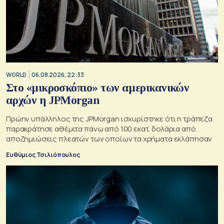
WORLD
06.08.2026, 22:33
Στο «μικροσκόπιο» των αμερικανικών
αρχών η JPMorgan
Πρώην υπάλληλος της JPMorgan ισχυρίστηκε ότι η τράπεζα
παρακράτησε αθέμιτα πάνω από 100 εκατ. δολάρια από
αποζημιώσεις πλεατών των οποίων τα χρήματα εκλάπησαν
Ευθύμιος Τσιλιόπουλος