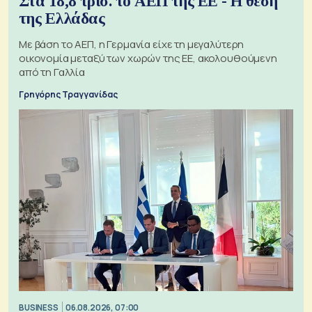
Στα 18,8 τρισ. το ΑΕΠ της ΕΕ - Η θέση
της Ελλάδας
Με βάση το ΑΕΠ, η Γερμανία είχε τη μεγαλύτερη
οικονομία μεταξύ των χωρών της ΕΕ, ακολουθούμενη
από τη Γαλλία
Γρηγόρης Τραγγανίδας
BUSINESS
06.08.2026, 07:00