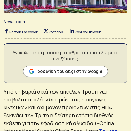
Newsroom
Post on Facebook
Post on X
Post on LinkedIn
Ανακαλύψτε περισσότερα άρθρα στα αποτελέσματα
αναζήτησης
Προσθήκη του ot.gr στην Google
Υπό τη βαριά σκιά των απειλών Τραμπ για
επιβολή επιπλέον δασμών στις εισαγωγές
κινεζικών και όχι μόνον προϊόντων στις ΗΠΑ
ξεκινάει την Τρίτη η δεύτερη ετήσια διεθνής
έκθεση για την εφοδιαστική αλυσίδα («China
International Supply Chain Expo») στη
Σαγκάη
.