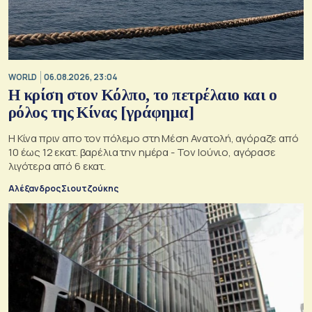
WORLD
06.08.2026, 23:04
Η κρίση στoν Κόλπο, το πετρέλαιο και ο
ρόλος της Κίνας [γράφημα]
Η Κίνα πριν απο τον πόλεμο στη Μέση Ανατολή, αγόραζε από
10 έως 12 εκατ. βαρέλια την ημέρα - Τον Ιούνιο, αγόρασε
λιγότερα από 6 εκατ.
Αλέξανδρος Σιουτζούκης