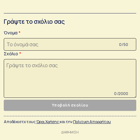
Γράψτε το σχόλιο σας
Όνομα
0 /50
Σχόλιο
0 /2000
Υποβολή σχολίου
Αποδέχεστε τους
Όροι Χρήσης
και την
Πολιτικη Απορρήτου