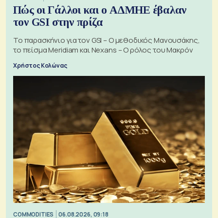
Πώς οι Γάλλοι και ο ΑΔΜΗΕ έβαλαν
τον GSI στην πρίζα
Το παρασκήνιο για τον GSI – Ο μεθοδικός Μανουσάκης,
το πείσμα Meridiam και Nexans – Ο ρόλος του Μακρόν
Χρήστος Κολώνας
COMMODITIES
06.08.2026, 09:18