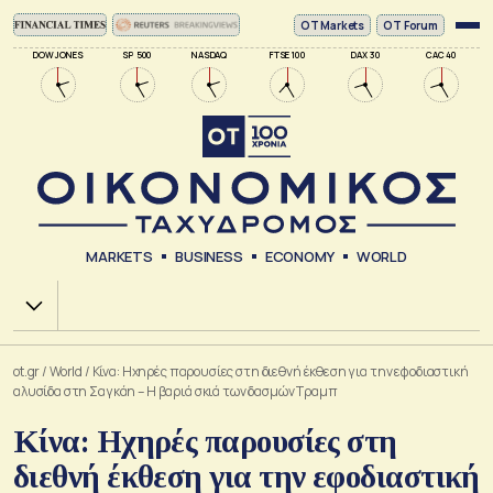
ΟΤ Markets
OT Forum
DOW JONES
SP 500
NASDAQ
FTSE 100
DAX 30
CAC 40
MARKETS
BUSINESS
ECONOMY
WORLD
Χ.Α.
ot.gr
/
World
/
Κίνα: Ηχηρές παρουσίες στη διεθνή έκθεση για την εφοδιαστική
αλυσίδα στη Σαγκάη – Η βαριά σκιά των δασμών Τραμπ
Κίνα: Ηχηρές παρουσίες στη
διεθνή έκθεση για την εφοδιαστική