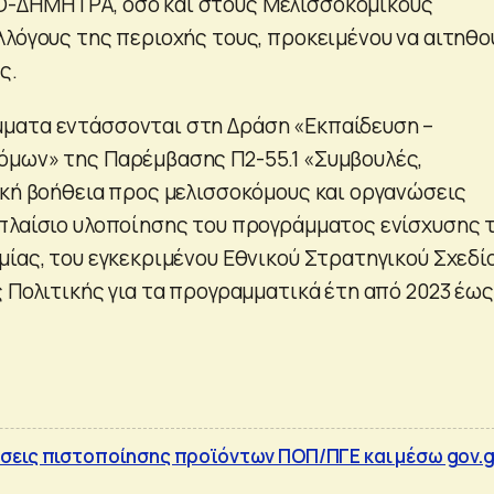
-ΔΗΜΗΤΡΑ, όσο και στους Μελισσοκομικούς
λλόγους της περιοχής τους, προκειμένου να αιτηθο
ς.
ματα εντάσσονται στη Δράση «Εκπαίδευση –
όμων» της Παρέμβασης Π2-55.1 «Συμβουλές,
ική βοήθεια προς μελισσοκόμους και οργανώσεις
πλαίσιο υλοποίησης του προγράμματος ενίσχυσης 
μίας, του εγκεκριμένου Εθνικού Στρατηγικού Σχεδί
ς Πολιτικής για τα προγραμματικά έτη από 2023 έως
σεις πιστοποίησης προϊόντων ΠΟΠ/ΠΓΕ και μέσω gov.g