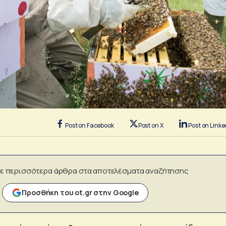
Post on Facebook
Post on X
Post on Linke
ε περισσότερα άρθρα στα αποτελέσματα αναζήτησης
Προσθήκη του ot.gr στην Google