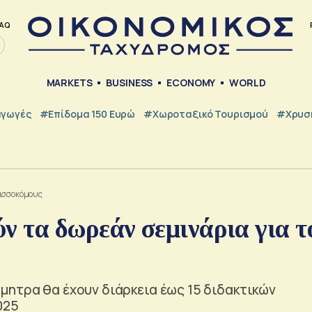
AQ
MARKETS
BUSINESS
ECONOMY
WORLD
γωγές
#Επίδομα 150 Ευρώ
#Χωροταξικό Τουρισμού
#Χρυσή
λισσοκόμους
 τα δωρεάν σεμινάρια για τ
μητρα θα έχουν διάρκεια έως 15 διδακτικών
025