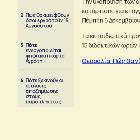
Την υλοποίηση των 
κατάρτισης για επαγ
2
Πώς θα αμειφθούν
Πέμπτη 5 Δεκεμβρίου
όσοι εργαστούν 15
Αυγούστου
Τα εκπαιδευτικά προ
15 διδακτικών ωρών κ
3
Πότε
ενεργοποιείται
ψηφιακά η κάρτα
Θεσσαλία: Πώς θα γί
Αγρότη
4
Πότε ξεκινούν οι
αιτήσεις
αποζημίωσης
στους
πυρόπληκτους