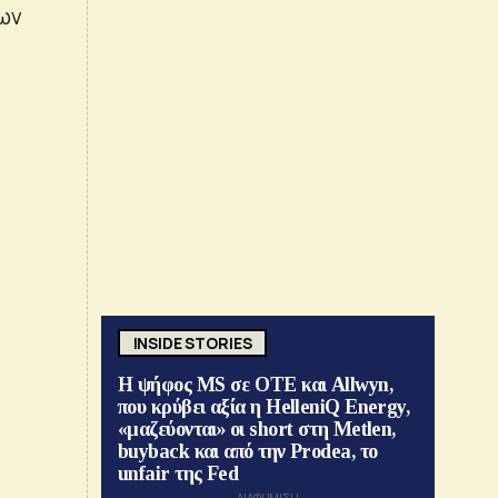
των
INSIDE STORIES
Η ψήφος MS σε ΟΤΕ και Allwyn,
που κρύβει αξία η HelleniQ Energy,
«μαζεύονται» οι short στη Metlen,
buyback και από την Prodea, το
unfair της Fed