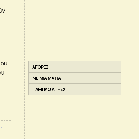
ύν
του
ΑΓΟΡΕΣ
ου
ΜΕ ΜΙΑ ΜΑΤΙΑ
ΤΑΜΠΛΟ ATHEX
r