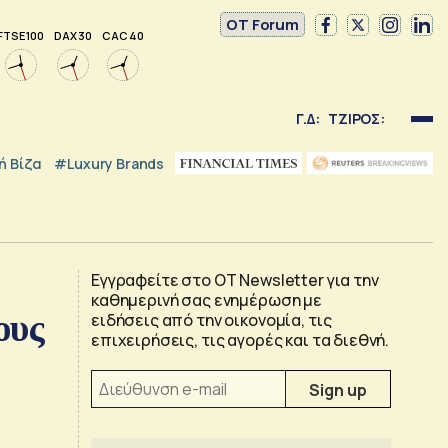
OT Forum
FTSE 100
DAX 30
CAC 40
Γ.Δ:
ΤΖΙΡΟΣ:
 Βίζα
#luxury Brands
Εγγραφείτε στο OT Newsletter για την
καθημερινή σας ενημέρωση με
ους
ειδήσεις από την οικονομία, τις
επιχειρήσεις, τις αγορές και τα διεθνή.