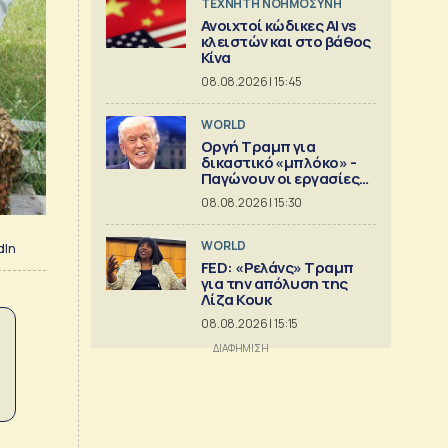
TΕΧΝΗΤΗ ΝΟΗΜΟΣΥΝΗ
Ανοιχτοί κώδικες AI vs
κλειστών και στο βάθος
Κίνα
08.08.2026 | 15:45
WORLD
Οργή Τραμπ για
δικαστικό «μπλόκο» -
Παγώνουν οι εργασίες
στη νέα αίθουσα
08.08.2026 | 15:30
δεξιώσεων
WORLD
dIn
FED: «Ρελάνς» Τραμπ
για την απόλυση της
Λίζα Κουκ
08.08.2026 | 15:15