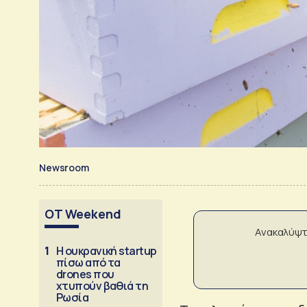
Newsroom
OT Weekend
Ανακαλύψτ
1
Η ουκρανική startup
πίσω από τα
drones που
χτυπούν βαθιά τη
Ρωσία