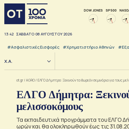
DOW JONES
SP 500
NASD
13:42
ΣΑΒΒΑΤΟ
08
ΑΥΓΟΥΣΤΟΥ
2026
#Ασφαλιστικές Εισφορές
#Χρηματιστήριο Αθηνών
#εξα
Χ.Α.
ot.gr
/
AGRO
/
ΕΛΓΟ Δήμητρα: Ξεκινούν τα δωρεάν σεμινάρια για τους με
ΕΛΓΟ Δήμητρα: Ξεκινούν
μελισσοκόμους
Τα εκπαιδευτικά προγράμματα του ΕΛΓΟ Δή
ωρών και θα ολοκληρωθούν έως τις 31.08.2