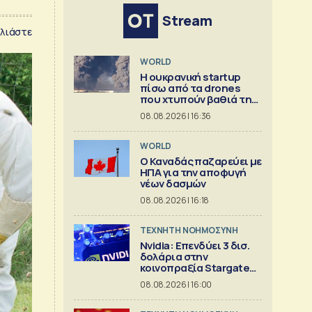
Stream
λιάστε
WORLD
Η ουκρανική startup
πίσω από τα drones
που χτυπούν βαθιά τη
Ρωσία
08.08.2026 | 16:36
WORLD
Ο Καναδάς παζαρεύει με
ΗΠΑ για την αποφυγή
νέων δασμών
08.08.2026 | 16:18
TΕΧΝΗΤΗ ΝΟΗΜΟΣΥΝΗ
Nvidia: Επενδύει 3 δισ.
δολάρια στην
κοινοπραξία Stargate
για κέντρα δεδομένων
08.08.2026 | 16:00