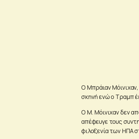
Ο Μπράιαν Μόινιχαν,
σκηνή ενώ ο Τραμπ έ
Ο Μ. Μόινιχαν δεν α
απέφευγε τους συντη
φιλοξενία των ΗΠΑ σ