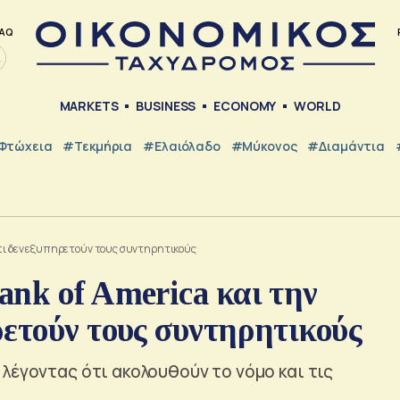
AQ
MARKETS
BUSINESS
ECONOMY
WORLD
Φτώχεια
#Τεκμήρια
#Ελαιόλαδο
#Μύκονος
#Διαμάντια
ότι δεν εξυπηρετούν τους συντηρητικούς
nk of America και την
ετούν τους συντηρητικούς
λέγοντας ότι ακολουθούν το νόμο και τις