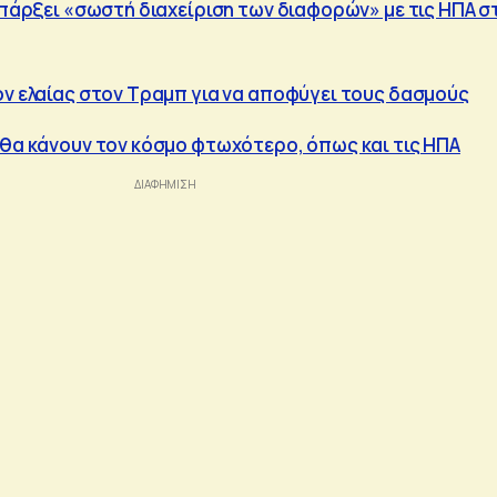
 υπάρξει «σωστή διαχείριση των διαφορών» με τις ΗΠΑ σ
ον ελαίας στον Τραμπ για να αποφύγει τους δασμούς
 θα κάνουν τον κόσμο φτωχότερο, όπως και τις ΗΠΑ