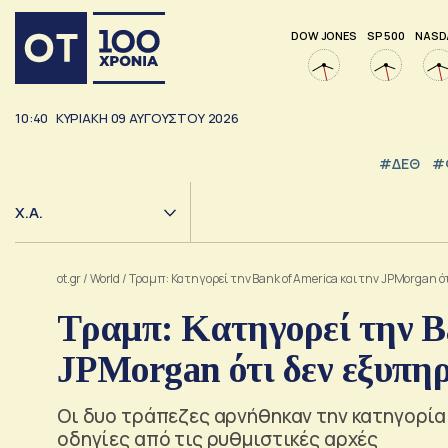
DOW JONES
SP 500
NASD
10:40
ΚΥΡΙΑΚΗ
09
ΑΥΓΟΥΣΤΟΥ
2026
#ΔΕΘ
#
Χ.Α.
ot.gr
/
World
/
Τραμπ: Kατηγορεί την Bank of America και την JPMorgan 
Τραμπ: Kατηγορεί την Ba
JPMorgan ότι δεν εξυπηρ
Οι δυο τράπεζες αρνήθηκαν την κατηγορία 
οδηγίες από τις ρυθμιστικές αρχές