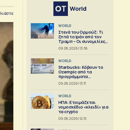
World
λιάστε
WORLD
Στενά του Ορμούζ: Τι
ζητά το Ιράν από τον
Τραμπ – Οι συνομιλίες
με το Ομάν
09.08.2026 | 13:36
WORLD
Starbucks: Κόβουν το
Ozempic από τα
προγράμματα
ασφάλισης
09.08.2026 | 13:17
WORLD
ΗΠΑ: Ετοιμάζεται
νομοσχέδιο «κλειδί» για
τα crypto
09.08.2026 | 12:51