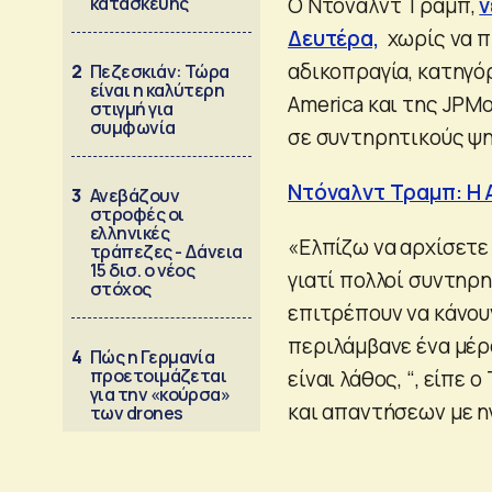
κατασκευής
Ο Ντόναλντ Τραμπ,
ν
Δευτέρα,
χωρίς να π
αδικοπραγία, κατηγό
2
Πεζεσκιάν: Τώρα
είναι η καλύτερη
America και της JPM
στιγμή για
συμφωνία
σε συντηρητικούς ψη
Ντόναλντ Τραμπ: Η Α
3
Ανεβάζουν
στροφές οι
ελληνικές
«Ελπίζω να αρχίσετε
τράπεζες - Δάνεια
15 δισ. ο νέος
γιατί πολλοί συντηρ
στόχος
επιτρέπουν να κάνου
περιλάμβανε ένα μέρο
4
Πώς η Γερμανία
προετοιμάζεται
είναι λάθος, “, είπε
για την «κούρσα»
και απαντήσεων με η
των drones