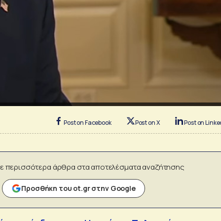
Post on Facebook
Post on X
Post on Linke
ε περισσότερα άρθρα στα αποτελέσματα αναζήτησης
Προσθήκη του ot.gr στην Google