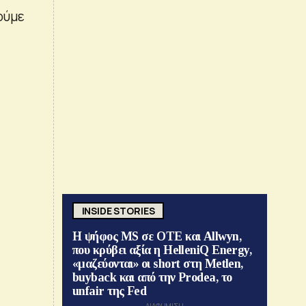
ούμε
INSIDE STORIES
Η ψήφος MS σε ΟΤΕ και Allwyn,
που κρύβει αξία η HelleniQ Energy,
«μαζεύονται» οι short στη Metlen,
buyback και από την Prodea, το
unfair της Fed