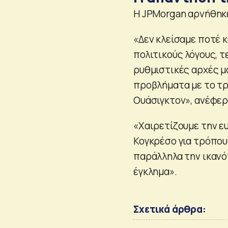
Η JPMorgan αρνήθηκε
«Δεν κλείσαμε ποτέ κ
πολιτικούς λόγους, τ
ρυθμιστικές αρχές μα
προβλήματα με το τρ
Ουάσιγκτον», ανέφερ
«Χαιρετίζουμε την ευ
Κογκρέσο για τρόπου
παράλληλα την ικανό
έγκλημα».
Σχετικά άρθρα: