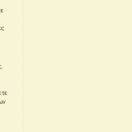
τε
ες
,
ετε
εων