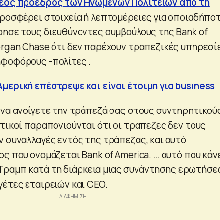
έος πρόεδρος των Ηνωμένων Πολιτειών απο τη
ροσφέρει στοιχεία ή λεπτομέρειες για οποιαδήπο
ρησε τους διευθύνοντες συμβούλους της Bank of
organ Chase ότι δεν παρέχουν τραπεζικές υπηρεσί
φοφόρους -πολίτες .
μερική επέστρεψε και είναι έτοιμη για business
 να ανοίγετε την τράπεζά σας στους συντηρητικούς
ητικοί παραπονιούνται ότι οι τράπεζες δεν τους
ν συναλλαγές εντός της τράπεζας, και αυτό
ς που ονομάζεται Bank of America. … αυτό που κάν
 ο Τραμπ κατά τη διάρκεια μιας συνάντησης ερωτήσ
γέτες εταιρειών και CEO.