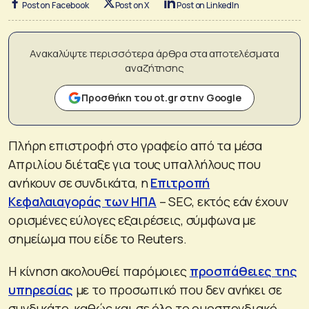
Post on Facebook
Post on X
Post on LinkedIn
Ανακαλύψτε περισσότερα άρθρα στα αποτελέσματα
αναζήτησης
Προσθήκη του ot.gr στην Google
Πλήρη επιστροφή στο γραφείο από τα μέσα
Απριλίου διέταξε για τους υπαλλήλους που
ανήκουν σε συνδικάτα, η
Επιτροπή
Κεφαλαιαγοράς των ΗΠΑ
– SEC, εκτός εάν έχουν
ορισμένες εύλογες εξαιρέσεις, σύμφωνα με
σημείωμα που είδε το Reuters.
Η κίνηση ακολουθεί παρόμοιες
προσπάθειες της
υπηρεσίας
με το προσωπικό που δεν ανήκει σε
συνδικάτο, καθώς και σε όλο το ομοσπονδιακό