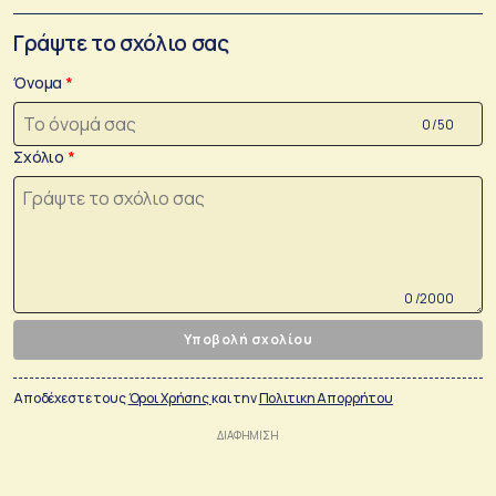
Γράψτε το σχόλιο σας
Όνομα
0 /50
Σχόλιο
0 /2000
Υποβολή σχολίου
Αποδέχεστε τους
Όροι Χρήσης
και την
Πολιτικη Απορρήτου