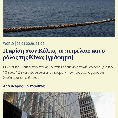
WORLD
06.08.2026, 23:04
Η κρίση στoν Κόλπο, το πετρέλαιο και ο
ρόλος της Κίνας [γράφημα]
Η Κίνα πριν απο τον πόλεμο στη Μέση Ανατολή, αγόραζε από
10 έως 12 εκατ. βαρέλια την ημέρα - Τον Ιούνιο, αγόρασε
λιγότερα από 6 εκατ.
Αλέξανδρος Σιουτζούκης