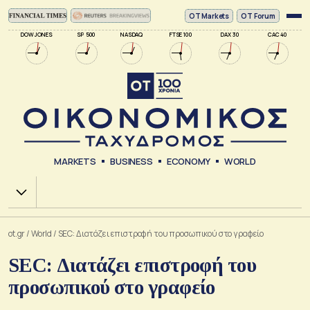
ΟΤ Markets
OT Forum
DOW JONES
SP 500
NASDAQ
FTSE 100
DAX 30
CAC 40
MARKETS
BUSINESS
ECONOMY
WORLD
Χ.Α.
ot.gr
/
World
/
SEC: Διατάζει επιστροφή του προσωπικού στο γραφείο
SEC: Διατάζει επιστροφή του
προσωπικού στο γραφείο