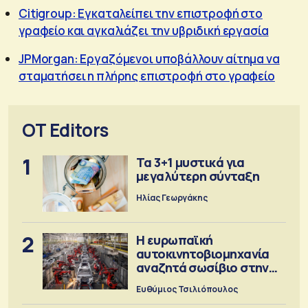
Citigroup: Εγκαταλείπει την επιστροφή στο
γραφείο και αγκαλιάζει την υβριδική εργασία
JPMorgan: Εργαζόμενοι υποβάλλουν αίτημα να
σταματήσει η πλήρης επιστροφή στο γραφείο
OT Editors
1
Τα 3+1 μυστικά για
μεγαλύτερη σύνταξη
Ηλίας Γεωργάκης
2
Η ευρωπαϊκή
αυτοκινητοβιομηχανία
αναζητά σωσίβιο στην
Κίνα
Ευθύμιος Τσιλιόπουλος