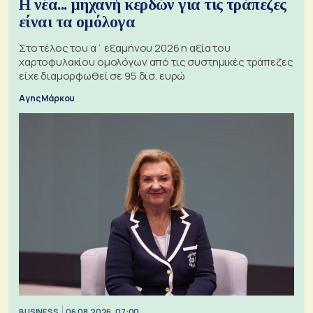
Η νέα... μηχανή κερδών για τις τράπεζες
είναι τα ομόλογα
Στο τέλος του α΄ εξαμήνου 2026 η αξία του
χαρτοφυλακίου ομολόγων από τις συστημικές τράπεζες
είχε διαμορφωθεί σε 95 δισ. ευρώ
Αγης Μάρκου
BUSINESS
06.08.2026, 07:00