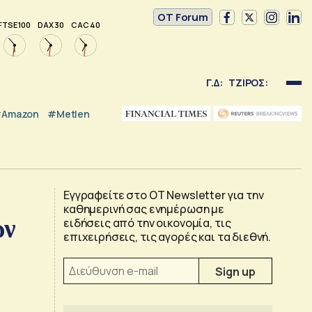
OT Forum
FTSE 100
DAX 30
CAC 40
Γ.Δ:
ΤΖΙΡΟΣ:
Amazon
#Metlen
Εγγραφείτε στο OT Newsletter για την
καθημερινή σας ενημέρωση με
ων
ειδήσεις από την οικονομία, τις
επιχειρήσεις, τις αγορές και τα διεθνή.