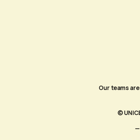
Our teams are 
© UNIC
—