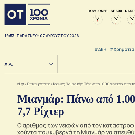
DOW JONES
SP 500
NASD
19:53
ΠΑΡΑΣΚΕΥΗ
07
ΑΥΓΟΥΣΤΟΥ
2026
#ΔΕΗ
#Χρηματισ
Χ.Α.
ot.gr
/
Επικαιρότητα
/
Κόσμος
/
Μιανμάρ: Πάνω από 1.000 οι νεκροί από το
Μιανμάρ: Πάνω από 1.000
7,7 Ρίχτερ
Ο αριθμός των νεκρών από τον καταστροφικ
χούντα που κυβερνά τη Μιανμάρ να απευθύν