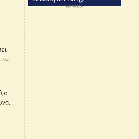
σει
ί το
, ο
ώνα.