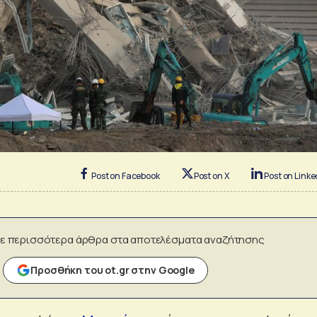
Post on Facebook
Post on X
Post on Linke
ε περισσότερα άρθρα στα αποτελέσματα αναζήτησης
Προσθήκη του ot.gr στην Google