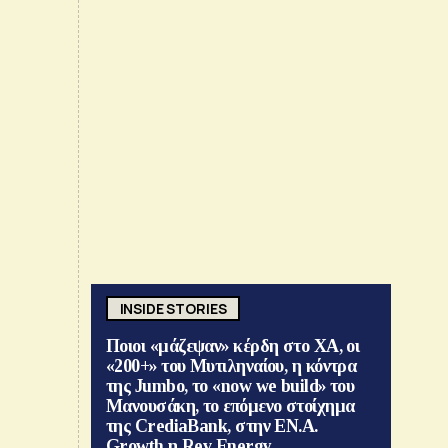
INSIDE STORIES
Ποιοι «μάζεψαν» κέρδη στο ΧΑ, οι
«200+» του Μυτιληναίου, η κόντρα
της Jumbo, το «now we build» του
Μανουσάκη, το επόμενο στοίχημα
της CrediaBank, στην ΕΝ.Α.
Growth η Rev Energy