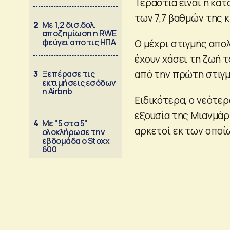
Τεράστια είναι η κα
των 7,7 βαθμών της 
2
Με 1,2 δισ.δολ.
αποζημίωση η RWE
φεύγει απο τις ΗΠΑ
Ο μέχρι στιγμής απο
έχουν χάσει τη ζωή 
από την πρώτη στιγμ
3
Ξεπέρασε τις
εκτιμήσεις εσόδων
η Airbnb
Ειδικότερα, ο νεότε
εξουσία της Μιανμάρ 
4
Με "5 στα 5"
αρκετοί εκ των οποί
ολοκλήρωσε την
εβδομάδα ο Stoxx
600