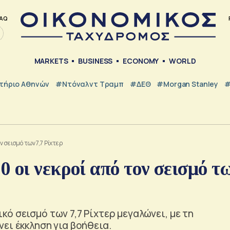
AQ
MARKETS
BUSINESS
ECONOMY
WORLD
τήριο Αθηνών
#Ντόναλντ Τραμπ
#ΔΕΘ
#Morgan Stanley
#
ν σεισμό των 7,7 Ρίχτερ
 οι νεκροί από τον σεισμό τ
ό σεισμό των 7,7 Ρίχτερ μεγαλώνει, με τη
ει έκκληση για βοήθεια.