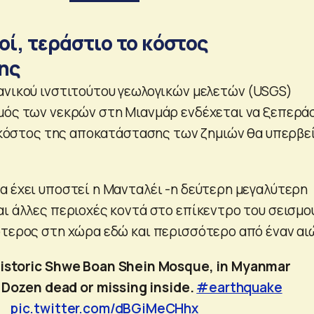
οί, τεράστιο το κόστος
ης
ανικού ινστιτούτου γεωλογικών μελετών (USGS)
μός των νεκρών στη Μιανμάρ ενδέχεται να ξεπερά
το κόστος της αποκατάστασης των ζημιών θα υπερβε
α έχει υποστεί η Μανταλέι -η δεύτερη μεγαλύτερη
ι άλλες περιοχές κοντά στο επίκεντρο του σεισμού
ότερος στη χώρα εδώ και περισσότερο από έναν αι
historic Shwe Boan Shein Mosque, in Myanmar
 Dozen dead or missing inside.
#earthquake
pic.twitter.com/dBGiMeCHhx