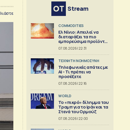
Stream
λιάστε
COMMODITIES
Ελ Νίνιο: Απειλεί να
διαταράξει τα πιο
εμπορεύσιμα προϊόντα
στον κόσμο
07.08.2026 | 22:31
TΕΧΝΗΤΗ ΝΟΗΜΟΣΥΝΗ
Τηλεφωνικές απάτες με
ΑΙ - Τι πρέπει να
προσέξετε
07.08.2026 | 22:16
WORLD
Το «πικρό» δίλημμα του
Τραμπ για το Ιράν και τα
Στενά του Ορμούζ
07.08.2026 | 22:00