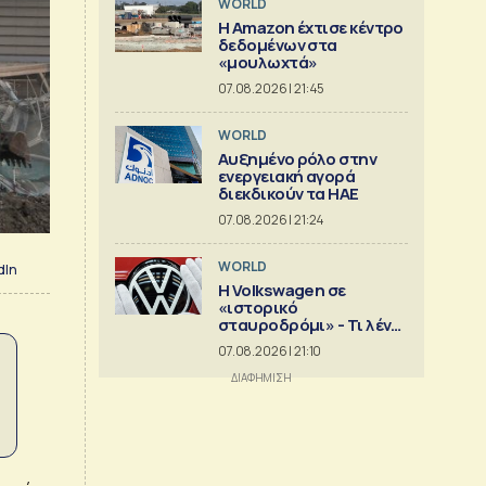
WORLD
Η Amazon έχτισε κέντρο
δεδομένων στα
«μουλωχτά»
07.08.2026 | 21:45
WORLD
Αυξημένο ρόλο στην
ενεργειακή αγορά
διεκδικούν τα ΗΑΕ
07.08.2026 | 21:24
WORLD
dIn
Η Volkswagen σε
«ιστορικό
σταυροδρόμι» - Τι λένε
οι οικογένειες που την
07.08.2026 | 21:10
ελέγχουν