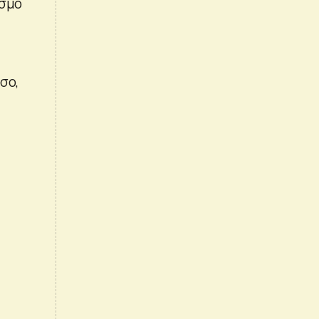
ισμό
σο,