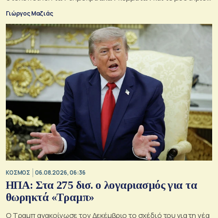
της παράδοξης στρατηγικής.
Γιώργος Μαζιάς
ΚΟΣΜΟΣ
06.08.2026, 06:36
ΗΠΑ: Στα 275 δισ. ο λογαριασμός για τα
θωρηκτά «Τραμπ»
Ο Τραμπ ανακοίνωσε τον Δεκέμβριο το σχέδιό του για τη νέα