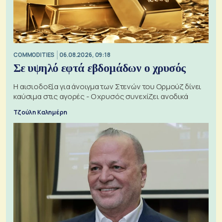
COMMODITIES
06.08.2026, 09:18
Σε υψηλό εφτά εβδομάδων ο χρυσός
Η αισιοδοξία για άνοιγμα των Στενών του Ορμούζ δίνει
καύσιμα στις αγορές - Ο χρυσός συνεχίζει ανοδικά
Τζούλη Καλημέρη