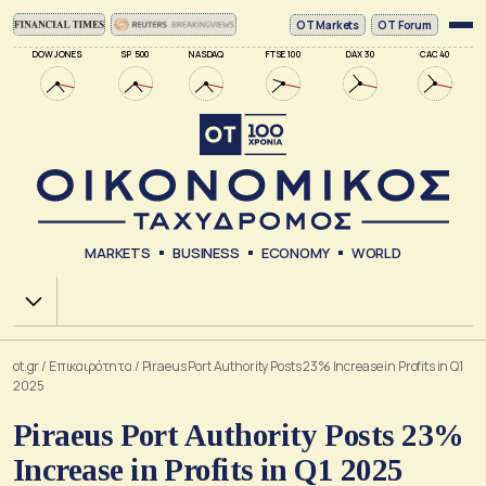
ΟΤ Markets
OT Forum
DOW JONES
SP 500
NASDAQ
FTSE 100
DAX 30
CAC 40
MARKETS
BUSINESS
ECONOMY
WORLD
Χ.Α.
ot.gr
/
Επικαιρότητα
/
Piraeus Port Authority Posts 23% Increase in Profits in Q1
2025
Piraeus Port Authority Posts 23%
Increase in Profits in Q1 2025