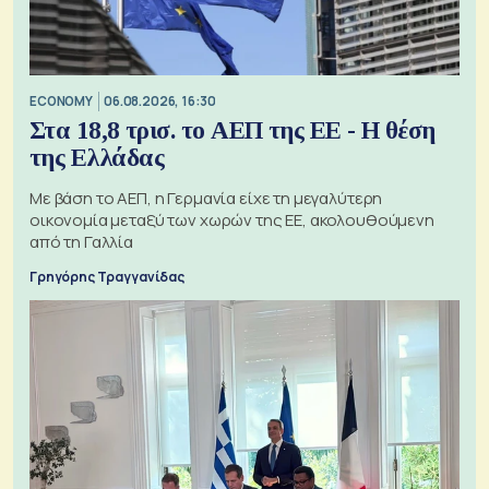
ECONOMY
06.08.2026, 16:30
Στα 18,8 τρισ. το ΑΕΠ της ΕΕ - Η θέση
της Ελλάδας
Με βάση το ΑΕΠ, η Γερμανία είχε τη μεγαλύτερη
οικονομία μεταξύ των χωρών της ΕΕ, ακολουθούμενη
από τη Γαλλία
Γρηγόρης Τραγγανίδας