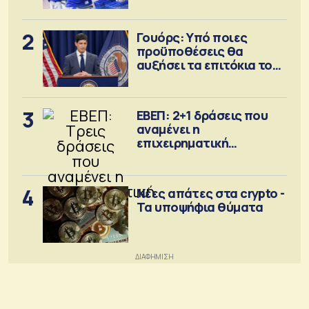
2
Γουόρς: Υπό ποιες
προϋποθέσεις θα
αυξήσει τα επιτόκια τον
Σεπτέμβριο
3
ΕΒΕΠ: 2+1 δράσεις που
αναμένει η
επιχειρηματική
κοινότητα
4
Νέες απάτες στα crypto -
Τα υποψήφια θύματα