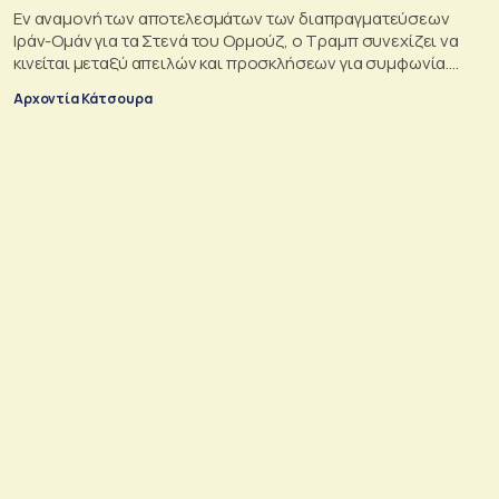
Εν αναμονή των αποτελεσμάτων των διαπραγματεύσεων
Ιράν-Ομάν για τα Στενά του Ορμούζ, ο Τραμπ συνεχίζει να
κινείται μεταξύ απειλών και προσκλήσεων για συμφωνία.
Αλλά αυτό που θέλει είναι μακριά από αυτά που συζητούν
Αρχοντία Κάτσουρα
Μουσκάτ και Τεχεράνη.