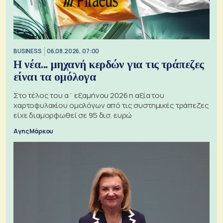
BUSINESS
06.08.2026, 07:00
Η νέα... μηχανή κερδών για τις τράπεζες
είναι τα ομόλογα
Στο τέλος του α΄ εξαμήνου 2026 η αξία του
χαρτοφυλακίου ομολόγων από τις συστημικές τράπεζες
είχε διαμορφωθεί σε 95 δισ. ευρώ
Αγης Μάρκου