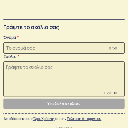
Γράψτε το σχόλιο σας
Όνομα
0 /50
Σχόλιο
0 /2000
Υποβολή σχολίου
Αποδέχεστε τους
Όροι Χρήσης
και την
Πολιτικη Απορρήτου