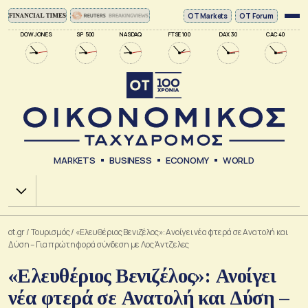
ΟΤ Markets
OT Forum
DOW JONES
SP 500
NASDAQ
FTSE 100
DAX 30
CAC 40
MARKETS
BUSINESS
ECONOMY
WORLD
Χ.Α.
ot.gr
/
Τουρισμός
/
«Ελευθέριος Βενιζέλος»: Ανοίγει νέα φτερά σε Ανατολή και
Δύση – Για πρώτη φορά σύνδεση με Λος Άντζελες
«Ελευθέριος Βενιζέλος»: Ανοίγει
νέα φτερά σε Ανατολή και Δύση –