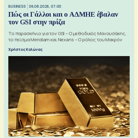
BUSINESS
06.08.2026, 07:00
Πώς οι Γάλλοι και ο ΑΔΜΗΕ έβαλαν
τον GSI στην πρίζα
Το παρασκήνιο για τον GSI – Ο μεθοδικός Μανουσάκης,
το πείσμα Meridiam και Nexans – Ο ρόλος του Μακρόν
Χρήστος Κολώνας