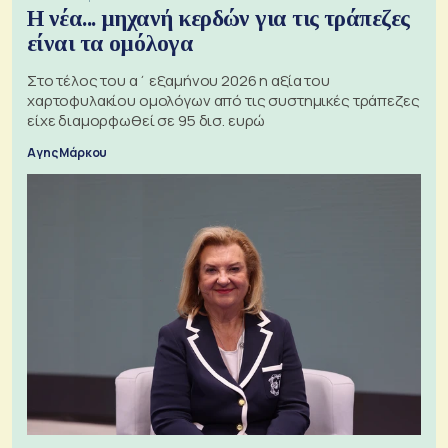
Η νέα... μηχανή κερδών για τις τράπεζες
είναι τα ομόλογα
Στο τέλος του α΄ εξαμήνου 2026 η αξία του
χαρτοφυλακίου ομολόγων από τις συστημικές τράπεζες
είχε διαμορφωθεί σε 95 δισ. ευρώ
Αγης Μάρκου