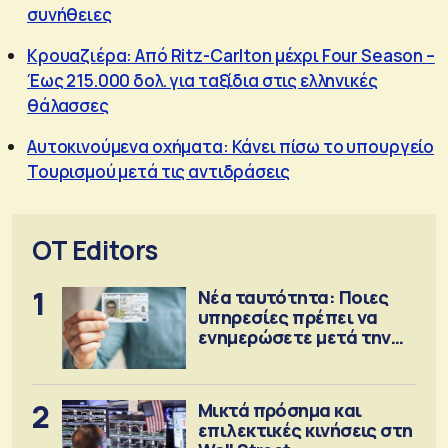
συνήθειες
Κρουαζιέρα: Από Ritz-Carlton μέχρι Four Season –
Έως 215.000 δολ. για ταξίδια στις ελληνικές
θάλασσες
Αυτοκινούμενα οχήματα: Κάνει πίσω το υπουργείο
Τουρισμού μετά τις αντιδράσεις
OT Editors
1
Νέα ταυτότητα: Ποιες
υπηρεσίες πρέπει να
ενημερώσετε μετά την
έκδοση
2
Μικτά πρόσημα και
επιλεκτικές κινήσεις στη