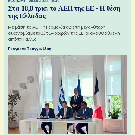
ECONOMY
06.08.2026, 16:30
Στα 18,8 τρισ. το ΑΕΠ της ΕΕ - Η θέση
της Ελλάδας
Με βάση το ΑΕΠ, η Γερμανία είχε τη μεγαλύτερη
οικονομία μεταξύ των χωρών της ΕΕ, ακολουθούμενη
από τη Γαλλία
Γρηγόρης Τραγγανίδας