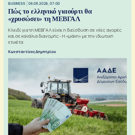
BUSINESS
06.08.2026, 07:00
Πώς το ελληνικό γιαούρτι θα
«χρυσώσει» τη ΜΕΒΓΑΛ
Κλειδί για τη ΜΕΒΓΑΛ είναι η διείσδυση σε νέες αγορές
και σε κανάλια διανομής - Η «μάχη» με την ιδιωτική
ετικέτα
Κωνσταντίνος Δημητρίου