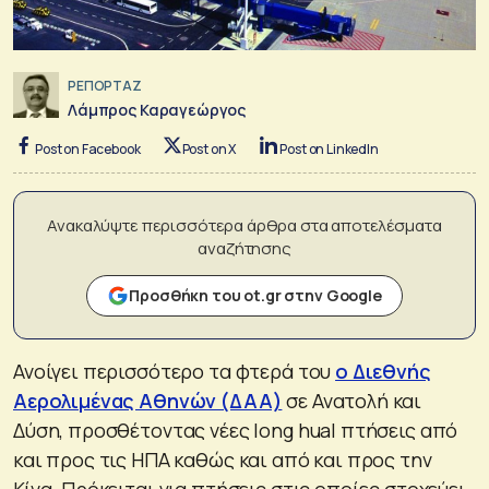
ΡΕΠΟΡΤΑΖ
Λάμπρος Καραγεώργος
Post on Facebook
Post on X
Post on LinkedIn
Ανακαλύψτε περισσότερα άρθρα στα αποτελέσματα
αναζήτησης
Προσθήκη του ot.gr στην Google
Ανοίγει περισσότερο τα φτερά του
ο Διεθνής
Αερολιμένας Αθηνών (ΔΑΑ)
σε Ανατολή και
Δύση, προσθέτοντας νέες long hual πτήσεις από
και προς τις ΗΠΑ καθώς και από και προς την
Κίνα. Πρόκειται για πτήσεις στις οποίες στοχεύει