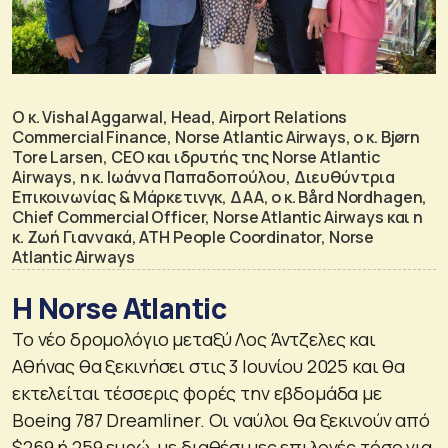
Ο κ. Vishal Aggarwal, Head, Airport Relations
Commercial Finance, Norse Atlantic Airways, ο κ. Bjørn
Tore Larsen, CEO και ιδρυτής της Norse Atlantic
Airways, η κ. Ιωάννα Παπαδοπούλου, Διευθύντρια
Επικοινωνίας & Μάρκετινγκ, ΔΑΑ, ο κ. Bård Nordhagen,
Chief Commercial Officer, Norse Atlantic Airways και η
κ. Ζωή Γιαννακά, ATH People Coordinator, Norse
Atlantic Airways
Η Norse Atlantic
To νέο δρομολόγιο μεταξύ Λος Άντζελες και
Αθήνας θα ξεκινήσει στις 3 Ιουνίου 2025 και θα
εκτελείται τέσσερις φορές την εβδομάδα με
Boeing 787 Dreamliner. Οι ναύλοι θα ξεκινούν από
$269 ή 259 ευρώ, με διαθέσιμες επιλογές τόσο για