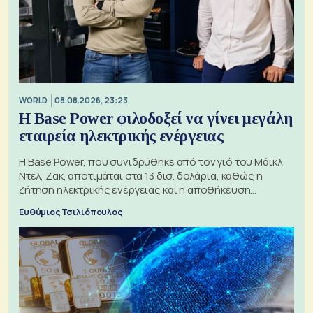
WORLD
08.08.2026, 23:23
Η Base Power φιλοδοξεί να γίνει μεγάλη
εταιρεία ηλεκτρικής ενέργειας
Η Base Power, που συνιδρύθηκε από τον γιό του Μάικλ
Ντελ, Ζακ, αποτιμάται στα 13 δισ. δολάρια, καθώς η
ζήτηση ηλεκτρικής ενέργειας και η αποθήκευση
μπαταριών αυξάνονται
Ευθύμιος Τσιλιόπουλος