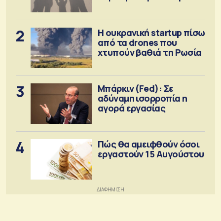
πρόνοιας
2
Η ουκρανική startup πίσω
από τα drones που
χτυπούν βαθιά τη Ρωσία
3
Μπάρκιν (Fed): Σε
αδύναμη ισορροπία η
αγορά εργασίας
4
Πώς θα αμειφθούν όσοι
εργαστούν 15 Αυγούστου