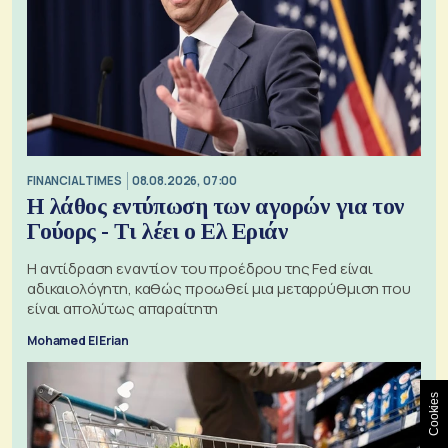
FINANCIAL TIMES
08.08.2026, 07:00
Η λάθος εντύπωση των αγορών για τον
Γούορς - Τι λέει ο Ελ Εριάν
Η αντίδραση εναντίον του προέδρου της Fed είναι
αδικαιολόγητη, καθώς προωθεί μια μεταρρύθμιση που
είναι απολύτως απαραίτητη
Mohamed El Erian
Cookies