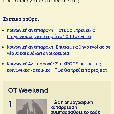
Πρωθυπουργού, Δημήτρης Πολίτης.
Σχετικά άρθρα:
Κοινωνική αντιπαροχή: Πότε θα «τρέξει» ο
διαγωνισμός για τα πρώτα 1.000 ακίνητα
Κοινωνική αντιπαροχή: Σπίτια με φθηνό ενοίκιο σε
νέους και ευάλωτα νοικοκυριά
Κοινωνική Αντιπαροχή: Στη ΧΡΩΠΕΙ οι πρώτες
κοινωνικές κατοικίες – Πώς θα τρέξει το project
OT Weekend
1
Πώς η δημογραφική
κατάρρευση
συμπαρασύρει το κράτος