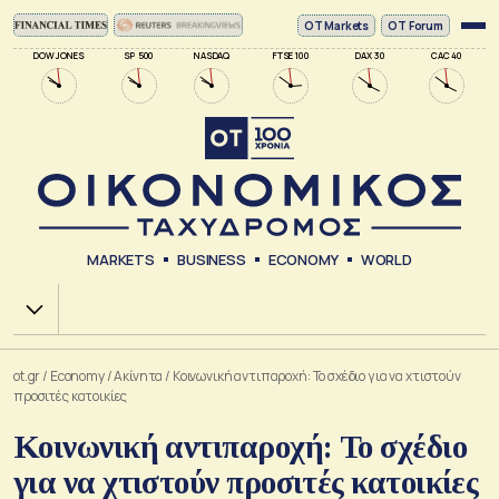
ΟΤ Markets
OT Forum
DOW JONES
SP 500
NASDAQ
FTSE 100
DAX 30
CAC 40
MARKETS
BUSINESS
ECONOMY
WORLD
Χ.Α.
ot.gr
/
Economy
/
Ακίνητα
/
Κοινωνική αντιπαροχή: Το σχέδιο για να χτιστούν
προσιτές κατοικίες
Κοινωνική αντιπαροχή: Το σχέδιο
για να χτιστούν προσιτές κατοικίες