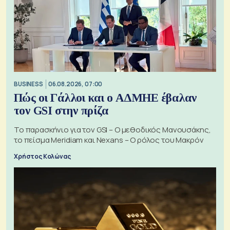
BUSINESS
06.08.2026, 07:00
Πώς οι Γάλλοι και ο ΑΔΜΗΕ έβαλαν
τον GSI στην πρίζα
Το παρασκήνιο για τον GSI – Ο μεθοδικός Μανουσάκης,
το πείσμα Meridiam και Nexans – Ο ρόλος του Μακρόν
Χρήστος Κολώνας