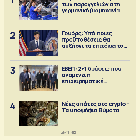
των παραγγελιών στη
γερμανική βιομηχανία
2
Γουόρς: Υπό ποιες
προϋποθέσεις θα
αυξήσει τα επιτόκια τον
Σεπτέμβριο
3
ΕΒΕΠ: 2+1 δράσεις που
αναμένει η
επιχειρηματική
κοινότητα
4
Νέες απάτες στα crypto -
Τα υποψήφια θύματα