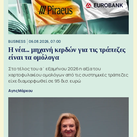
BUSINESS
06.08.2026, 07:00
Η νέα... μηχανή κερδών για τις τράπεζες
είναι τα ομόλογα
Στο τέλος του α΄ εξαμήνου 2026 η αξία του
χαρτοφυλακίου ομολόγων από τις συστημικές τράπεζες
είχε διαμορφωθεί σε 95 δισ. ευρώ
Αγης Μάρκου