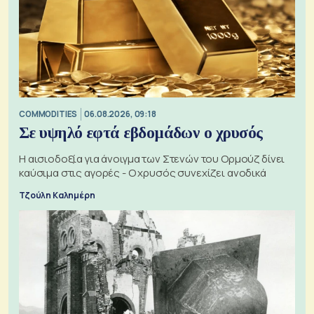
COMMODITIES
06.08.2026, 09:18
Σε υψηλό εφτά εβδομάδων ο χρυσός
Η αισιοδοξία για άνοιγμα των Στενών του Ορμούζ δίνει
καύσιμα στις αγορές - Ο χρυσός συνεχίζει ανοδικά
Τζούλη Καλημέρη