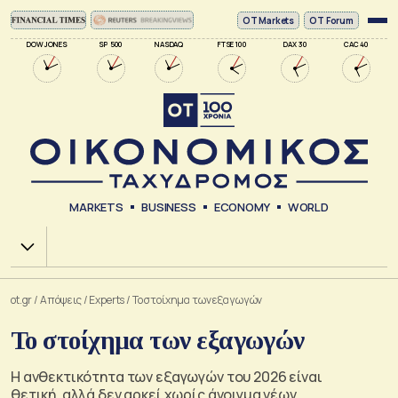
ΟΤ Markets
OT Forum
DOW JONES
SP 500
NASDAQ
FTSE 100
DAX 30
CAC 40
MARKETS
BUSINESS
ECONOMY
WORLD
Χ.Α.
ot.gr
/
Απόψεις
/
Experts
/
Το στοίχημα των εξαγωγών
Το στοίχημα των εξαγωγών
Η ανθεκτικότητα των εξαγωγών του 2026 είναι
θετική, αλλά δεν αρκεί χωρίς άνοιγμα νέων