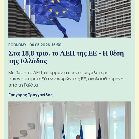
ECONOMY
06.08.2026, 16:30
Στα 18,8 τρισ. το ΑΕΠ της ΕΕ - Η θέση
της Ελλάδας
Με βάση το ΑΕΠ, η Γερμανία είχε τη μεγαλύτερη
οικονομία μεταξύ των χωρών της ΕΕ, ακολουθούμενη
από τη Γαλλία
Γρηγόρης Τραγγανίδας