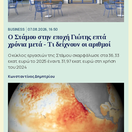
BUSINESS
07.08.2026, 16:50
Ο Στάμου στην εποχή Γιώτης επτά
χρόνια μετά - Τι δείχνουν οι αριθμοί
Ο κύκλος εργασιών της Στάμου σκαρφάλωσε στα 36,33
εκατ. ευρώ το 2025 έναντι 31,97 εκατ. ευρώ στη χρήση
του 2024
Κωνσταντίνος Δημητρίου