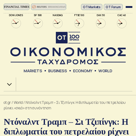
ΟΤ Markets
OT Forum
DOW JONES
SP 500
NASDAQ
FTSE 100
DAX 30
CAC 40
MARKETS
BUSINESS
ECONOMY
WORLD
Χ.Α.
ot.gr
/
World
/
Ντόναλντ Τραμπ – Σι Τζιπίνγκ: Η διπλωματία του πετρελαίου
ρίχνει «σκιά» στη συνάντηση
Ντόναλντ Τραμπ – Σι Τζιπίνγκ: Η
διπλωματία του πετρελαίου ρίχνει