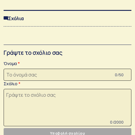
Σχόλια
Γράψτε το σχόλιο σας
Όνομα
0 /50
Σχόλιο
0 /2000
Υποβολή σχολίου