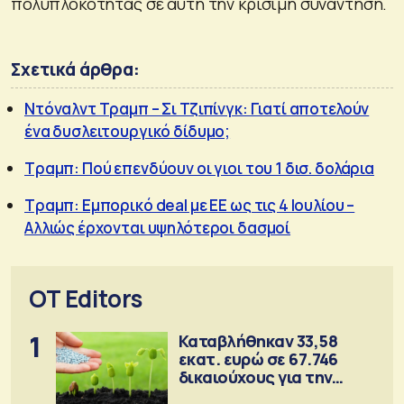
πολυπλοκότητας σε αυτή την κρίσιμη συνάντηση.
Σχετικά άρθρα:
Ντόναλντ Τραμπ – Σι Τζιπίνγκ: Γιατί αποτελούν
ένα δυσλειτουργικό δίδυμο;
Τραμπ: Πού επενδύουν οι γιοι του 1 δισ. δολάρια
Τραμπ: Εμπορικό deal με ΕΕ ως τις 4 Ιουλίου –
Αλλιώς έρχονται υψηλότεροι δασμοί
OT Editors
1
Καταβλήθηκαν 33,58
εκατ. ευρώ σε 67.746
δικαιούχους για την
αγορά λιπασμάτων