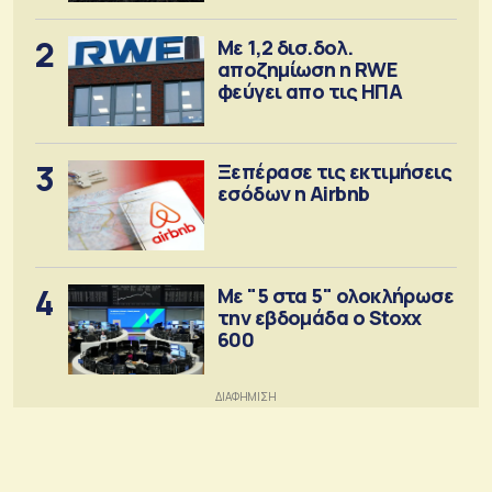
2
Με 1,2 δισ.δολ.
αποζημίωση η RWE
φεύγει απο τις ΗΠΑ
3
Ξεπέρασε τις εκτιμήσεις
εσόδων η Airbnb
4
Με "5 στα 5" ολοκλήρωσε
την εβδομάδα ο Stoxx
600