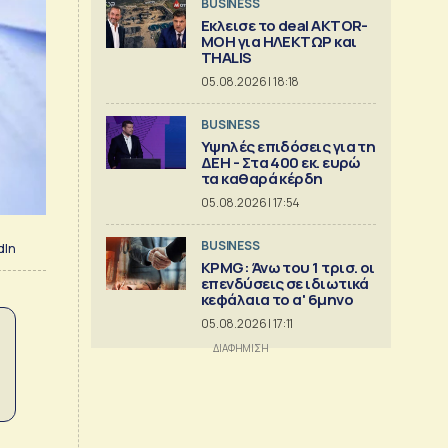
BUSINESS
Εκλεισε το deal AKTOR-
ΜΟΗ για ΗΛΕΚΤΩΡ και
THALIS
05.08.2026 | 18:18
BUSINESS
Υψηλές επιδόσεις για τη
ΔΕΗ - Στα 400 εκ. ευρώ
τα καθαρά κέρδη
05.08.2026 | 17:54
BUSINESS
dIn
KPMG: Άνω του 1 τρισ. oι
επενδύσεις σε ιδιωτικά
κεφάλαια το α' 6μηνο
05.08.2026 | 17:11