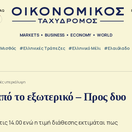
AQ
MARKETS
BUSINESS
ECONOMY
WORLD
Μισθός
#ελληνικές Τράπεζες
#Ελληνικό Μέλι
#Ελαιόλαδο
φορές υπερκάλυψη
από το εξωτερικό – Προς δυο
τις 14.00 ενώ η τιμή διάθεσης εκτιμάται πως