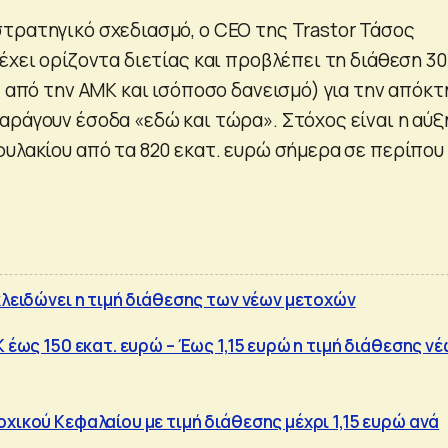
τρατηγικό σχεδιασμό, ο CEO της Trastor Τάσος
έχει ορίζοντα διετίας και προβλέπει τη διάθεση 3
. από την ΑΜΚ και ισόποσο δανεισμό) για την απόκ
αράγουν έσοδα «εδώ και τώρα». Στόχος είναι η αύ
υλακίου από τα 820 εκατ. ευρώ σήμερα σε περίπου 
κλειδώνει η τιμή διάθεσης των νέων μετοχών
Κ έως 150 εκατ. ευρώ – Έως 1,15 ευρώ η τιμή διάθεσης ν
χικού Κεφαλαίου με τιμή διάθεσης μέχρι 1,15 ευρώ ανά