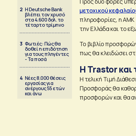
Προς δυο φορές υπερ
2
Η Deutsche Bank
μετοχικού κεφαλαίου
βλέπει τον χρυσό
πληροφορίες, η ΑΜΚ 
στα 4.600 δολ. το
τέταρτο τρίμηνο
την Ελλάδα και το ε
Το βιβλίο προσφορών 
3
Φωτιές: Πώς θα
δοθεί η επιδότηση
πως θα κλειδώσει στ
για τους πληγέντες
- Τα ποσά
Η Trastor και
4
Νέες 8.000 θέσεις
H τελική Τιμή Διάθεσ
εργασίας για
Προσφοράς θα καθορι
ανέργους 55 ετών
και άνω
προσφορών και θα αν