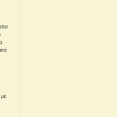
stor
ό
α
από
 με