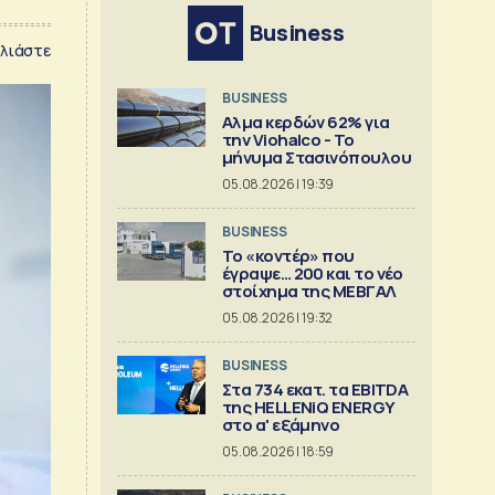
Business
λιάστε
BUSINESS
Αλμα κερδών 62% για
την Viohalco - Το
μήνυμα Στασινόπουλου
05.08.2026 | 19:39
BUSINESS
Το «κοντέρ» που
έγραψε… 200 και το νέο
στοίχημα της ΜΕΒΓΑΛ
05.08.2026 | 19:32
BUSINESS
Στα 734 εκατ. τα EBITDA
της HELLENiQ ENERGY
στο α' εξάμηνο
05.08.2026 | 18:59