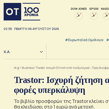
DOW JONES
SP 500
NASD
02:55
ΠΕΜΠΤΗ
06
ΑΥΓΟΥΣΤΟΥ
2026
#Ευρωπαϊκά Ομόλογα
#
Χ.Α.
ot.gr
/
Business
/
Trastor: Ισχυρή ζήτηση από το εξωτερικό – Προς δυο 
Trastor: Ισχυρή ζήτηση 
φορές υπερκάλυψη
Το βιβλίο προσφορών της Trastor κλείνει σ
θα κλειδώσει στο 1 ευρώ ανά μετοχή.