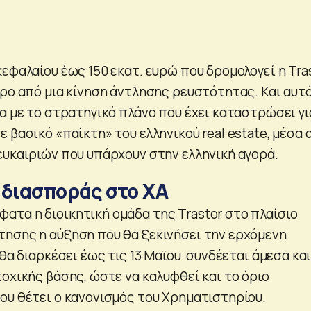
εφαλαίου έως 150 εκατ. ευρώ που δρομολογεί η Tra
ερο από μια κίνηση άντλησης ρευστότητας. Και αυτ
α με το στρατηγικό πλάνο που έχει καταστρώσει γι
 βασικό «παίκτη» του ελληνικού real estate, μέσα 
ευκαιριών που υπάρχουν στην ελληνική αγορά.
 διασποράς στο ΧΑ
τα η διοικητική ομάδα της Trastor στο πλαίσιο
ησης η αύξηση που θα ξεκινήσει την ερχόμενη
 θα διαρκέσει έως τις 13 Μαϊου συνδέεται άμεσα και
οχικής βάσης, ώστε να καλυφθεί και το όριο
ου θέτει ο κανονισμός του Χρηματιστηρίου.