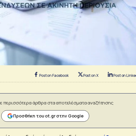
Post on Facebook
Post on X
Post on Linke
ε περισσότερα άρθρα στα αποτελέσματα αναζήτησης
Προσθήκη του ot.gr στην Google