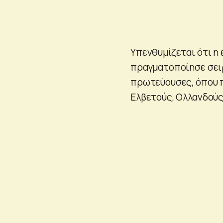
Υπενθυμίζεται ότι η 
πραγματοποίησε σει
πρωτεύουσες, όπου π
Ελβετούς, Ολλανδούς