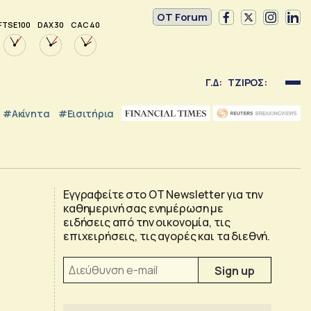
OT Forum
FTSE 100
DAX 30
CAC 40
Γ.Δ:
ΤΖΙΡΟΣ:
#Ακίνητα
#εισιτήρια
Εγγραφείτε στο OT Newsletter για την
καθημερινή σας ενημέρωση με
ειδήσεις από την οικονομία, τις
επιχειρήσεις, τις αγορές και τα διεθνή.