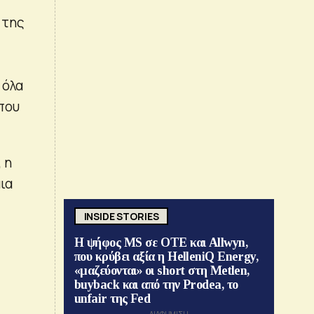
 της
 όλα
που
 η
ια
INSIDE STORIES
Η ψήφος MS σε ΟΤΕ και Allwyn,
που κρύβει αξία η HelleniQ Energy,
«μαζεύονται» οι short στη Metlen,
buyback και από την Prodea, το
unfair της Fed