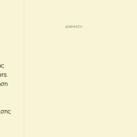
ης
rs.
ηση
ισης