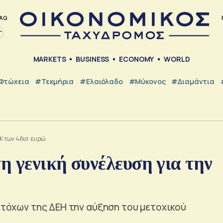
AQ
MARKETS
BUSINESS
ECONOMY
WORLD
Φτώχεια
#Τεκμήρια
#Ελαιόλαδο
#Μύκονος
#Διαμάντια
 των 4 δισ. ευρώ
η γενική συνέλευση για την
μετόχων της ΔΕΗ την αύξηση του μετοχικού