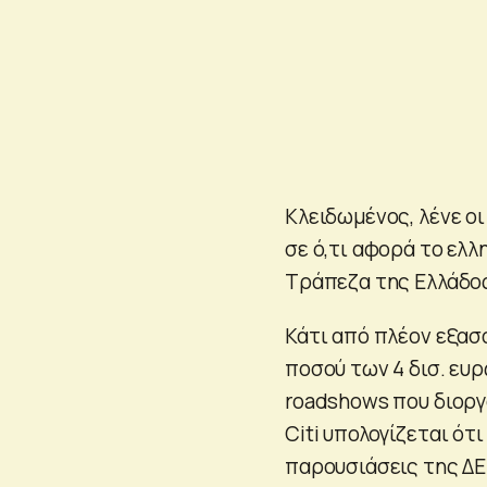
Κλειδωμένος, λένε οι
σε ό,τι αφορά το ελλ
Τράπεζα της Ελλάδο
Κάτι από πλέον εξασ
ποσού των 4 δισ. ευ
roadshows που διοργ
Citi υπολογίζεται ό
παρουσιάσεις της ΔΕΗ