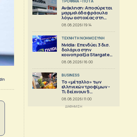
ΤΡΟΦΙΜΑ – ΠΟΤΑ
Ανάκληση: Αποσύρεται
μαρμελάδα φράουλα
λόγω αστοχίας στη
γυάλινη συσκευασία
08.08.2026 | 19:14
TΕΧΝΗΤΗ ΝΟΗΜΟΣΥΝΗ
Nvidia: Επενδύει 3 δισ.
δολάρια στην
κοινοπραξία Stargate
για κέντρα δεδομένων
08.08.2026 | 16:00
BUSINESS
dIn
Το «μέταλλο» των
ελληνικών τροφίμων -
Τι δείχνουν 5
ισολογισμοί
08.08.2026 | 11:00