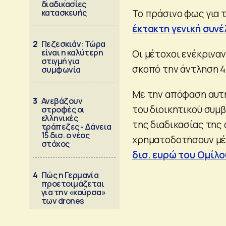
διαδικασίες
κατασκευής
Το πράσινο φως για 
έκτακτη γενική συνέ
2
Πεζεσκιάν: Τώρα
είναι η καλύτερη
Οι μέτοχοι ενέκρινα
στιγμή για
σκοπό την άντληση 4 
συμφωνία
Με την απόφαση αυτή
3
Ανεβάζουν
του διοικητικού συμβ
στροφές οι
ελληνικές
της διαδικασίας της
τράπεζες - Δάνεια
15 δισ. ο νέος
χρηματοδοτήσουν μέ
στόχος
δισ. ευρώ του Ομίλο
4
Πώς η Γερμανία
προετοιμάζεται
για την «κούρσα»
των drones