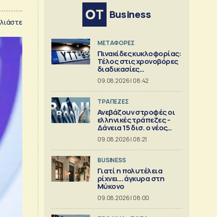
Business
λιάστε
ΜΕΤΑΦΟΡΕΣ
Πινακίδες κυκλοφορίας:
Τέλος στις χρονοβόρες
διαδικασίες
κατασκευής
09.08.2026 | 08:42
ΤΡΑΠΕΖΕΣ
Ανεβάζουν στροφές οι
ελληνικές τράπεζες -
Δάνεια 15 δισ. ο νέος
στόχος
09.08.2026 | 08:21
BUSINESS
Γιατί η πολυτέλεια
ρίχνει... άγκυρα στη
Μύκονο
09.08.2026 | 08:00