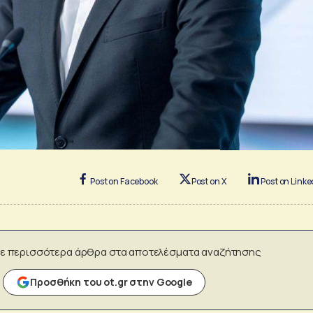
Post on Facebook
Post on X
Post on Linke
ε περισσότερα άρθρα στα αποτελέσματα αναζήτησης
Προσθήκη του ot.gr στην Google