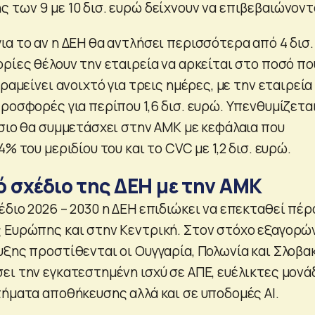
 των 9 με 10 δισ. ευρώ δείχνουν να επιβεβαιώνοντ
α το αν η ΔΕΗ θα αντλήσει περισσότερα από 4 δισ.
ρίες θέλουν την εταιρεία να αρκείται στο ποσό πο
αραμείνει ανοιχτό για τρεις ημέρες, με την εταιρεία
ροσφορές για περίπου 1,6 δισ. ευρώ. Υπενθυμίζετα
όσιο θα συμμετάσχει στην ΑΜΚ με κεφάλαια που
% του μεριδίου του και το CVC με 1,2 δισ. ευρώ.
ό σχέδιο της ΔΕΗ με την ΑΜΚ
διο 2026 – 2030 η ΔΕΗ επιδιώκει να επεκταθεί πέρ
 Ευρώπης και στην Κεντρική. Στον στόχο εξαγορώ
ξης προστίθενται οι Ουγγαρία, Πολωνία και Σλοβακ
ει την εγκατεστημένη ισχύ σε ΑΠΕ, ευέλικτες μονά
τήματα αποθήκευσης αλλά και σε υποδομές AI.