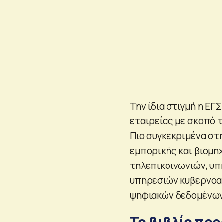
Την ίδια στιγμή η Ε
εταιρείας με σκοπό 
Πιο συγκεκριμένα στ
εμπορικής και βιομη
τηλεπικοινωνιών, υ
υπηρεσιών κυβερνοασ
ψηφιακών δεδομένων
Το βιβλίο πρ