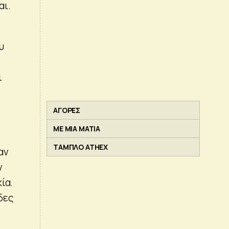
αι.
υ
ι
ΑΓΟΡΕΣ
ΜΕ ΜΙΑ ΜΑΤΙΑ
ΤΑΜΠΛΟ ATHEX
αν
ν
ία.
δες