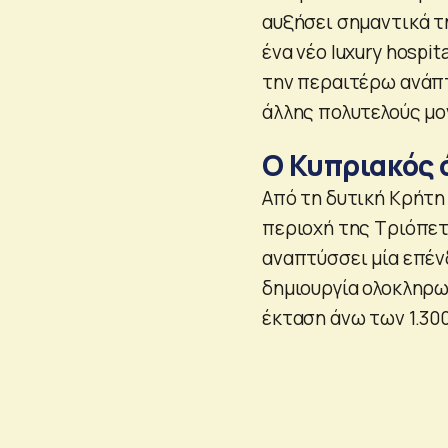
αυξήσει σημαντικά τ
ένα νέο luxury hospit
την περαιτέρω ανάπτ
άλλης πολυτελούς μο
Ο Κυπριακός 
Από τη δυτική Κρήτη
περιοχή της Τριόπετ
αναπτύσσει μία επέν
δημιουργία ολοκληρω
έκταση άνω των 1.30