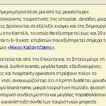
ήμερα μπροστά σε μία από τις μεγαλύτερες
ύγχρονης τουριστικής της ιστορίας. Δεκάδες μικ
ις βρίσκονται σε εξέλιξη, ενόψει και της δημιουργ
 στο Καστέλι, το οποίο θα εξυπηρετεί έως και 20 ε
ναντι 6-9 εκατ. επιβατών που εξυπηρετεί σήμερα τ
μιο
«Νίκος Καζαντζάκης»
.
κτείνεται από την Ελούντα και τη Σητεία μέχρι τη
ανιά. Διεθνή brands, μεγάλα funds, εξειδικευμένες
ς και hospitality operators στρέφουν πλέον το
 νησί, αναγνωρίζοντας ότι η Κρήτη διαθέτει μοναδ
υρό brand name, μακρά τουριστική περίοδο, φυσική
οπορική συνδεσιμότητα και μεγάλες παραθαλάσσιε
 για ανάπτυξη σύνθετων τουριστικών projects.