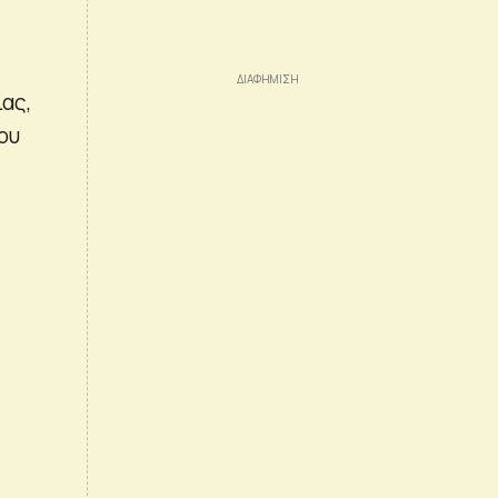
ας,
ου