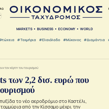
AQ
MARKETS
BUSINESS
ECONOMY
WORLD
Φτώχεια
#Τεκμήρια
#Ελαιόλαδο
#Μύκονος
#Διαμάντια
άζουν τον χάρτη του τουρισμού
s των 2,2 δισ. ευρώ που
τουρισμού
πυξίδα το νέο αεροδρόμιο στο Καστέλι,
ατομμύρια από την Κίσσαμο μέχρι την