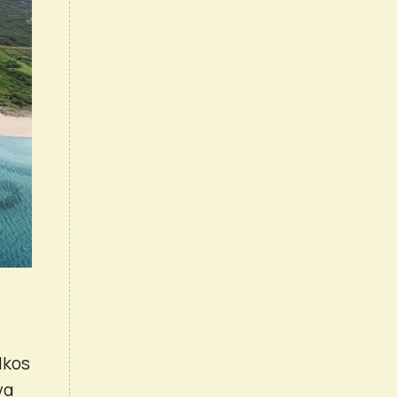
Ikos
να