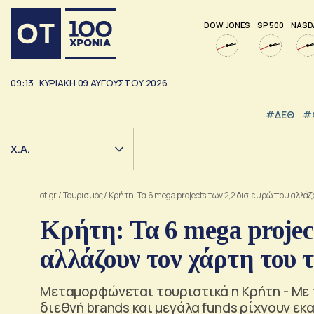
DOW JONES
SP 500
NASD
09:13
ΚΥΡΙΑΚΗ
09
ΑΥΓΟΥΣΤΟΥ
2026
#ΔΕΘ
#
Χ.Α.
ot.gr
/
Τουρισμός
/
Κρήτη: Τα 6 mega projects των 2,2 δισ. ευρώ που αλλ
Κρήτη: Τα 6 mega project
αλλάζουν τον χάρτη του 
Μεταμορφώνεται τουριστικά η Κρήτη - Με 
διεθνή brands και μεγάλα funds ρίχνουν εκ