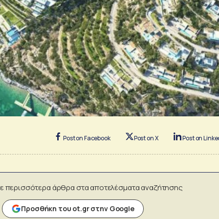
Post on Facebook
Post on X
Post on Linke
ε περισσότερα άρθρα στα αποτελέσματα αναζήτησης
Προσθήκη του ot.gr στην Google