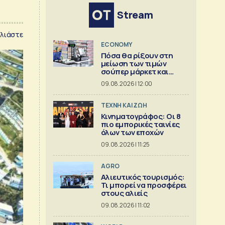
Stream
λιάστε
ECONOMY
Πόσα θα ρίξουν στη
μείωση των τιμών
σούπερ μάρκετ και
βιομηχανία
09.08.2026 | 12:00
TΕΧΝΗ ΚΑΙ ΖΩΗ
Κινηματογράφος: Οι 8
πιο εμπορικές ταινίες
όλων των εποχών
09.08.2026 | 11:25
AGRO
Αλιευτικός τουρισμός:
Τι μπορεί να προσφέρει
στους αλιείς
09.08.2026 | 11:02