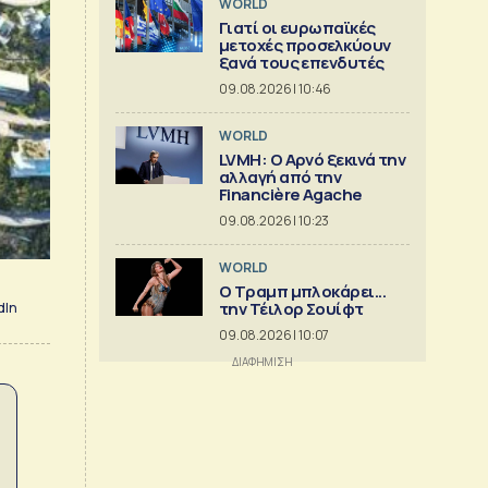
WORLD
Γιατί οι ευρωπαϊκές
μετοχές προσελκύουν
ξανά τους επενδυτές
09.08.2026 | 10:46
WORLD
LVMH: Ο Αρνό ξεκινά την
αλλαγή από την
Financière Agache
09.08.2026 | 10:23
WORLD
Ο Τραμπ μπλοκάρει...
την Τέιλορ Σουίφτ
dIn
09.08.2026 | 10:07