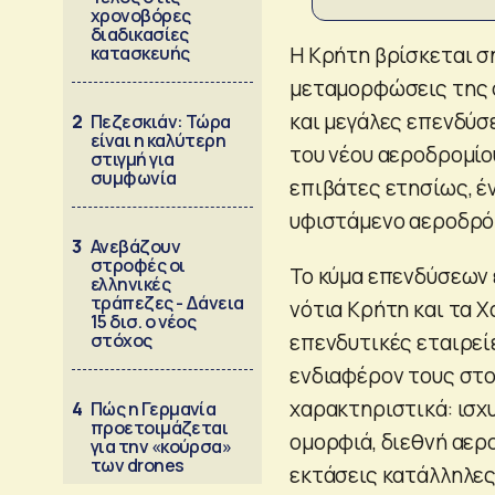
χρονοβόρες
διαδικασίες
κατασκευής
Η Κρήτη βρίσκεται σ
μεταμορφώσεις της σ
και μεγάλες επενδύσε
2
Πεζεσκιάν: Τώρα
είναι η καλύτερη
του νέου αεροδρομίου
στιγμή για
συμφωνία
επιβάτες ετησίως, έ
υφιστάμενο αεροδρό
3
Ανεβάζουν
στροφές οι
Το κύμα επενδύσεων ε
ελληνικές
τράπεζες - Δάνεια
νότια Κρήτη και τα Χ
15 δισ. ο νέος
στόχος
επενδυτικές εταιρείε
ενδιαφέρον τους στο
χαρακτηριστικά: ισχ
4
Πώς η Γερμανία
προετοιμάζεται
ομορφιά, διεθνή αερ
για την «κούρσα»
των drones
εκτάσεις κατάλληλες