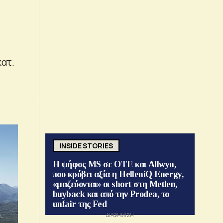
κατ.
INSIDE STORIES
Η ψήφος MS σε ΟΤΕ και Allwyn,
που κρύβει αξία η HelleniQ Energy,
«μαζεύονται» οι short στη Metlen,
buyback και από την Prodea, το
unfair της Fed