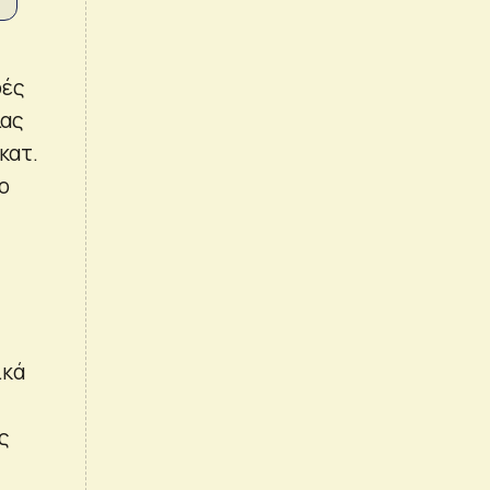
ρές
ίας
κατ.
ο
ικά
ς