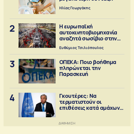
Ηλίας Γεωργάκης
2
Η ευρωπαϊκή
αυτοκινητοβιομηχανία
αναζητά σωσίβιο στην
Κίνα
Ευθύμιος Τσιλιόπουλος
3
ΟΠΕΚΑ: Ποιο βοήθημα
πληρώνεται την
Παρασκευή
4
Γκουτέρες: Να
τερματιστούν οι
επιθέσεις κατά αμάχων
σε Ουκρανία και Ρωσία