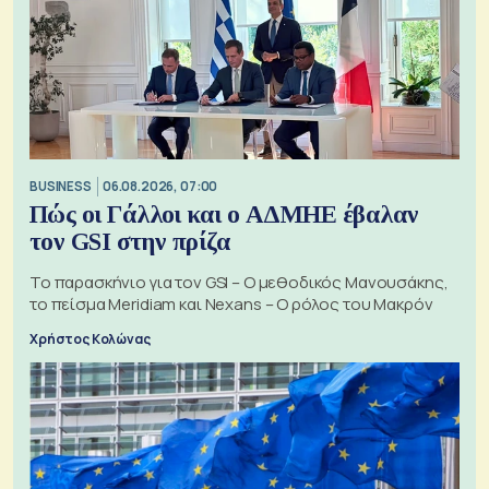
BUSINESS
06.08.2026, 07:00
Πώς οι Γάλλοι και ο ΑΔΜΗΕ έβαλαν
τον GSI στην πρίζα
Το παρασκήνιο για τον GSI – Ο μεθοδικός Μανουσάκης,
το πείσμα Meridiam και Nexans – Ο ρόλος του Μακρόν
Χρήστος Κολώνας