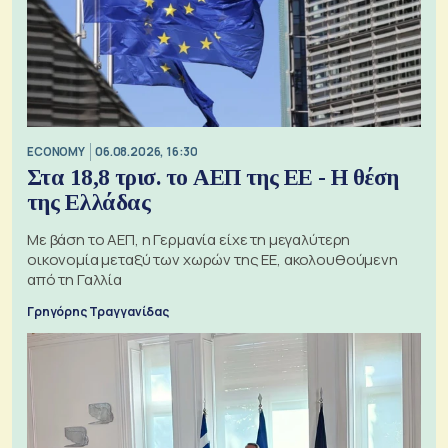
ECONOMY
06.08.2026, 16:30
Στα 18,8 τρισ. το ΑΕΠ της ΕΕ - Η θέση
της Ελλάδας
Με βάση το ΑΕΠ, η Γερμανία είχε τη μεγαλύτερη
οικονομία μεταξύ των χωρών της ΕΕ, ακολουθούμενη
από τη Γαλλία
Γρηγόρης Τραγγανίδας