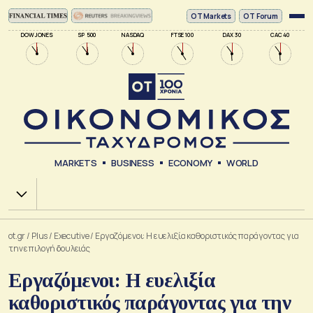
ΟΤ Markets
OT Forum
DOW JONES
SP 500
NASDAQ
FTSE 100
DAX 30
CAC 40
MARKETS
BUSINESS
ECONOMY
WORLD
Χ.Α.
ot.gr
/
Plus
/
Executive
/
Εργαζόμενοι: Η ευελιξία καθοριστικός παράγοντας για
την επιλογή δουλειάς
Εργαζόμενοι: Η ευελιξία
καθοριστικός παράγοντας για την