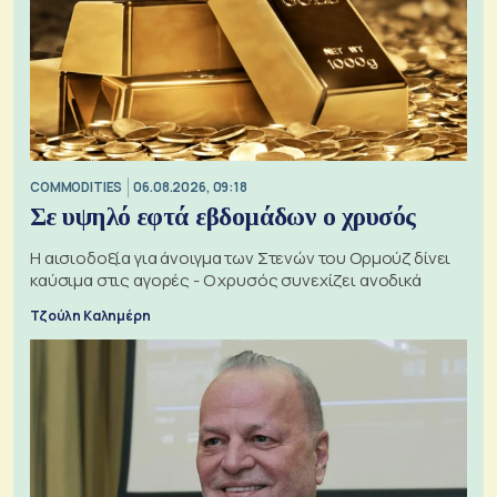
COMMODITIES
06.08.2026, 09:18
Σε υψηλό εφτά εβδομάδων ο χρυσός
Η αισιοδοξία για άνοιγμα των Στενών του Ορμούζ δίνει
καύσιμα στις αγορές - Ο χρυσός συνεχίζει ανοδικά
Τζούλη Καλημέρη