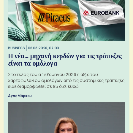
BUSINESS
06.08.2026, 07:00
Η νέα... μηχανή κερδών για τις τράπεζες
είναι τα ομόλογα
Στο τέλος του α΄ εξαμήνου 2026 η αξία του
χαρτοφυλακίου ομολόγων από τις συστημικές τράπεζες
είχε διαμορφωθεί σε 95 δισ. ευρώ
Αγης Μάρκου