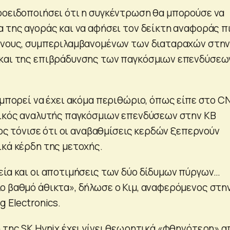
ροειδοποιήσει ότι η συγκέντρωση θα μπορούσε να
α της αγοράς και να αφήσει τον δείκτη αναφοράς π
ύνους, συμπεριλαμβανομένων των διαταραχών στη
 και της επιβράδυνσης των παγκόσμιων επενδύσεω
x μπορεί να έχει ακόμα περιθώριο, όπως είπε στο 
γικός αναλυτής παγκόσμιων επενδύσεων στην KB
διος τόνισε ότι οι αναβαθμίσεις κερδών ξεπερνούν
ικά κέρδη της μετοχής.
εία και οι αποτιμήσεις των δύο δίδυμων πύργων…
ο βαθμό άθικτα», δήλωσε ο Κιμ, αναφερόμενος στη
g Electronics.
η της SK Hynix έχει γίνει θεωρητικά «φθηνότερη» α