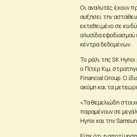
Οι αναλυτές έχουν π
αυξήσει την αστάθει
εκτεθειμένο σε κινδ
αλυσίδα εφοδιασμού
κέντρα δεδομένων.
Το ράλι της SK Hyni
ο Πίτερ Κιμ, στρατη
Financial Group. Ο ί
ακόμη και τα μετεωρ
«Τα θεμελιώδη στοιχ
παραμένουν σε μεγάλ
Hynix και την Samsun
Είπε ότι η αποτίμησ