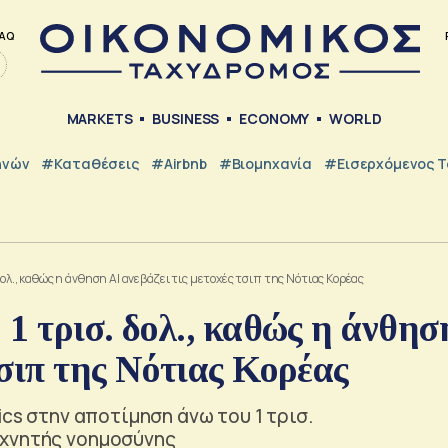
AQ
MARKETS
BUSINESS
ECONOMY
WORLD
ηνών
#Καταθέσεις
#Airbnb
#Βιομηχανία
#εισερχόμενος Τ
δολ., καθώς η άνθηση ΑΙ ανεβάζει τις μετοχές τσιπ της Νότιας Κορέας
1 τρισ. δολ., καθώς η άνθησ
τσιπ της Νότιας Κορέας
ics στην αποτίμηση άνω του 1 τρισ.
εχνητής νοημοσύνης