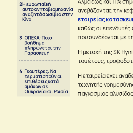
Αλμα έως και 11% σημ
2
Η ευρωπαϊκή
αυτοκινητοβιομηχανία
ανεβάζοντας την κε
αναζητά σωσίβιο στην
εταιρείας κατασκευ
Κίνα
καθώς οι επενδυτές 
που συνδέονται με τ
3
ΟΠΕΚΑ: Ποιο
βοήθημα
πληρώνεται την
Η μετοχή της SK Hyn
Παρασκευή
του έτους, τροφοδοτ
4
Γκουτέρες: Να
Η εταιρεία έχει αναδ
τερματιστούν οι
επιθέσεις κατά
τεχνητής νοημοσύν
αμάχων σε
Ουκρανία και Ρωσία
παγκόσμιας αλυσίδα