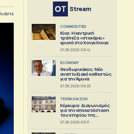
Stream
λιάστε
COMMODITIES
Κίνα: Η κεντρική
τράπεζα «στοκάρει»
χρυσό στο Χονγκ Κονγκ
07.08.2026 | 09:41
ECONOMY
Θεοδωρικάκος: Νέο
αναπτυξιακό καθεστώς
για την Άμυνα
07.08.2026 | 09:23
TΕΧΝΗ ΚΑΙ ΖΩΗ
Κέρκυρα: Διαγωνισμός
για την αποκατάσταση
του κτηρίου της
Πινακοθήκης Γιαλλινά
07.08.2026 | 09:17