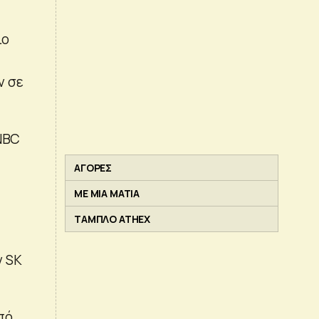
ιο
ν
ν σε
CNBC
ΑΓΟΡΕΣ
ΜΕ ΜΙΑ ΜΑΤΙΑ
ΤΑΜΠΛΟ ATHEX
ν SK
πό