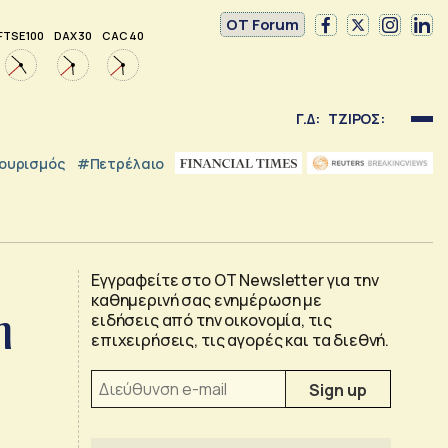
OT Forum
FTSE 100
DAX 30
CAC 40
Γ.Δ:
ΤΖΙΡΟΣ:
ουρισμός
#Πετρέλαιο
Εγγραφείτε στο OT Newsletter για την
καθημερινή σας ενημέρωση με
η
ειδήσεις από την οικονομία, τις
επιχειρήσεις, τις αγορές και τα διεθνή.