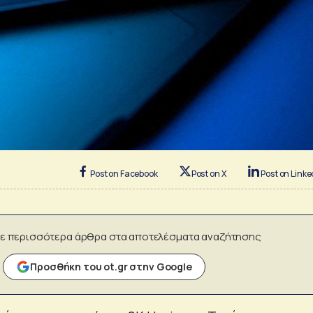
Post on Facebook
Post on X
Post on Linke
ε περισσότερα άρθρα στα αποτελέσματα αναζήτησης
Προσθήκη του ot.gr στην Google