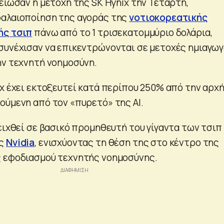
είωσαν η μετοχή της SK Hynix την Τετάρτη,
φαλαιοποίηση της αγοράς της
νοτιοκορεατικής
ής τσιπ
πάνω από το 1 τρισεκατομμύριο δολάρια,
συνέχισαν να επικεντρώνονται σε μετοχές ημιαγω
ην τεχνητή νοημοσύνη.
ix έχει εκτοξευτεί κατά περίπου 250% από την αρχ
ούμενη από τον «πυρετό» της AI.
ειχθεί σε βασικό προμηθευτή του γίγαντα των τσιπ
ης
Nvidia
, ενισχύοντας τη θέση της στο κέντρο της
ς εφοδιασμού τεχνητής νοημοσύνης.