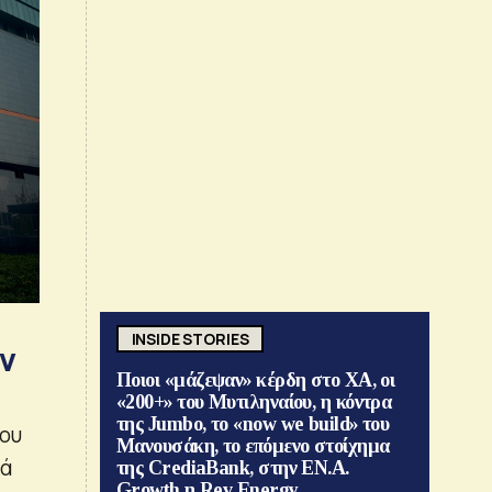
INSIDE STORIES
ον
Ποιοι «μάζεψαν» κέρδη στο ΧΑ, οι
«200+» του Μυτιληναίου, η κόντρα
της Jumbo, το «now we build» του
του
Μανουσάκη, το επόμενο στοίχημα
νά
της CrediaBank, στην ΕΝ.Α.
Growth η Rev Energy