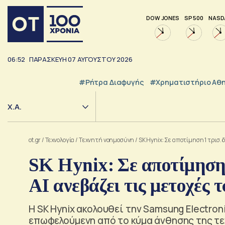
DOW JONES
SP 500
NASD
06:52
ΠΑΡΑΣΚΕΥΗ
07
ΑΥΓΟΥΣΤΟΥ
2026
#ρήτρα Διαφυγής
#Χρηματιστήριο Αθ
Χ.Α.
ot.gr
/
Τεχνολογία
/
Tεχνητή νοημοσύνη
/
SK Hynix: Σε αποτίμηση 1 τρισ. 
SK Hynix: Σε αποτίμηση 
ΑΙ ανεβάζει τις μετοχές 
Η SK Hynix ακολουθεί την Samsung Electron
επωφελούμενη από το κύμα άνθησης της τ