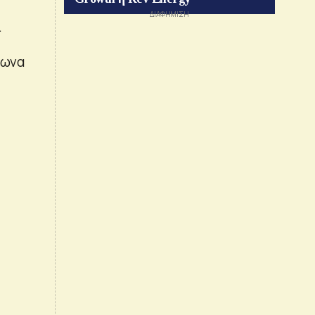
.
φωνα