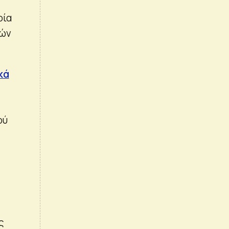
οία
γών
κά
ού
ς