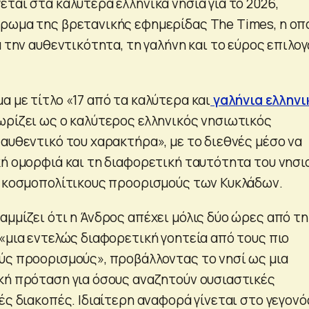
ται στα καλύτερα ελληνικά νησιά για το 2026,
ρωμα της βρετανικής εφημερίδας The Times, η οπ
α την αυθεντικότητα, τη γαλήνη και το εύρος επιλο
 με τίτλο «17 από τα καλύτερα και
γαλήνια ελληνι
ωρίζει ως ο καλύτερος ελληνικός νησιωτικός
 αυθεντικό του χαρακτήρα», με το διεθνές μέσο να
κή ομορφιά και τη διαφορετική ταυτότητα του νησι
ο κοσμοπολίτικους προορισμούς των Κυκλάδων.
αμμίζει ότι η Άνδρος απέχει μόλις δύο ώρες από τη
 «μια εντελώς διαφορετική γοητεία από τους πιο
ύς προορισμούς», προβάλλοντας το νησί ως μια
κή πρόταση για όσους αναζητούν ουσιαστικές
ές διακοπές. Ιδιαίτερη αναφορά γίνεται στο γεγονό