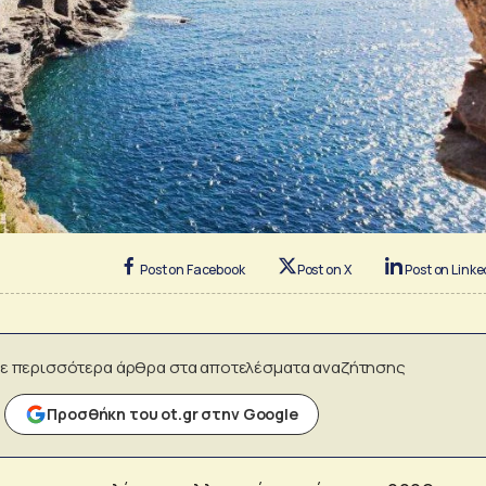
Post on Facebook
Post on X
Post on Linke
ε περισσότερα άρθρα στα αποτελέσματα αναζήτησης
Προσθήκη του ot.gr στην Google