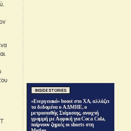
ύ,
ον
ένα
αι
υ
του
INSIDE STORIES
«Ενεργειακό» boost στο ΧΑ, αλλάζει
τα δεδομένα ο ΑΔΜΗΕ, ο
μετριοπαθής Σιάμισιης, ανοιχτή
γραμμή με Αφρική για Coca Cola,
ΟΤ
παίρνουν ζημιές οι shorts στη
Metlen