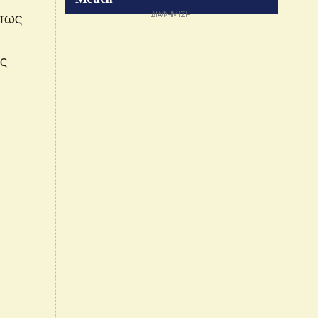
όπως
άς