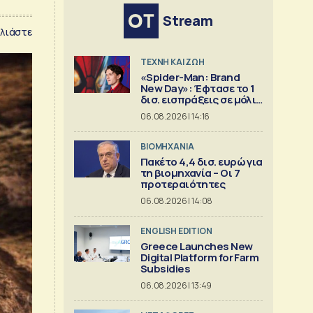
Stream
λιάστε
TΕΧΝΗ ΚΑΙ ΖΩΗ
«Spider-Man: Brand
New Day»: Έφτασε το 1
δισ. εισπράξεις σε μόλις
6 ημέρες
06.08.2026 | 14:16
ΒΙΟΜΗΧΑΝΙΑ
Πακέτο 4,4 δισ. ευρώ για
τη βιομηχανία – Οι 7
προτεραιότητες
06.08.2026 | 14:08
ENGLISH EDITION
Greece Launches New
Digital Platform for Farm
Subsidies
06.08.2026 | 13:49