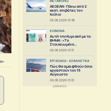
ΜΕΤΑΦΟΡΕΣ
AEGEAN: Πάνω από 2
εκατ. επιβάτες τον
Ιούλιο
06.08.2026 | 13:38
ΚΟΙΝΩΝΙΑ
Αυτή την Κυριακή με το
ΒΗΜΑ: «Το
Στοιχειωμένο
Ξενοδοχείο», Ελληνική
06.08.2026 | 13:13
Κουζίνα & ΒΗΜΑGAZINO
ΕΡΓΑΣΙΑΚΑ – ΑΣΦΑΛΙΣΤΙΚΑ
dIn
Πώς θα αμειφθούν όσοι
εργαστούν τον 15
Αύγουστο
06.08.2026 | 13:01