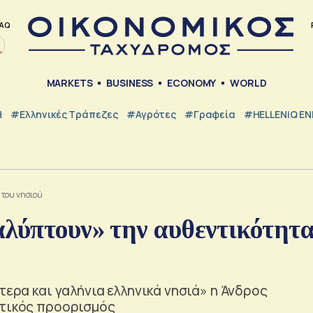
AQ
MARKETS
BUSINESS
ECONOMY
WORLD
Η
#ελληνικές Τράπεζες
#Αγρότες
#Γραφεία
#HELLENiQ E
 του νησιού
αλύπτουν» την αυθεντικότητ
τερα και γαλήνια ελληνικά νησιά» η Άνδρος
ωτικός προορισμός