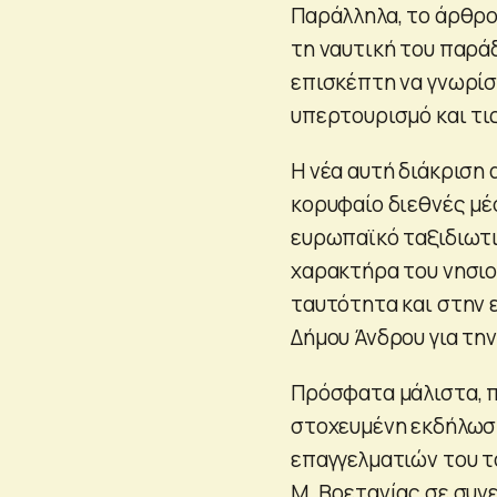
Παράλληλα, το άρθρο
τη ναυτική του παρά
επισκέπτη να γνωρίσ
υπερτουρισμό και τι
Η νέα αυτή διάκριση
κορυφαίο διεθνές μέ
ευρωπαϊκό ταξιδιωτικ
χαρακτήρα του νησιο
ταυτότητα και στην 
Δήμου Άνδρου για την
Πρόσφατα μάλιστα, π
στοχευμένη εκδήλωση
επαγγελματιών του τ
Μ. Βρετανίας σε συνε