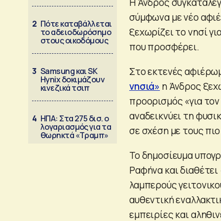
Η Άνδρος συγκαταλέγε
σύμφωνα με νέο αφιέ
2
Πότε καταβάλλεται
ξεχωρίζει το νησί γι
το αδειοδωρόσημο
στους οικοδόμους
που προσφέρει.
Στο εκτενές αφιέρωμα
3
Samsung και SK
Hynix δοκιμάζουν
νησιά»
η Άνδρος ξεχ
κινεζικά τσιπ
προορισμός «για τον
αναδεικνύει τη φυσι
4
ΗΠΑ: Στα 275 δισ. ο
λογαριασμός για τα
σε σχέση με τους πι
θωρηκτά «Τραμπ»
Το δημοσίευμα υπογρ
Ραφήνα και διαθέτει
λαμπερούς γειτονικο
αυθεντική εναλλακτι
εμπειρίες και αληθιν