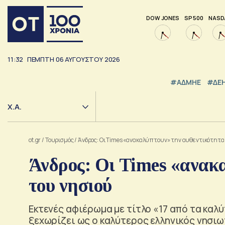
DOW JONES
SP 500
NASD
11:32
ΠΕΜΠΤΗ
06
ΑΥΓΟΥΣΤΟΥ
2026
#ΑΔΜΗΕ
#ΔΕ
Χ.Α.
ot.gr
/
Τουρισμός
/
Άνδρος: Οι Times «ανακαλύπτουν» την αυθεντικότητα
Άνδρος: Οι Times «ανακ
του νησιού
Εκτενές αφιέρωμα με τίτλο «17 από τα καλύ
ξεχωρίζει ως ο καλύτερος ελληνικός νησι