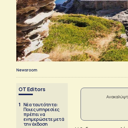
Newsroom
OT Editors
Ανακαλύψτ
1
Νέα ταυτότητα:
Ποιες υπηρεσίες
πρέπει να
ενημερώσετε μετά
την έκδοση