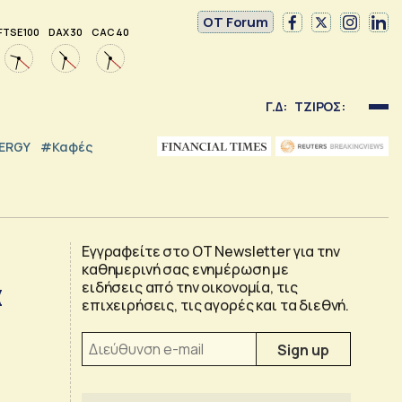
OT Forum
FTSE 100
DAX 30
CAC 40
Γ.Δ:
ΤΖΙΡΟΣ:
NERGY
#καφές
Εγγραφείτε στο OT Newsletter για την
καθημερινή σας ενημέρωση με
α
ειδήσεις από την οικονομία, τις
επιχειρήσεις, τις αγορές και τα διεθνή.