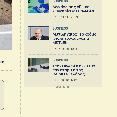
BUSINESS
Νέο deal της ΔΕΗ σε
Ουγγαρία και Πολωνία
07.08.2026 | 20:36
BUSINESS
Μυτιληναίος: Το κράμα
της επιτυχίας για τη
METLEN
07.08.2026 | 19:00
BUSINESS
dIn
Στην Πολωνία η ΔΕΗ με
την στήριξη της
Deloitte Ελλάδος
07.08.2026 | 17:01