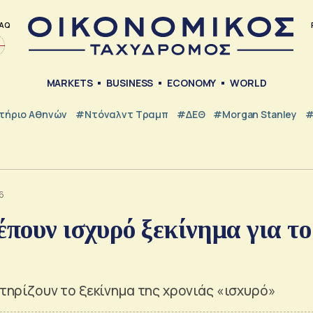
AQ
MARKETS
BUSINESS
ECONOMY
WORLD
τήριο Αθηνών
#Ντόναλντ Τραμπ
#ΔΕΘ
#Morgan Stanley
#
26
έπουν ισχυρό ξεκίνημα για το
κτηρίζουν το ξεκίνημα της χρονιάς «ισχυρό»