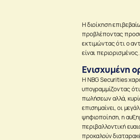
Η διοίκηση επιβεβαί
προβλέποντας προσαρ
εκτιμώντας ότι ο αν
είναι περιορισμένος.
Ενισχυμένη ο
Η NBG Securities χαρ
υπογραμμίζοντας ότι
πωλήσεων αλλά, κυρί
επισημαίνει, οι μεγά
ψηφιοποίηση, η αυξη
περιβαλλοντική ευαι
προκαλούν διαταραχέ