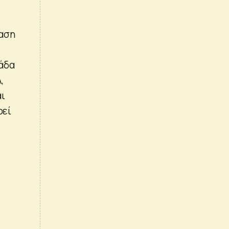
φαση
άδα
,
αι
ρεί