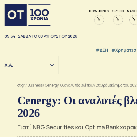
DOW JONES
SP 500
NASD
05:54
ΣΑΒΒΑΤΟ
08
ΑΥΓΟΥΣΤΟΥ
2026
#ΔΕΗ
#Χρηματισ
Χ.Α.
ot.gr
/
Business
/
Cenergy: Οι αναλυτές βλέπουν ισχυρό ξεκίνημα του 20
Cenergy: Οι αναλυτές βλ
2026
Γιατί NBG Securities και Optima Bank χαρα