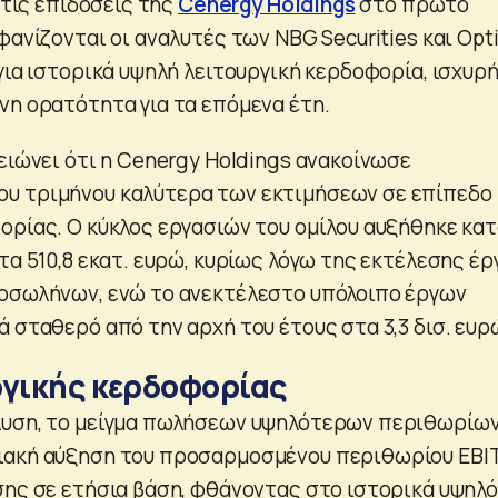
α τις επιδόσεις της
Cenergy Holdings
στο πρώτο
φανίζονται οι αναλυτές των NBG Securities και Opt
για ιστορικά υψηλή λειτουργική κερδοφορία, ισχυρ
νη ορατότητα για τα επόμενα έτη.
ειώνει ότι η Cenergy Holdings ανακοίνωσε
υ τριμήνου καλύτερα των εκτιμήσεων σε επίπεδο
ορίας. Ο κύκλος εργασιών του ομίλου αυξήθηκε κα
τα 510,8 εκατ. ευρώ, κυρίως λόγω της εκτέλεσης έ
οσωλήνων, ενώ το ανεκτέλεστο υπόλοιπο έργων
 σταθερό από την αρχή του έτους στα 3,3 δισ. ευρ
ργικής κερδοφορίας
λυση, το μείγμα πωλήσεων υψηλότερων περιθωρίω
ιακή αύξηση του προσαρμοσμένου περιθωρίου EBI
σης σε ετήσια βάση, φθάνοντας στο ιστορικά υψηλό