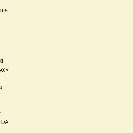
ima
ή
τά
ργων
ώ.
ν
TDA