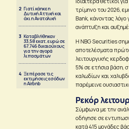
Ιδιαίτερα θετικοί γι
2
Γιατί κάηκε η
τρίμηνο του 2026, εμ
Δυτική Αττική και
Bank, κάνοντας λόγο 
όχι η Ανατολική
ανάπτυξη και αυξημέ
3
Καταβλήθηκαν
Η NBG Securities σημ
33,58 εκατ. ευρώ σε
67.746 δικαιούχους
αποτελέσματα πρώτο
για την αγορά
λιπασμάτων
λειτουργικής κερδοφ
5% σε ετήσια βάση, σ
4
Ξεπέρασε τις
καλωδίων και χαλυβδ
εκτιμήσεις εσόδων
η Airbnb
παρέμεινε ουσιαστικά
Ρεκόρ λειτου
Σύμφωνα με την ανά
οδήγησε σε εντυπωσ
κατά 415 μονάδες βά