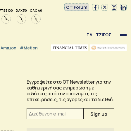
OT Forum
FTSE 100
DAX 30
CAC 40
Γ.Δ:
ΤΖΙΡΟΣ:
Amazon
#Metlen
Εγγραφείτε στο OT Newsletter για την
καθημερινή σας ενημέρωση με
ειδήσεις από την οικονομία, τις
επιχειρήσεις, τις αγορές και τα διεθνή.