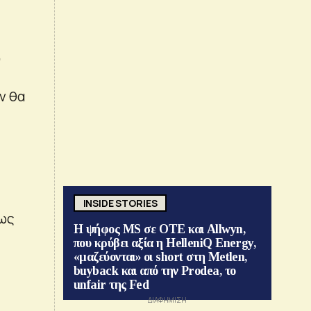
,
ν θα
INSIDE STORIES
πως
Η ψήφος MS σε ΟΤΕ και Allwyn,
που κρύβει αξία η HelleniQ Energy,
«μαζεύονται» οι short στη Metlen,
buyback και από την Prodea, το
unfair της Fed