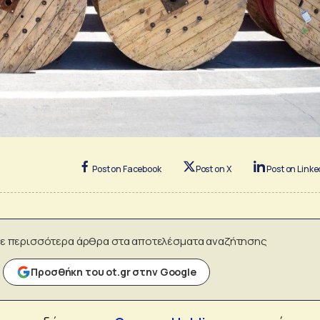
Post on Facebook
Post on X
Post on Linke
ε περισσότερα άρθρα στα αποτελέσματα αναζήτησης
Προσθήκη του ot.gr στην Google