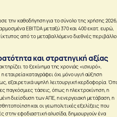
ωσε την καθοδήγηση για το σύνολο της χρήσης 2026
μοσμένα EBITDA μεταξύ 370 και 400 εκατ. ευρώ,
τίκτυπος από το μεταβαλλόμενο διεθνές περιβάλλο
ρατότητα και στρατηγική αξίας
ακτηρίζει το ξεκίνημα της χρονιάς «ισχυρό»,
 η εταιρεία καταγράφει όχι μόνο υγιή αύξηση
ως, εξαιρετικά υψηλή λειτουργική κερδοφορία. Ό
λες παγκόσμιες τάσεις, όπως η ηλεκτροκίνηση, η
μένη διείσδυση των ΑΠΕ, η ενεργειακή μετάβαση, η
σθητοποίηση και οι γεωπολιτικές εξελίξεις που
ς στην εφοδιαστική αλυσίδα, δημιουργούν ένα