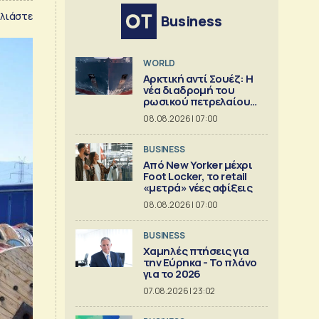
λιάστε
Business
WORLD
Αρκτική αντί Σουέζ: Η
νέα διαδρομή του
ρωσικού πετρελαίου
[Γράφημα]
08.08.2026 | 07:00
BUSINESS
Από New Yorker μέχρι
Foot Locker, το retail
«μετρά» νέες αφίξεις
08.08.2026 | 07:00
BUSINESS
Χαμηλές πτήσεις για
την Εύρηκα - Το πλάνο
για το 2026
07.08.2026 | 23:02