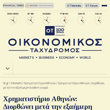
ΟΤ Markets
OT Forum
DOW JONES
SP 500
NASDAQ
FTSE 100
DAX 30
CAC 40
MARKETS
BUSINESS
ECONOMY
WORLD
Χ.Α.
ot.gr
/
Markets
/
Xρηματιστήριο Αθηνών
/
Χρηματιστήριο Αθηνών: Διορθώνει
μετά την εξαήμερη άνοδο η αγορά
Χρηματιστήριο Αθηνών:
Διορθώνει μετά την εξαήμερη