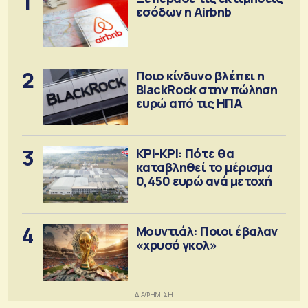
1
εσόδων η Airbnb
2
Ποιο κίνδυνο βλέπει η
BlackRock στην πώληση
ευρώ από τις ΗΠΑ
3
ΚΡΙ-ΚΡΙ: Πότε θα
καταβληθεί το μέρισμα
0,450 ευρώ ανά μετοχή
4
Μουντιάλ: Ποιοι έβαλαν
«χρυσό γκολ»