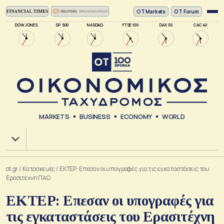
ΟΤ Markets
OT Forum
DOW JONES
SP 500
NASDAQ
FTSE 100
DAX 30
CAC 40
MARKETS
BUSINESS
ECONOMY
WORLD
Χ.Α.
ot.gr
/
Κατασκευές
/
ΕΚΤΕΡ: Επεσαν οι υπογραφές για τις εγκαταστάσεις του
Ερασιτέχνη ΠΑΟ
ΕΚΤΕΡ: Επεσαν οι υπογραφές για
τις εγκαταστάσεις του Ερασιτέχνη