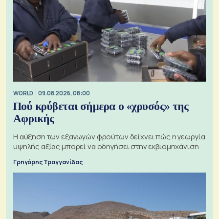
WORLD
09.08.2026, 08:00
Πού κρύβεται σήμερα ο «χρυσός» της
Αφρικής
Η αύξηση των εξαγωγών φρούτων δείχνει πώς η γεωργία
υψηλής αξίας μπορεί να οδηγήσει στην εκβιομηχάνιση
Γρηγόρης Τραγγανίδας