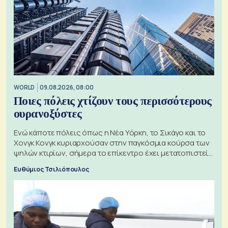
WORLD
09.08.2026, 08:00
Ποιες πόλεις χτίζουν τους περισσότερους
ουρανοξύστες
Ενώ κάποτε πόλεις όπως η Νέα Υόρκη, το Σικάγο και το
Χονγκ Κονγκ κυριαρχούσαν στην παγκόσμια κούρσα των
ψηλών κτιρίων, σήμερα το επίκεντρο έχει μετατοπιστεί
προς την Ασία
Ευθύμιος Τσιλιόπουλος