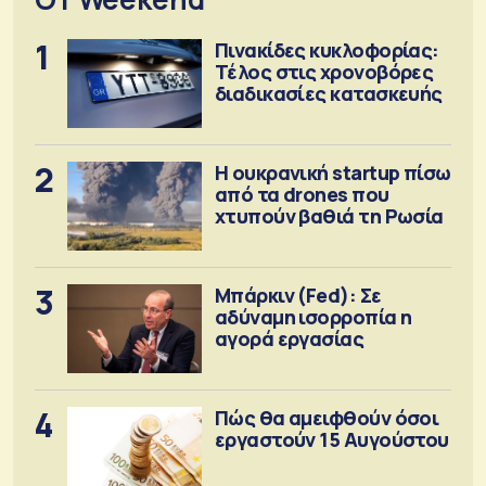
1
Πινακίδες κυκλοφορίας:
Τέλος στις χρονοβόρες
διαδικασίες κατασκευής
2
Η ουκρανική startup πίσω
από τα drones που
χτυπούν βαθιά τη Ρωσία
3
Μπάρκιν (Fed): Σε
αδύναμη ισορροπία η
αγορά εργασίας
4
Πώς θα αμειφθούν όσοι
εργαστούν 15 Αυγούστου