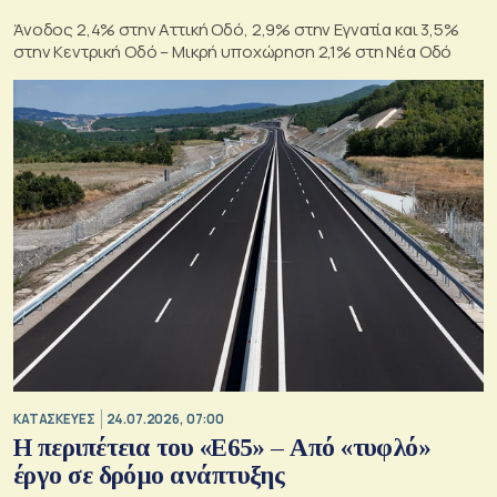
Άνοδος 2,4% στην Αττική Οδό, 2,9% στην Εγνατία και 3,5%
στην Κεντρική Οδό – Μικρή υποχώρηση 2,1% στη Νέα Οδό
ΚΑΤΑΣΚΕΥΕΣ
24.07.2026, 07:00
Η περιπέτεια του «Ε65» – Από «τυφλό»
έργο σε δρόμο ανάπτυξης